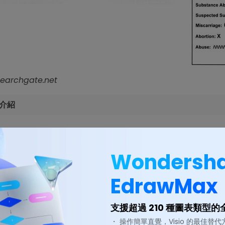
rchgate.net
介紹
Wondersh
EdrawMax
支援超過 210 種圖表類型
・ 操作簡單直覺，Visio 的最佳替代