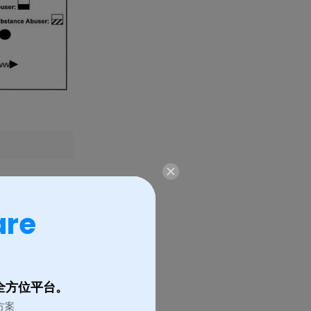
are
的全方位平台。
方案