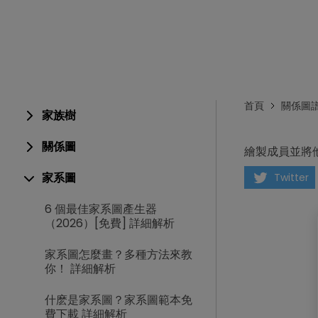
首頁
關係圖
家族樹
關係圖
繪製成員並將
家系圖
Twitter
6 個最佳家系圖產生器
（2026）[免費] 詳細解析
家系圖怎麼畫？多種方法來教
你！ 詳細解析
什麽是家系圖？家系圖範本免
費下載 詳細解析