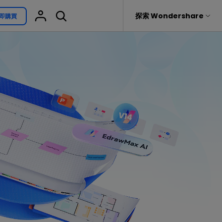
援
探索 Wondershare
即購買
具
關於 Wondershare
其他用途
熱門話題
具產品
實用工具
企業
EdrawProj
免費可編輯家族樹範例 >
Visio替代方案
rit
Recoverit
聯盟行銷
專業的甘特圖工具
救援。
免費可編輯的供應鏈圖範例 >
科學插圖
關於我們
精選9款Excel甘特圖範本 >
家系圖
新聞中心
文氏圖符號與集合符號 >
圖標
商店
10款實用的Excel WBS範本 >
報告
支援
10款實用Excel流程圖範本推薦 >