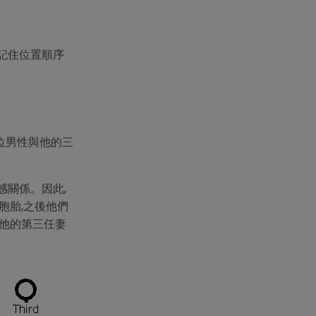
記住位置順序
位男性與他的三
感關係。因此,
胞胎,之後他們
和他的第三任妻