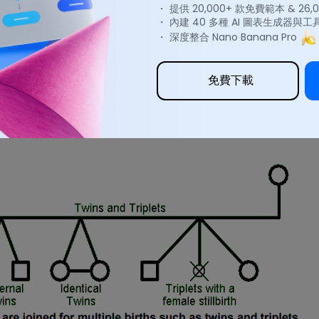
・ 提供 20,000+ 款免費範本 & 26
・ 內建 40 多種 AI 圖表生成器與工
・ 深度整合 Nano Banana Pro
sk
免費下載
性,圓形代表女性。我們使用水平線連接兩個符號,使其成為一個