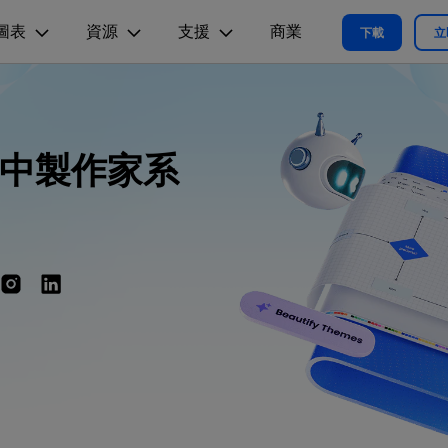
圖表
資源
支援
商業
精選產品
商務
關於我們
新聞中心
商店
支
下載
立
實用工
關於我們
術用途
設計用途
文章内容
我們的故事
方案
教程
PDF 解決方案產品
圖表與圖像
影片創意
實用工
EdrawMind
各種商務圖表範例 >
L
平面圖
EdrawMax 教程 >
EdrawMind 教程 >
nt中製作家系
人才招募
ent
PDFelement
EdrawMind
Filmora
Recove
心智圖與腦力激盪工具
PDF 建立與編輯工具。
遺失檔案
各種工程製圖圖表範例 >
R圖
資訊圖
聯絡我們
EdrawMax
UniConverter
PDFelement Cloud
支援中心
各種系統架構圖表範例 >
雲端文件管理。
路圖
卡片
支援中心 >
各種關係圖譜圖表範例 >
ID
缐框
各種思緒整理範例 >
絡拓撲結構
時尚設計
更新日志
EdrawMax 更新日志 >
EdrawMind 更新日志 >
各種作圖資源 >
所有圖表類型>>
查看所有產品