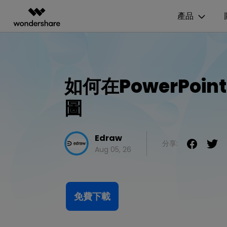
產品
AIGC 數位創意
總覽
解決方案
資源範本
商業用途
技
影片創意產品
圖表與圖像產品
PDF 解決
企業
EdrawMax
流程圖
UM
如何在PowerPoi
EdrawMax 社區
Filmora
EdrawMax
PDFelem
教育
多合一圖表軟體
完整的影片編輯工具。
輕鬆繪製圖表。
心智圖
E
圖
合作夥伴
ToMoviee AI
EdrawMind
一站式 AI 創意工作室。
協作式心智圖工具。
組織結構圖
電
EdrawMind 畫廊
聯盟行銷
UniConverter
Edraw
時間軸
P&
高速媒體轉換工具。
分享:
Aug 05, 26
Media.io
甘特圖
網
AI 影片、圖片、音樂生成器。
SelfyzAI
AI 驅動的創意工具。
免費下載