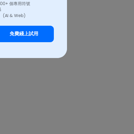
,000+ 個專用符號
具
(AI & Web)
免費綫上試用
家庭的家系圖。