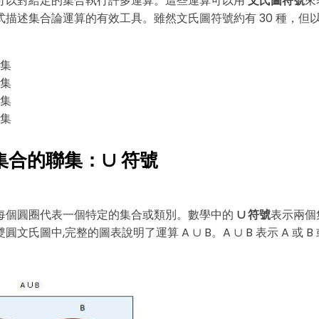
可以對給定的集合執行許多運算。這些運算可以用
文氏圖符號
來
式描述集合論運算的有效工具。雖然文氏圖符號約有 30 種，但
集
集
集
集
個集合的聯集：∪ 符號
每個圓圈代表一個特定的集合或類別。數學中的
∪ 符號
表示兩個
點擊使用此範本。
文氏圖中,完整的圖表說明了運算 A ∪ B。A ∪ B 表示 A 或 