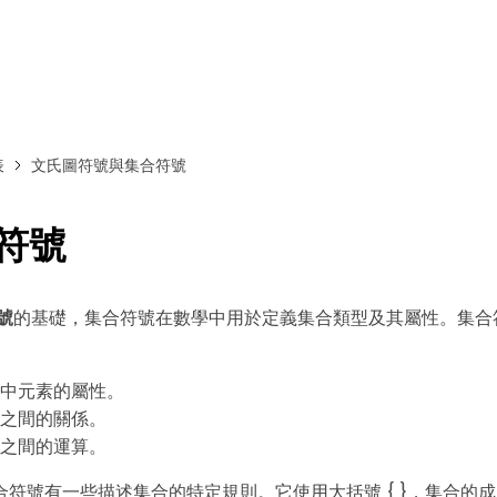
免費下載EdrawMax
免費下載EdrawMind
表
文氏圖符號與集合符號
合符號
號
的基礎，集合符號在數學中用於定義集合類型及其屬性。集合
中元素的屬性。
之間的關係。
之間的運算。
合符號有一些描述集合的特定規則。它使用大括號 { }，集合的