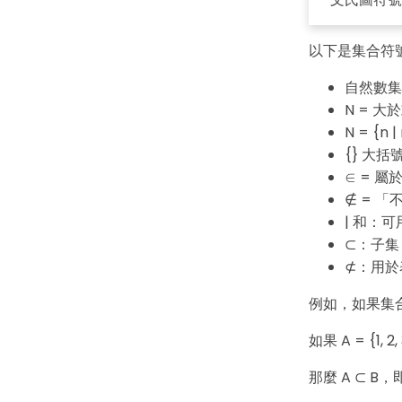
以下是集合符
自然數集合：N 
N = 大
N = {n | 
{} 大
∈ = 
∉ = 
| 和：
⊂：子集
⊄：用於
例如，如果集合
如果 A = {1, 2, 
那麼 A ⊂ B，