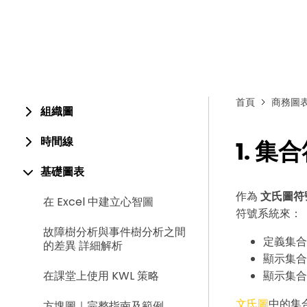
首頁
商務圖
組織圖
時間線
1. 集
基礎圖表
作為
文氏圖符
在 Excel 中建立心智圖
符號系統來：
故障樹分析與事件樹分析之間
定義集合
的差異 詳細解析
顯示集合
在課堂上使用 KWL 策略
顯示集合
文氏圖
中的集
方塊圖｜完整指南及範例