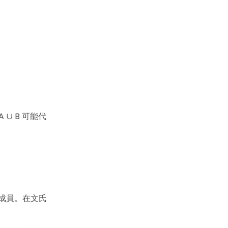
∪ B 可能代
成員。在文氏