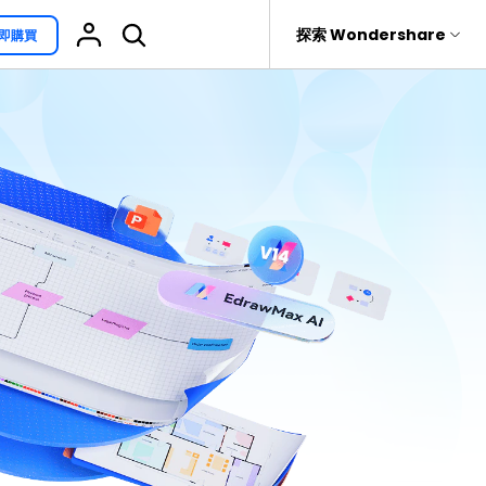
援
探索 Wondershare
即購買
具
關於 Wondershare
其他用途
熱門話題
具產品
實用工具
企業
EdrawProj
免費可編輯家族樹範例 >
Visio替代方案
rit
Recoverit
聯盟行銷
專業的甘特圖工具
救援。
免費可編輯的供應鏈圖範例 >
科學插圖
關於我們
精選9款Excel甘特圖範本 >
家系圖
新聞中心
文氏圖符號與集合符號 >
圖標
商店
10款實用的Excel WBS範本 >
報告
支援
10款實用Excel流程圖範本推薦 >