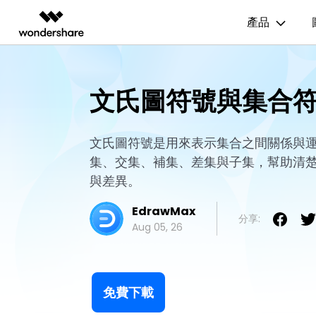
產品
AIGC 數位創意
總覽
解決方案
資源範本
商業用途
技
影片創意產品
圖表與圖像產品
PDF 解決
企業
文氏圖符號與集合
EdrawMax
流程圖
UM
EdrawMax 社區
Filmora
EdrawMax
PDFelem
教育
多合一圖表軟體
完整的影片編輯工具。
輕鬆繪製圖表。
心智圖
E
文氏圖符號是用來表示集合之間關係與
合作夥伴
ToMoviee AI
EdrawMind
集、交集、補集、差集與子集，幫助清
一站式 AI 創意工作室。
協作式心智圖工具。
組織結構圖
電
EdrawMind 畫廊
聯盟行銷
與差異。
UniConverter
時間軸
P&
高速媒體轉換工具。
EdrawMax
Media.io
分享:
甘特圖
網
Aug 05, 26
AI 影片、圖片、音樂生成器。
SelfyzAI
AI 驅動的創意工具。
免費下載