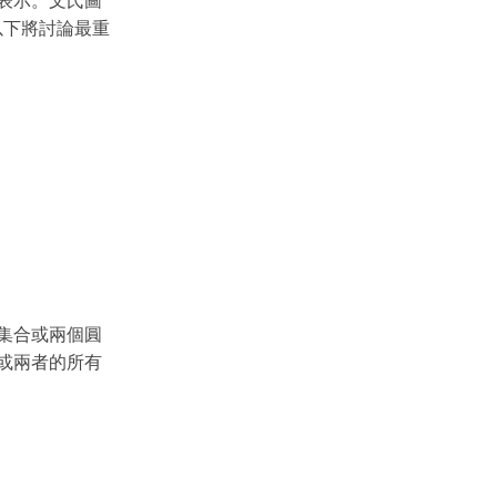
表示。文氏圖
以下將討論最重
集合或兩個圓
B 或兩者的所有