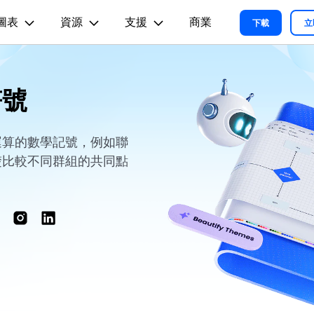
圖表
資源
支援
商業
精選產品
商務
關於我們
新聞中心
商店
支
下載
立
實用工
關於我們
術用途
設計用途
文章内容
我們的故事
方案
教程
PDF 解決方案產品
圖表與圖像
影片創意
實用工
符號
EdrawMind
各種商務圖表範例 >
L
平面圖
EdrawMax 教程 >
EdrawMind 教程 >
人才招募
ent
PDFelement
EdrawMind
Filmora
Recove
心智圖與腦力激盪工具
PDF 建立與編輯工具。
遺失檔案
各種工程製圖圖表範例 >
R圖
資訊圖
聯絡我們
運算的數學記號，例如聯
EdrawMax
UniConverter
PDFelement Cloud
支援中心
楚比較不同群組的共同點
各種系統架構圖表範例 >
雲端文件管理。
路圖
卡片
支援中心 >
各種關係圖譜圖表範例 >
ID
缐框
各種思緒整理範例 >
絡拓撲結構
時尚設計
更新日志
EdrawMax 更新日志 >
EdrawMind 更新日志 >
各種作圖資源 >
所有圖表類型>>
查看所有產品