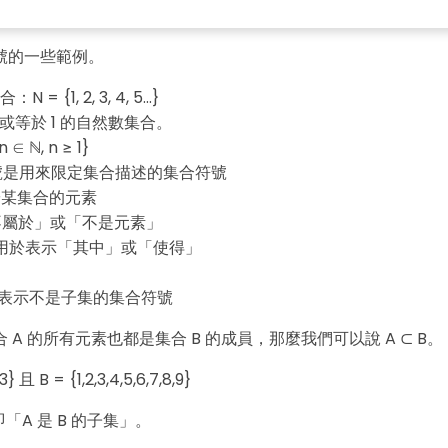
號的一些範例。
= {1, 2, 3, 4, 5...}
於或等於 1 的自然數集合。
n ∈ ℕ, n ≥ 1}
括號是用來限定集合描述的集合符號
屬於某集合的元素
「不屬於」或「不是元素」
可用於表示「其中」或「使得」
表示不是子集的集合符號
Wondersh
 A 的所有元素也都是集合 B 的成員，那麼我們可以說 A ⊂ B。
EdrawMax
3} 且 B = {1,2,3,4,5,6,7,8,9}
支援超過 210 種圖表類型
即「A 是 B 的子集」。
・ 操作簡單直覺，Visio 的最佳替代