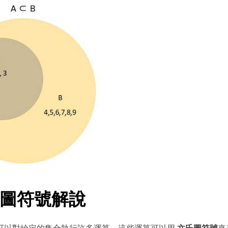
・ 提供 20,000+ 款免費範本 & 26
・ 內建 40 多種 AI 圖表生成器與工
・ 深度整合 Nano Banana Pro
免費下載
文氏圖符號解說