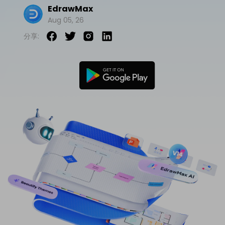
EdrawMax
免費可編輯家族樹範例 >
登入
立即購買
Aug 05, 26
所有圖表類型>>
分享:
搜索