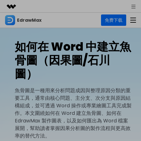
EdrawMax
免费下载
精選產品
AIGC 數位創意
商務
產品
實用工具
如何在 Word 中建立魚
總覽
關於我們
EdrawMax
圖表
骨圖（因果圖/石川
解決方案
多合一圖表軟體
商業用途
新聞中心
圖）
資源
流程圖
商店
資源範本
技術用途
EdrawMind
魚骨圖是一種用來分析問題成因與整理原因分類的重
支援
要工具，通常由核心問題、主分支、次分支與原因結
心智圖與腦力激盪工具
UML
支援
EdrawMax 社區
構組成，並可透過 Word 操作或專業繪圖工具完成製
教程
設計用途
商業
作。本文圍繞如何在 Word 建立魚骨圖、如何在
EdrawMax 教程 >
EdrawMind 教程 >
文章内容
平面圖
EdrawMax 製作圖表，以及如何匯出為 Word 檔案
EdrawProj
展開，幫助讀者掌握因果分析圖的製作流程與更高效
各種商務圖表範例 >
其他用途
支援中心
EdrawMax
EdrawMind
率的替代方法。
專業的甘特圖工具
熱門話題
Visio替代方案
支援中心 >