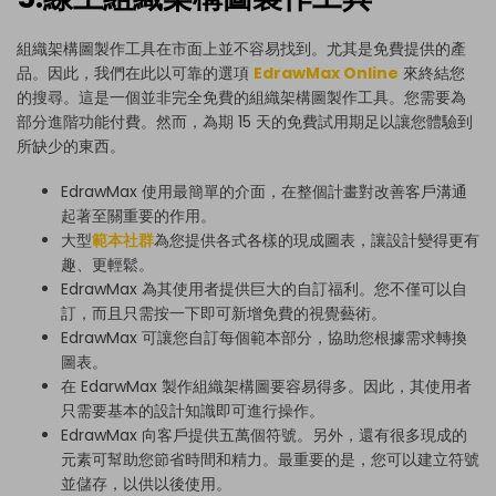
組織架構圖製作工具在市面上並不容易找到。尤其是免費提供的產
品。因此，我們在此以可靠的選項
EdrawMax Online
來終結您
的搜尋。這是一個並非完全免費的組織架構圖製作工具。您需要為
部分進階功能付費。然而，為期 15 天的免費試用期足以讓您體驗到
所缺少的東西。
EdrawMax 使用最簡單的介面，在整個計畫對改善客戶溝通
起著至關重要的作用。
大型
範本社群
為您提供各式各樣的現成圖表，讓設計變得更有
趣、更輕鬆。
EdrawMax 為其使用者提供巨大的自訂福利。您不僅可以自
訂，而且只需按一下即可新增免費的視覺藝術。
EdrawMax 可讓您自訂每個範本部分，協助您根據需求轉換
圖表。
在 EdarwMax 製作組織架構圖要容易得多。因此，其使用者
只需要基本的設計知識即可進行操作。
EdrawMax 向客戶提供五萬個符號。另外，還有很多現成的
元素可幫助您節省時間和精力。最重要的是，您可以建立符號
並儲存，以供以後使用。