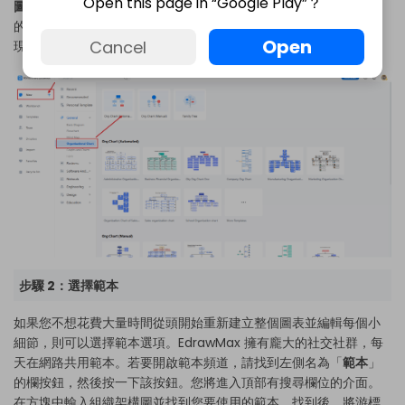
Open this page in “Google Play”？
圖
」，然後按一下以將其傳輸到編輯畫面。您可以根據編輯畫面上
的設計和細節來建立不同的版面配置。在螢幕的左側中間，您會發
Open
Cancel
現不同的元件有助於重新建立整個版面配置或其特定元件。
步驟 2：選擇範本
如果您不想花費大量時間從頭開始重新建立整個圖表並編輯每個小
細節，則可以選擇範本選項。EdrawMax 擁有龐大的社交社群，每
天在網路共用範本。若要開啟範本頻道，請找到左側名為「
範本
」
的欄按鈕，然後按一下該按鈕。您將進入頂部有搜尋欄位的介面。
在方塊中輸入組織架構圖並找到您要使用的範本。找到後，將游標