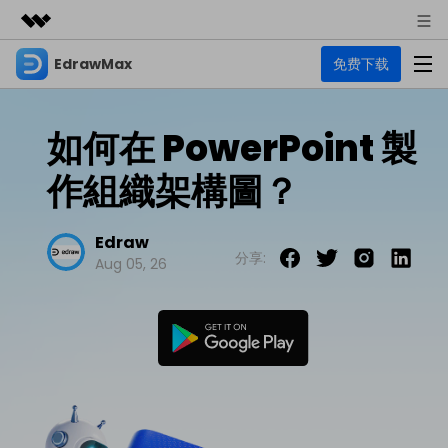
EdrawMax
免费下载
精選產品
AIGC 數位創意
商務
產品
實用工具
如何在 PowerPoint 製
總覽
關於我們
EdrawMax
圖表
作組織架構圖？
解決方案
多合一圖表軟體
商業用途
新聞中心
資源
Edraw
流程圖
分享:
Aug 05, 26
商店
資源範本
技術用途
EdrawMind
支援
心智圖與腦力激盪工具
UML
支援
EdrawMax 社區
教程
設計用途
商業
EdrawMax 教程 >
EdrawMind 教程 >
文章内容
平面圖
EdrawProj
各種商務圖表範例 >
其他用途
支援中心
EdrawMax
EdrawMind
專業的甘特圖工具
熱門話題
Visio替代方案
支援中心 >