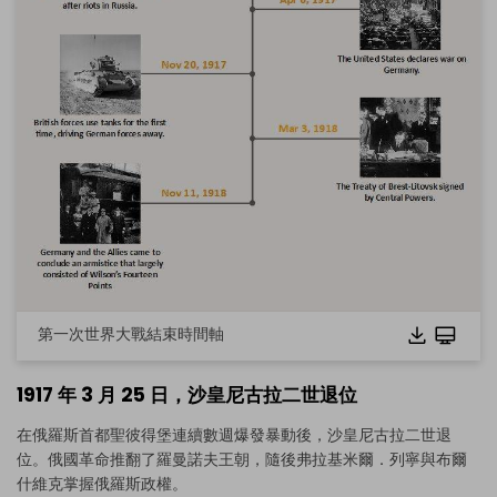
第一次世界大戰結束時間軸
1917 年 3 月 25 日，沙皇尼古拉二世退位
在俄羅斯首都聖彼得堡連續數週爆發暴動後，沙皇尼古拉二世退
位。俄國革命推翻了羅曼諾夫王朝，隨後弗拉基米爾．列寧與布爾
什維克掌握俄羅斯政權。