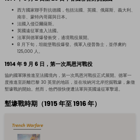
西方國家聯手對抗德國，包括法國、英國、俄羅斯、義大利、
南非、蒙特內哥羅與日本。
法國入侵亞爾薩斯。
英國遠征軍進入法國。
法軍與德軍爆發衝突，邊境戰役展開。
8 月下旬，坦能堡戰役爆發。俄軍入侵普魯士，並俘虜約
125,000 人。
1914 年 9 月 6 日，第一次馬恩河戰役
點擊下載並使用此範本。
協約國軍隊推進至法國境內，第一次馬恩河戰役正式展開。德軍一
請注意，
eddx
檔案需要在 EdrawMax 中開啟。
度推進至距離巴黎 30 英里的地區，並在埃納河北岸挖掘戰壕，象徵
如果您尚未安裝 EdrawMax，可以從
下方
免費下載
塹壕戰的開始。然而，他們很快便遭法軍與英國遠征軍擊退。
EdrawMax。
您也可以從
下方
免費試用
EdrawMax。
塹壕戰時期（1915 年至 1916 年）