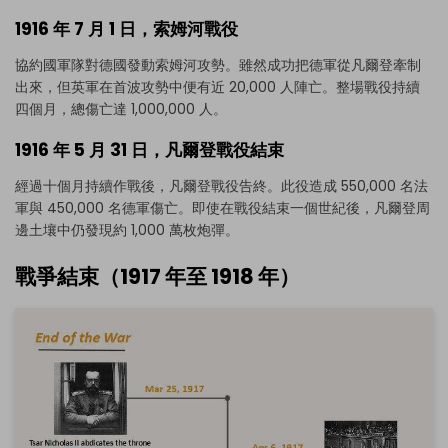
點擊即可下載並使用此範本。
1916 年 7 月 1 日，索姆河戰役
eddx
檔案需使用 EdrawMax 開啟。
如果你尚未安裝 EdrawMax，可透過下方
免費下載
協約國軍隊對德國發動索姆河攻勢。雖然成功把德軍從凡爾登牽制
EdrawMax
。
出來，但英軍在首波攻勢中便有近 20,000 人陣亡。整場戰役持續
你也可以透過下方
免費試用
EdrawMax Online
。
四個月，總傷亡達 1,000,000 人。
1916 年 5 月 31 日，凡爾登戰役結束
經過十個月持續作戰後，凡爾登戰役告終。此役造成 550,000 名法
軍與 450,000 名德軍傷亡。即使在戰役結束一個世紀後，凡爾登周
邊土壤中仍發現約 1,000 萬枚炮彈。
戰爭結束（1917 年至 1918 年）