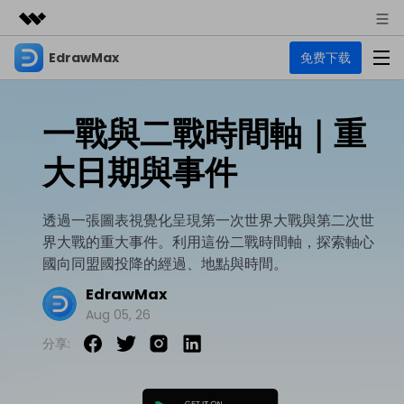
EdrawMax
免费下载
精選產品
AIGC 數位創意
商務
產品
實用工具
一戰與二戰時間軸｜重
總覽
關於我們
EdrawMax
圖表
大日期與事件
解決方案
多合一圖表軟體
商業用途
新聞中心
資源
透過一張圖表視覺化呈現第一次世界大戰與第二次世
流程圖
商店
界大戰的重大事件。利用這份二戰時間軸，探索軸心
資源範本
技術用途
EdrawMind
支援
國向同盟國投降的經過、地點與時間。
心智圖與腦力激盪工具
UML
支援
EdrawMax 社區
EdrawMax
教程
設計用途
商業
Aug 05, 26
EdrawMax 教程 >
EdrawMind 教程 >
文章内容
平面圖
分享:
EdrawProj
各種商務圖表範例 >
其他用途
支援中心
EdrawMax
EdrawMind
專業的甘特圖工具
熱門話題
Visio替代方案
支援中心 >