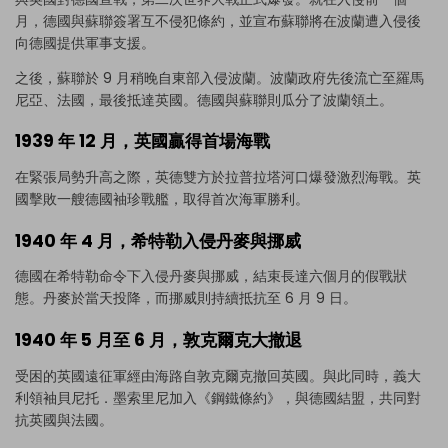
月，德國與蘇聯簽署互不侵犯條約，並宣布蘇聯將在波蘭遭入侵後
向德國提供軍事支援。
之後，蘇聯於 9 月稍晚自東部入侵波蘭。波蘭政府先後流亡至羅馬
尼亞、法國，最後抵達英國。德國與蘇聯則瓜分了波蘭領土。
1939 年 12 月，英國贏得首場海戰
在緊張局勢升高之際，英德雙方於拉普拉塔河口爆發激烈海戰。英
國擊敗一艘德國袖珍戰艦，取得首次海軍勝利。
1940 年 4 月，希特勒入侵丹麥與挪威
德國在希特勒命令下入侵丹麥與挪威，結束長達六個月的假戰狀
態。丹麥於當天投降，而挪威則持續抵抗至 6 月 9 日。
點擊即可下載並使用此範本。
1940 年 5 月至 6 月，敦克爾克大撤退
eddx
檔案需使用 EdrawMax 開啟。
受困的英國遠征軍經由海路自敦克爾克撤回英國。與此同時，義大
如果你尚未安裝 EdrawMax，可透過下方
免費下載
利領袖貝尼托．墨索里尼加入《鋼鐵條約》，與德國結盟，共同對
EdrawMax
。
抗英國與法國。
你也可以透過下方
免費試用
EdrawMax Online
。