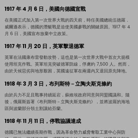
1917 年 4 月 6 日，美國向德國宣戰
在美國正式加入第一次世界大戰的四天前，時任美國總統伍德羅．
威爾遜表示，德國的潛艇戰是迫使美國參戰的關鍵原因。1917 年 4
月 6 日，美國宣布放棄中立政策。
1917 年 11 月 20 日，英軍擊退德軍
英軍在法國康布雷發動攻勢，這也是第一次世界大戰中首次大規模
使用坦克作戰。英軍坦克突破德軍防線，俘虜約 7,500 人。然而，
由於天候惡劣與地形艱困，英國遠征軍在兩週內又退回原先陣地。
1918 年 3 月 3 日，布列斯特－立陶夫斯克條約
由於兵力不足且戰事持續延宕，蘇維埃政府同意與同盟國議和。隨
後，俄羅斯簽署《布列斯特－立陶夫斯克條約》，並將波羅的海地
區與波蘭部分領土割讓給芬蘭。
1918 年 11 月 11 日，停戰協議達成
點擊即可下載並使用此範本。
德國已無法繼續長期作戰，因為革命勢力威脅奪取工業中心與防
eddx
檔案需使用 EdrawMax 開啟。