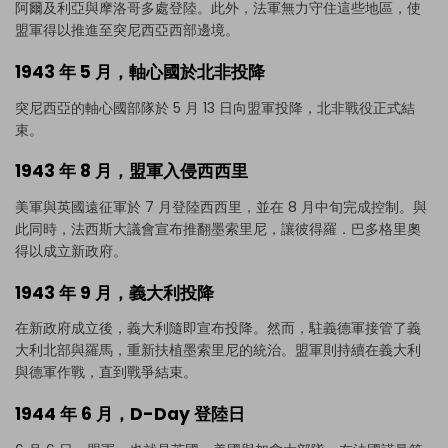
阿爾及利亞與摩洛哥多處登陸。此外，法軍無力守住這些地區，使
盟軍得以推進至突尼西亞西部邊境。
1943 年 5 月，軸心國於北非投降
突尼西亞的軸心國部隊於 5 月 13 日向盟軍投降，北非戰役正式結
束。
1943 年 8 月，盟軍入侵西西里
美軍與英國遠征軍於 7 月登陸西西里，並在 8 月中旬完成控制。與
此同時，法西斯大議會宣布推翻墨索里尼，讓彼得羅．巴多格里奧
得以成立新政府。
1943 年 9 月，義大利投降
在新政府成立後，義大利隨即宣布投降。然而，駐義德軍接管了義
大利北部與羅馬，重新扶植墨索里尼的統治。盟軍則持續在義大利
與德軍作戰，直到戰爭結束。
點擊即可下載並使用此範本。
1944 年 6 月，D-Day 登陸日
eddx
檔案需使用 EdrawMax 開啟。
如果你尚未安裝 EdrawMax，可透過下方
免費下載