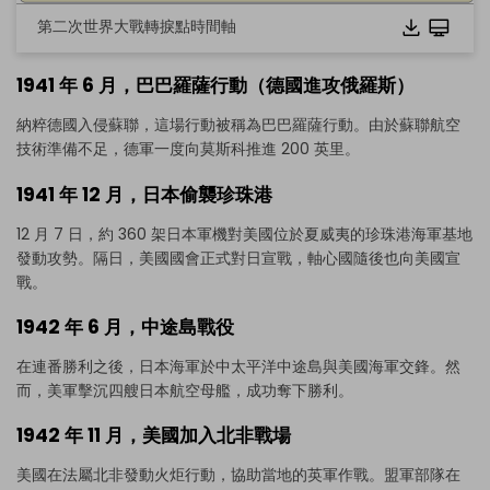
第二次世界大戰轉捩點時間軸
1941 年 6 月，巴巴羅薩行動（德國進攻俄羅斯）
納粹德國入侵蘇聯，這場行動被稱為巴巴羅薩行動。由於蘇聯航空
技術準備不足，德軍一度向莫斯科推進 200 英里。
1941 年 12 月，日本偷襲珍珠港
12 月 7 日，約 360 架日本軍機對美國位於夏威夷的珍珠港海軍基地
發動攻勢。隔日，美國國會正式對日宣戰，軸心國隨後也向美國宣
戰。
1942 年 6 月，中途島戰役
在連番勝利之後，日本海軍於中太平洋中途島與美國海軍交鋒。然
而，美軍擊沉四艘日本航空母艦，成功奪下勝利。
1942 年 11 月，美國加入北非戰場
美國在法屬北非發動火炬行動，協助當地的英軍作戰。盟軍部隊在