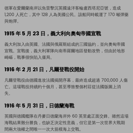
德軍在愛爾蘭南岸以魚雷擊沉英國遠洋客輪盧西塔尼亞號，造成
1,200 人死亡，其中 128 人為美國公民。該船同時載運了 170 噸彈藥
與炮彈。
1915 年 5 月 23 日，義大利向奧匈帝國宣戰
義大利加入由英國、法國與俄羅斯組成的三國協約，並向奧匈帝國
宣戰。宣戰後，義大利軍隊向南蒂羅爾地區發動攻勢，但由於地形
崎嶇，戰事很快陷入僵局。
1916 年 2 月 21 日，凡爾登戰役開始
凡爾登戰役由德國進攻法國揭開序幕，最終造成超過 700,000 人傷
亡。這場戰役持續約十個月，甚至導致整個村莊從法國版圖上消
失。
1916 年 5 月 31 日，日德蘭海戰
英國與德國艦隊在丹麥日德蘭海岸外 60 英里處正面交鋒。雖然這場
海戰結果難分勝負，也缺乏決定性意義，但它是第一次世界大戰期
間兩大強權之間唯一一次大規模海上交戰。