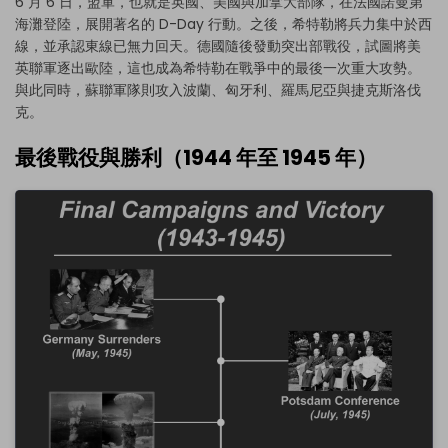
6 月 6 日，盟軍，也就是英國、美國與加拿大部隊，在法國諾曼第
EdrawMax
。
海灘登陸，展開著名的 D-Day 行動。之後，希特勒將兵力集中於西
你也可以透過下方
免費試用
EdrawMax Online
。
線，並承認東線已無力回天。德國隨後發動突出部戰役，試圖將美
英聯軍逐出歐陸，這也成為希特勒在戰爭中的最後一次重大攻勢。
與此同時，蘇聯軍隊則攻入波蘭、匈牙利、羅馬尼亞與捷克斯洛伐
克。
最後戰役與勝利（1944 年至 1945 年）