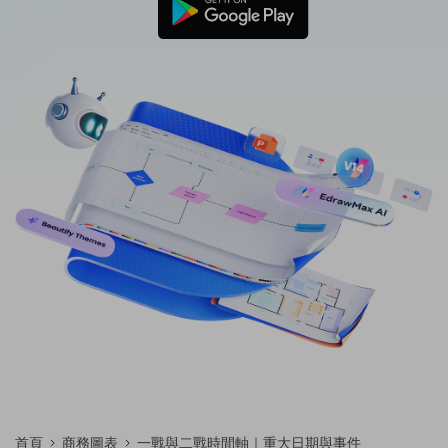
免費可編輯家族樹範例 >
登入
立即購買
所有圖表類型>>
搜索
首頁
商務圖表
一戰與二戰時間軸｜重大日期與事件