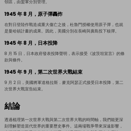
領區，由盟軍分別管理。
1945 年 8 月，原子彈轟炸
在對日登陸作戰造成重大傷亡之後，杜魯門授權使用原子彈，也就
是曼哈頓計畫的成果。因此，美國分別在長崎與廣島投下核彈。
1945 年 8 月，日本投降
8 月 15 日，日本政府發表投降聲明，表示接受《波茨坦宣言》的條
款與條件。
1945 年 9 月，第二次世界大戰結束
9 月 2 日，美國將軍道格拉斯．麥克阿瑟正式接受日本投降，第二
次世界大戰宣告結束。
點擊即可下載並使用此範本。
結論
eddx
檔案需使用 EdrawMax 開啟。
如果你尚未安裝 EdrawMax，可透過下方
免費下載
EdrawMax
。
透過梳理第一次世界大戰與第二次世界大戰的時間軸，我們能更深
你也可以透過下方
免費試用
EdrawMax Online
。
刻理解塑造當代世界的重要歷史事件。這兩場戰爭帶來深遠影響，