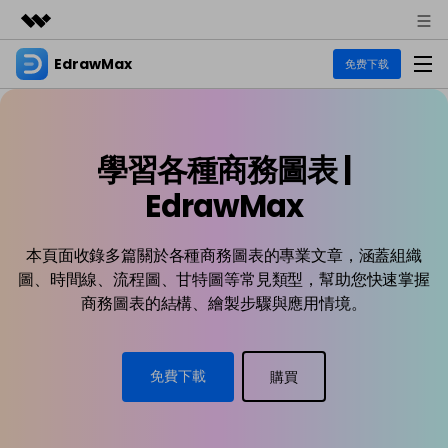
EdrawMax
精選產品
免费下载
AIGC 數位創意
商務
產品
實用工具
總覽
學習各種商務圖表 |
關於我們
EdrawMax
圖表
解決方案
多合一圖表軟體
EdrawMax
商業用途
新聞中心
資源
流程圖
本頁面收錄多篇關於各種商務圖表的專業文章，涵蓋組織
商店
資源範本
圖、時間線、流程圖、甘特圖等常見類型，幫助您快速掌握
技術用途
EdrawMind
支援
商務圖表的結構、繪製步驟與應用情境。
EdrawMax 社區
心智圖與腦力激盪工具
UML
支援
教程
設計用途
商業
EdrawMax 教程 >
EdrawMind 教程 >
文章内容
免費下載
購買
平面圖
各種商務圖表範例 >
EdrawProj
其他用途
支援中心
EdrawMax
EdrawMind
熱門話題
專業的甘特圖工具
支援中心 >
Visio替代方案