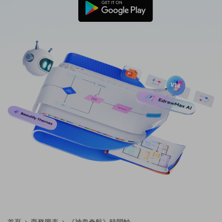
免費可編輯家族樹範例 >
登入
立即購買
所有圖表類型>>
搜索