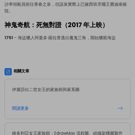
沙率領船員前往青春之泉，但該泉實際上已被西班牙國王費迪南摧
毀。
神鬼奇航：死無對證（2017 年上映）
1751
- 海盜獵人阿曼多·薩拉查逃出魔鬼三角，開始獵殺海盜
相關文章
伊麗莎白二世女王的家族樹與家系圖
閱讀更多
維多利亞女王家族樹：EdrawMax 流程圖、組織架構圖製作