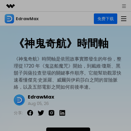
EdrawMax
免费下载
精選產品
AIGC 數位創意
商務
產品
實用工具
《神鬼奇航》時間軸
總覽
關於我們
EdrawMax
圖表
解決方案
多合一圖表軟體
《神鬼奇航》時間軸是依照故事實際發生的年份，整
商業用途
新聞中心
理從 1720 年《鬼盜船魔咒》開始，到戴維·瓊斯、黑
資源
鬍子與薩拉查登場的關鍵事件順序。它能幫助觀眾快
流程圖
商店
資源範本
速看懂傑克·史派羅、威爾與伊莉莎白之間的冒險脈
技術用途
EdrawMind
支援
絡，以及五部電影之間如何前後串連。
心智圖與腦力激盪工具
UML
支援
EdrawMax 社區
EdrawMax
教程
設計用途
商業
Aug 05, 26
EdrawMax 教程 >
EdrawMind 教程 >
文章内容
平面圖
分享:
EdrawProj
各種商務圖表範例 >
其他用途
支援中心
EdrawMax
EdrawMind
專業的甘特圖工具
熱門話題
Visio替代方案
支援中心 >