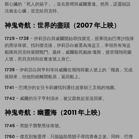
斯心臟的「死人的箱子」，並在那裡與威爾重逢。然而，諾靈頓設
法偷走心臟，並交給貝克特。
點擊查看完整尺寸圖片並線上編輯
神鬼奇航：世界的盡頭（2007 年上映）
1729 - 1738
- 伊莉莎白與威爾開始尋找傑克，搭乘現由巴博沙指揮
的黑珍珠號。找到傑克後，伊莉莎白被選為海盜王，率領所有海盜
船隊與貝克特展開戰鬥。最終，威爾殺死戴維·瓊斯，接管飛翔荷蘭
人號，而貝克特則在奮進號上身亡。
1739
- 伊莉莎白與亨利等待威爾在飛翔荷蘭人號上的「職責」完成
後歸來，但他拒絕離開船員，返回船上。
1741
- 巴博沙的女兒卡莉娜找到通往波塞頓三叉戟的地圖。
1742
- 威爾的兒子亨利溺水，被父親救起並送回家。
神鬼奇航：幽靈海（2011 年上映）
1746
- 黑鬍子襲擊黑珍珠號。
1750
- 傑克別無選擇，只能協助黑鬍子尋找青春之泉。同時，巴博