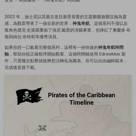
首頁
商務圖表
《神鬼奇航》時間軸
2003 年，迪士尼以其最古老且最受喜愛的主題樂園遊樂設施為靈
感，為觀眾帶來了一個全新的世界：
神鬼奇航
。這個系列不僅以反
叛角色傑克·史派羅重振了強尼·戴普的演藝事業，也捧紅了奧蘭多·布
魯與綺拉·奈特莉等優秀演員。
如果你想一口氣看完整個系列，這裡有一份快速的
神鬼奇航時間
軸
，幫助你按正確順序開始觀看。這個時間軸使用 EdrawMax 製
作，只需幾次點擊就能將想法轉化為圖表。你可以自由編輯範本，
完成後直接下載。