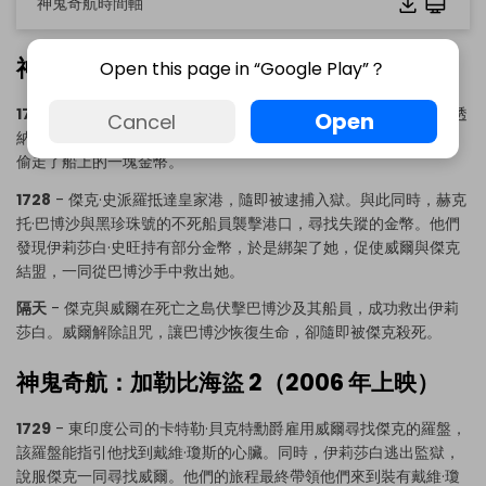
神鬼奇航時間軸
神鬼奇航：鬼盜船魔咒（2003 年上映）
Open this page in “Google Play”？
1720
- 第一部電影揭開了海盜統治海洋的獨特世界。故事從威爾·透
Open
Cancel
納開始，他在黑珍珠號被摧毀後，被魏勒比·史旺救起。然而，透納
偷走了船上的一塊金幣。
1728
- 傑克·史派羅抵達皇家港，隨即被逮捕入獄。與此同時，赫克
托·巴博沙與黑珍珠號的不死船員襲擊港口，尋找失蹤的金幣。他們
發現伊莉莎白·史旺持有部分金幣，於是綁架了她，促使威爾與傑克
結盟，一同從巴博沙手中救出她。
隔天
- 傑克與威爾在死亡之島伏擊巴博沙及其船員，成功救出伊莉
莎白。威爾解除詛咒，讓巴博沙恢復生命，卻隨即被傑克殺死。
神鬼奇航：加勒比海盜 2（2006 年上映）
1729
- 東印度公司的卡特勒·貝克特勳爵雇用威爾尋找傑克的羅盤，
該羅盤能指引他找到戴維·瓊斯的心臟。同時，伊莉莎白逃出監獄，
說服傑克一同尋找威爾。他們的旅程最終帶領他們來到裝有戴維·瓊