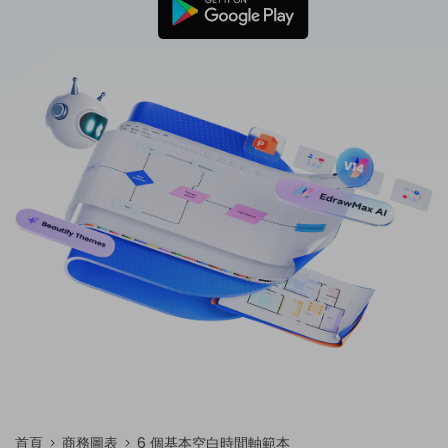
免費可編輯家族樹範例 >
登入
立即購買
所有圖表類型>>
搜索
首頁
商務圖表
6 個基本空白時間軸範本