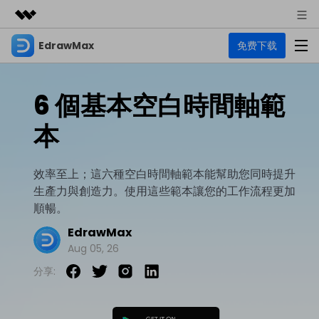
EdrawMax
免费下载
精選產品
AIGC 數位創意
商務
產品
實用工具
6 個基本空白時間軸範
總覽
關於我們
EdrawMax
圖表
本
解決方案
多合一圖表軟體
商業用途
新聞中心
資源
效率至上；這六種空白時間軸範本能幫助您同時提升
流程圖
商店
生產力與創造力。使用這些範本讓您的工作流程更加
資源範本
技術用途
EdrawMind
支援
順暢。
心智圖與腦力激盪工具
UML
支援
EdrawMax 社區
EdrawMax
教程
設計用途
商業
Aug 05, 26
EdrawMax 教程 >
EdrawMind 教程 >
文章内容
平面圖
分享:
EdrawProj
各種商務圖表範例 >
其他用途
支援中心
EdrawMax
EdrawMind
專業的甘特圖工具
熱門話題
Visio替代方案
支援中心 >