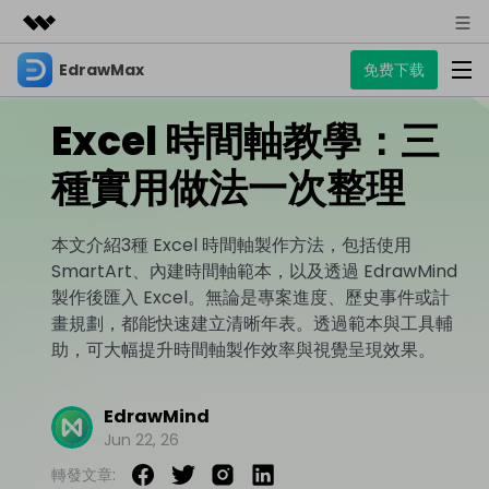
EdrawMax
免费下载
精選產品
AIGC 數位創意
Excel 時間軸教學：三
商務
產品
實用工具
總覽
種實用做法一次整理
關於我們
EdrawMax
圖表
解決方案
多合一圖表軟體
商業用途
新聞中心
本文介紹3種 Excel 時間軸製作方法，包括使用
資源
SmartArt、內建時間軸範本，以及透過 EdrawMind
流程圖
商店
資源範本
製作後匯入 Excel。無論是專案進度、歷史事件或計
技術用途
EdrawMind
支援
畫規劃，都能快速建立清晰年表。透過範本與工具輔
心智圖與腦力激盪工具
UML
支援
EdrawMax 社區
助，可大幅提升時間軸製作效率與視覺呈現效果。
教程
設計用途
商業
EdrawMax 教程 >
EdrawMind 教程 >
文章内容
平面圖
EdrawMind
Jun 22, 26
EdrawProj
各種商務圖表範例 >
其他用途
支援中心
EdrawMax
EdrawMind
專業的甘特圖工具
轉發文章:
熱門話題
Visio替代方案
支援中心 >