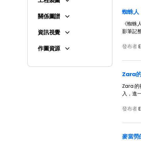
工程製圖
蜘蛛人
關係圖譜
《蜘蛛人
影筆記
資訊視覺
發布者
E
作圖資源
Zar
Zara
入，進
發布者
E
麥當勞