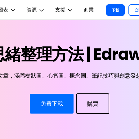
圖表
資源
支援
商業
精選產品
商務
關於我們
新聞中心
商店
支
下載
立
實用工
關於我們
術用途
設計用途
文章内容
我們的故事
方案
教程
PDF 解決方案產品
圖表與圖像
影片創意
實用工
EdrawMind
緒整理方法 | Edraw
各種商務圖表範例 >
L
平面圖
EdrawMax 教程 >
EdrawMind 教程 >
人才招募
ent
PDFelement
EdrawMind
Filmora
Recove
心智圖與腦力激盪工具
PDF 建立與編輯工具。
遺失檔案
各種工程製圖圖表範例 >
R圖
資訊圖
聯絡我們
EdrawMax
UniConverter
PDFelement Cloud
支援中心
各種系統架構圖表範例 >
雲端文件管理。
路圖
卡片
文章，涵蓋樹狀圖、心智圖、概念圖、筆記技巧與創意發
支援中心 >
各種關係圖譜圖表範例 >
ID
缐框
各種思緒整理範例 >
絡拓撲結構
時尚設計
更新日志
免費下載
購買
EdrawMax 更新日志 >
EdrawMind 更新日志 >
各種作圖資源 >
所有圖表類型>>
查看所有產品