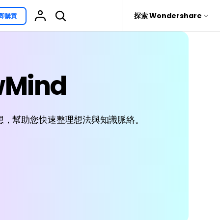
援
探索 Wondershare
即購買
具
關於 Wondershare
其他用途
熱門話題
具產品
實用工具
企業
EdrawProj
Mind
免費可編輯家族樹範例 >
Visio替代方案
rit
Recoverit
聯盟行銷
專業的甘特圖工具
救援。
免費可編輯的供應鏈圖範例 >
科學插圖
關於我們
精選9款Excel甘特圖範本 >
家系圖
想，幫助您快速整理想法與知識脈絡。
新聞中心
文氏圖符號與集合符號 >
圖標
商店
10款實用的Excel WBS範本 >
報告
支援
10款實用Excel流程圖範本推薦 >