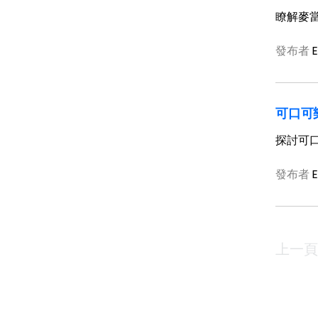
瞭解麥
發布者
E
可口可
探討可
發布者
E
上一頁