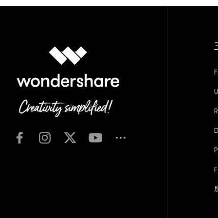
F
U
R
D