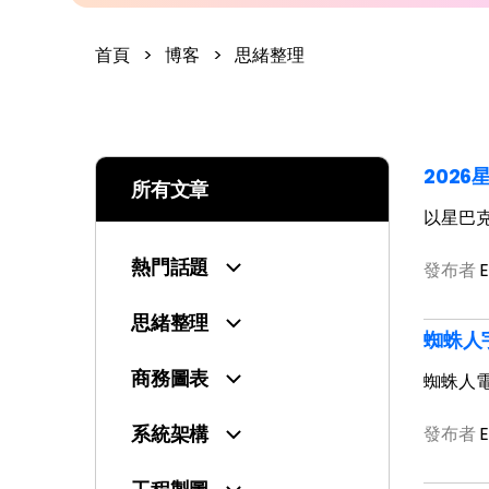
首頁
>
博客
>
思緒整理
202
所有文章
以星巴
熱門話題
發布者
E
思緒整理
蜘蛛人
商務圖表
蜘蛛人
系統架構
發布者
E