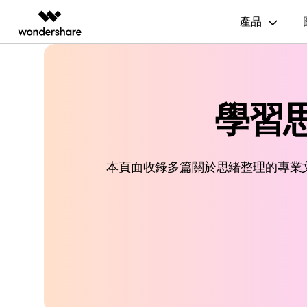
產品
AIGC 數位創意
總覽
解決方案
資源範本
商業用途
技
影片創意產品
圖表與圖像產品
PDF 解決
企業
EdrawMax
學習思
流程圖
UM
EdrawMax 社區
Filmora
EdrawMax
PDFelem
教育
多合一圖表軟體
完整的影片編輯工具。
輕鬆繪製圖表。
心智圖
E
合作夥伴
ToMoviee AI
EdrawMind
一站式 AI 創意工作室。
協作式心智圖工具。
組織結構圖
電
EdrawMind 畫廊
本頁面收錄多篇關於思緒整理的專業
聯盟行銷
UniConverter
時間軸
P&
高速媒體轉換工具。
Media.io
甘特圖
網
AI 影片、圖片、音樂生成器。
SelfyzAI
AI 驅動的創意工具。