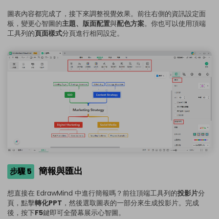
圖表內容都完成了，接下來調整視覺效果。前往右側的資訊設定面
板，變更心智圖的
主題、版面配置
與
配色方案
。你也可以使用頂端
工具列的
頁面樣式
分頁進行相同設定。
簡報與匯出
步驟 5
想直接在 EdrawMind 中進行簡報嗎？前往頂端工具列的
投影片
分
頁，點擊
轉化PPT
，然後選取圖表的一部分來生成投影片。完成
後，按下
F5
鍵即可全螢幕展示心智圖。