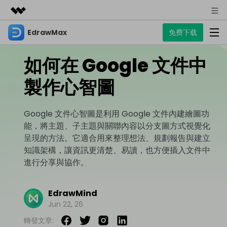
EdrawMax
免费下载
精選產品
AIGC 數位創意
如何在 Google 文件中
商務
產品
實用工具
總覽
製作心智圖
關於我們
EdrawMax
圖表
解決方案
多合一圖表軟體
商業用途
新聞中心
Google 文件心智圖是利用 Google 文件內建繪圖功
資源
能，將主題、子主題與關聯內容以分支圖方式視覺化
流程圖
商店
資源範本
呈現的方法。它適合用來整理想法、規劃報告與建立
技術用途
EdrawMind
支援
知識架構，讓資訊更清楚、易讀，也方便插入文件中
心智圖與腦力激盪工具
UML
支援
EdrawMax 社區
進行分享與協作。
教程
設計用途
商業
EdrawMax 教程 >
EdrawMind 教程 >
文章内容
平面圖
EdrawMind
Jun 22, 26
EdrawProj
各種商務圖表範例 >
其他用途
支援中心
EdrawMax
EdrawMind
專業的甘特圖工具
轉發文章:
熱門話題
Visio替代方案
支援中心 >