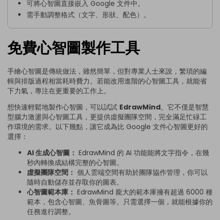
可將心智圖直接嵌入 Google 文件中。
需手動調整格式（文字、形狀、配色）。
免費心智圖製作工具
手繪心智圖是傳統做法，雖然簡單，但對專業人士來說，繁瑣的編
輯與排版過程相當耗時費力。若能改用進階的心智圖工具，就能省
下力氣，專注在更重要的工作上。
想快速輕鬆地製作心智圖，可以試試
EdrawMind
。它不僅是智慧
型腦力激盪與心智圖工具，更提供虛擬團隊空間，完全滿足忙碌工
作環境的需求。以下幾點，讓它成為比 Google 文件心智圖更好的
選擇：
AI 生成心智圖：
EdrawMind 的 AI 功能能將文字指令，在幾
秒內轉換成結構完整的心智圖。
虛擬團隊空間：
個人雲端空間有助於團隊協作管理，你可以
隨時自動儲存並存取你的圖表。
心智圖範本庫：
EdrawMind 龐大的範本庫擁有超過 6000 種
範本，包含心智圖、魚骨圖等。只需選擇一個，就能根據你的
任務進行調整。