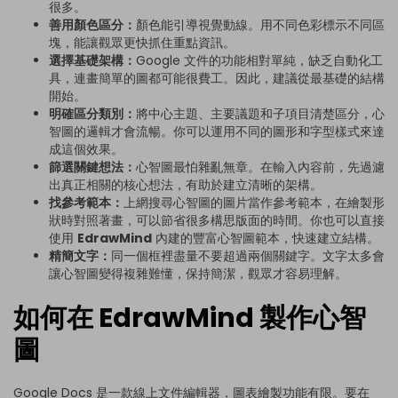
很多。
善用顏色區分：
顏色能引導視覺動線。用不同色彩標示不同區
塊，能讓觀眾更快抓住重點資訊。
選擇基礎架構：
Google 文件的功能相對單純，缺乏自動化工
具，連畫簡單的圖都可能很費工。因此，建議從最基礎的結構
開始。
明確區分類別：
將中心主題、主要議題和子項目清楚區分，心
智圖的邏輯才會流暢。你可以運用不同的圖形和字型樣式來達
成這個效果。
篩選關鍵想法：
心智圖最怕雜亂無章。在輸入內容前，先過濾
出真正相關的核心想法，有助於建立清晰的架構。
找參考範本：
上網搜尋心智圖的圖片當作參考範本，在繪製形
狀時對照著畫，可以節省很多構思版面的時間。你也可以直接
使用
EdrawMind
內建的豐富心智圖範本，快速建立結構。
精簡文字：
同一個框裡盡量不要超過兩個關鍵字。文字太多會
讓心智圖變得複雜難懂，保持簡潔，觀眾才容易理解。
如何在 EdrawMind 製作心智
圖
Google Docs 是一款線上文件編輯器，圖表繪製功能有限。要在