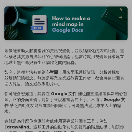
圖像能幫助人腦將複雜的資訊視覺化，並以結構化的方式記憶。這
個概念其實源自波菲利的心智樹理論，他當時就用視覺圖解來建立
地球上無生命與有生命物體之間的關聯。
如今，這種方法被稱為
心智圖
，用來呈現邏輯資訊、分析數據集，
並幫助記憶概念。無論是專業企業或教育工作者，都會將這些圖表
嵌入報告、論文或教學影片中。
你可能會想知道，其實在
Google 文件
裡也能直接繪製與新增心智
圖。它的介面直覺，對新手來說相當容易上手。不過，
Google 文
件
缺乏自動化功能與進階繪圖輔助，可能無法滿足專業人士的需
求。
這就是為什麼你也應該考慮使用更專業的圖表工具，例如
EdrawMind
。這類工具的自動化功能與複雜的階層結構，能讓你