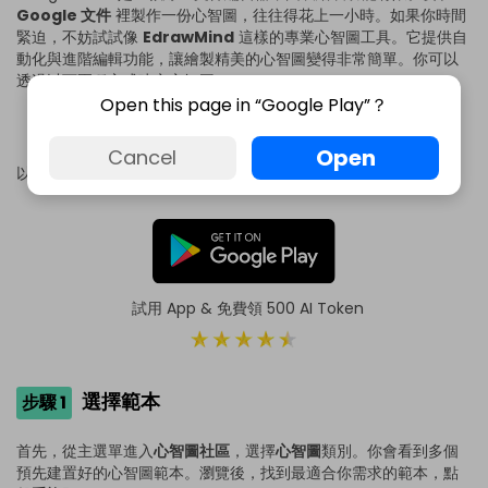
Google 文件
裡製作一份心智圖，往往得花上一小時。如果你時間
緊迫，不妨試試像
EdrawMind
這樣的專業心智圖工具。它提供自
動化與進階編輯功能，讓繪製精美的心智圖變得非常簡單。你可以
透過以下兩種方式建立心智圖：
Open this page in “Google Play”？
使用範本
從草圖開始
Open
Cancel
以下介紹這兩種方法。
試用 App & 免費領 500 AI Token
選擇範本
步驟 1
首先，從主選單進入
心智圖社區
，選擇
心智圖
類別。你會看到多個
預先建置好的心智圖範本。瀏覽後，找到最適合你需求的範本，點