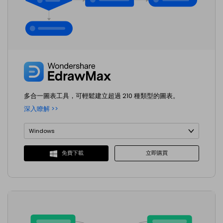
免費可編輯家族樹範例 >
登入
立即購買
所有圖表類型>>
搜索
多合一圖表工具，可輕鬆建立超過 210 種類型的圖表。
深入瞭解 >>
Windows
Windows
立即購買
免費下載
macOS
Linux
網路
iOS
Android