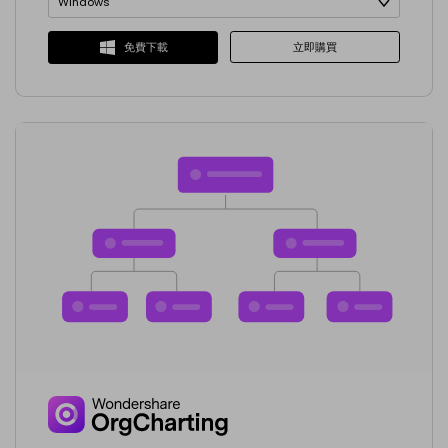
Windows
Windows
立即購買
免費下載
macOS
Linux
iOS
Android