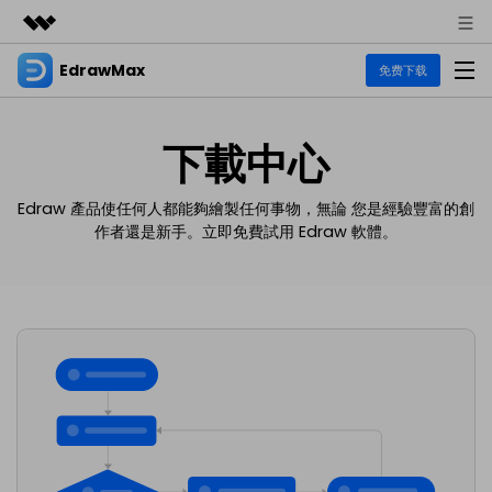
EdrawMax
精選產品
免费下载
AIGC 數位創意
商務
產品
實用工具
下載中心
總覽
關於我們
EdrawMax
圖表
解決方案
Edraw 產品使任何人都能夠繪製任何事物，無論
您是經驗豐富的創
多合一圖表軟體
作者還是新手。立即免費試用 Edraw 軟體。
商業用途
新聞中心
資源
流程圖
商店
資源範本
技術用途
EdrawMind
支援
UML
EdrawMax 社區
心智圖與腦力激盪工具
支援
設計用途
教程
商業
EdrawMax 教程 >
EdrawMind 教程 >
文章内容
平面圖
各種商務圖表範例 >
其他用途
EdrawProj
支援中心
EdrawMax
EdrawMind
熱門話題
Visio替代方案
專業的甘特圖工具
支援中心 >