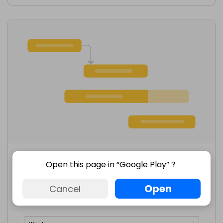
網路
iOS
Android
Open this page in “Google Play”？
Open
Cancel
直覺的甘特圖製作工具可以即時安排、管理並追蹤您的專案。
深入瞭解 >>