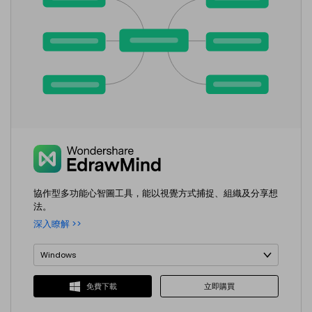
協作型多功能心智圖工具，能以視覺方式捕捉、組織及分享想
法。
深入瞭解 >>
Windows
Windows
立即購買
免費下載
macOS
Linux