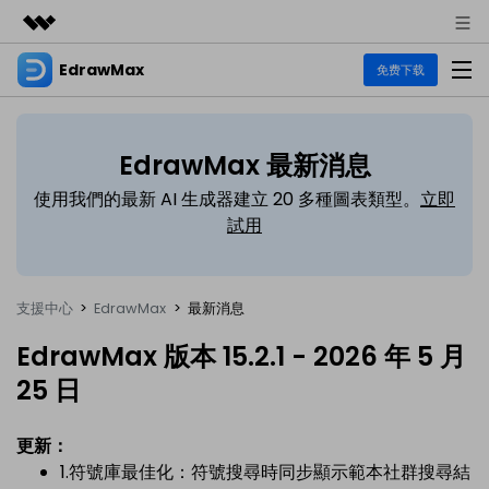
EdrawMax
精選產品
免费下载
AIGC 數位創意
商務
產品
實用工具
EdrawMax 最新消息
總覽
關於我們
EdrawMax
圖表
使用我們的最新 AI 生成器建立 20 多種圖表類型。
立即
解決方案
多合一圖表軟體
試用
商業用途
新聞中心
資源
流程圖
商店
資源範本
技術用途
支援中心
>
EdrawMax
>
最新消息
EdrawMind
支援
UML
EdrawMax 社區
心智圖與腦力激盪工具
支援
EdrawMax 版本 15.2.1 - 2026 年 5 月
設計用途
教程
商業
25 日
EdrawMax 教程 >
EdrawMind 教程 >
文章内容
平面圖
各種商務圖表範例 >
其他用途
EdrawProj
更新：
支援中心
EdrawMax
EdrawMind
熱門話題
1.符號庫最佳化：符號搜尋時同步顯示範本社群搜尋結
Visio替代方案
專業的甘特圖工具
支援中心 >