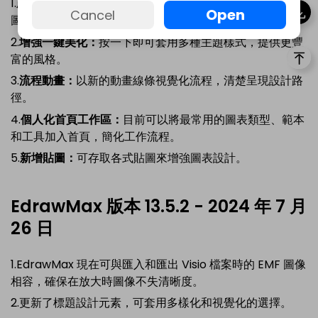
1.
產生式 AI 支援的符號和貼圖：
使用 AI 即可產生符號和貼
Open
Cancel
圖，隨時取得所需素材。
2.
增強一鍵美化：
按一下即可套用多種主題樣式，提供更豐
富的風格。
3.
流程動畫：
以新的動畫線條視覺化流程，清楚呈現設計路
徑。
4.
個人化首頁工作區：
目前可以將最常用的圖表類型、範本
和工具加入首頁，簡化工作流程。
5.
新增貼圖：
可存取各式貼圖來增強圖表設計。
EdrawMax 版本 13.5.2 - 2024 年 7 月
26 日
1.EdrawMax 現在可與匯入和匯出 Visio 檔案時的 EMF 圖像
相容，確保在放大時圖像不失清晰度。
2.更新了標題設計元素，可套用多樣化和視覺化的選擇。