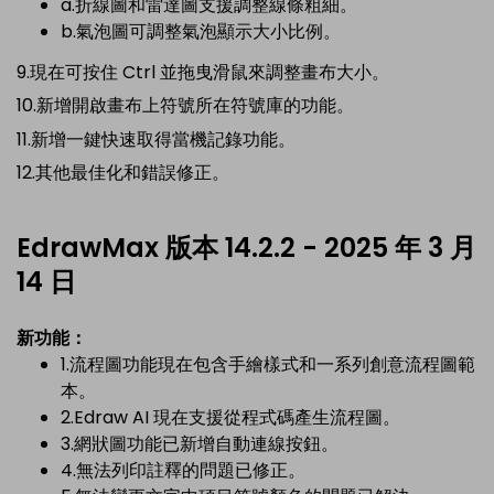
a.折線圖和雷達圖支援調整線條粗細。
b.氣泡圖可調整氣泡顯示大小比例。
9.現在可按住 Ctrl 並拖曳滑鼠來調整畫布大小。
10.新增開啟畫布上符號所在符號庫的功能。
11.新增一鍵快速取得當機記錄功能。
12.其他最佳化和錯誤修正。
EdrawMax 版本 14.2.2 - 2025 年 3 月
14 日
新功能：
1.流程圖功能現在包含手繪樣式和一系列創意流程圖範
本。
2.Edraw AI 現在支援從程式碼產生流程圖。
3.網狀圖功能已新增自動連線按鈕。
4.無法列印註釋的問題已修正。