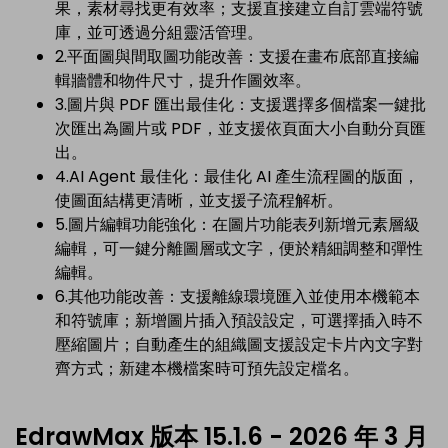
免費可編輯家族樹範例 >
果，素材尋找更有效率；支援直接建立自訂雲端符號
登入
立即購買
庫，並可透過分組靈活管理。
所有圖表類型>>
2.平面圖與間取圖功能改善：支援在畫布底部直接編
輯牆體和物件尺寸，提升作圖效率。
搜索
3.圖片與 PDF 匯出最佳化：支援選擇多個檔案一鍵批
次匯出為圖片或 PDF，並支援依頁面大小自動分頁匯
出。
4.AI Agent 最佳化：最佳化 AI 產生流程圖的版面，
使圖面結構更清晰，並支援子流程解析。
5.圖片編輯功能強化：在圖片功能表列新增元素層級
編輯，可一鍵分離圖層或文字，便於精細調整和彈性
編輯。
6.其他功能改善：支援離線環境匯入並使用本機範本
和符號庫；新增圖片插入預設設定，可選擇插入時不
壓縮圖片；自動產生的組織圖支援設定卡片內文字對
齊方式；新建本機檔案時可預先設定檔名。
EdrawMax 版本 15.1.6 - 2026 年 3 月