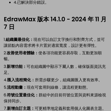
4.已解決部分錯誤。
EdrawMax 版本 14.1.0 - 2024 年 11 月
7 日
1.
組織圖最佳化：
現在可以自訂文字換行和對齊方式，並可
讓節點內容需求將卡片置於適當寬度，設計更有彈性。
2.
改善使用者體驗：
使各項功能更容易存取，互動更加順
暢。
3.
新增功能：
可在組織圖中顯示下屬人數，確保版面資訊充
足。
4.
匯入流程簡化：
所需步驟更少，組織圖匯入更有效率。
5.
流程動畫：
現在可套用到線條，讓流程更動態。
6.
符號位置最佳化：
群組中的目前符號位置與資料來源檢視
保持同步。
7.
新增自訂主題：
可更精準地定義和套用個人化圖表主題。