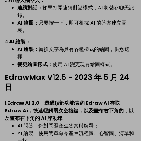
3.
AI 聊天機器人：
連續對話：
如果打開連續對話模式，AI 將儲存聊天記
錄。
AI 繪圖：
只要按一下，即可根據 AI 的答案建立圖
表。
4.
AI 繪製：
AI 繪製：
轉換文字為具有各種樣式的繪圖，供您選
擇。
變更繪圖樣式：
使用 AI 變更現有繪圖樣式。
EdrawMax V12.5 - 2023 年 5 月 24
日
1.
Edraw AI 2.0：
透過頂部功能表的 Edraw AI 存取
Edraw Ai，快速輕觸兩次空格鍵，以及畫布右下角的
，以
及
畫布右下角的 AI 浮動球
AI 問答：針對問題產生答案與解釋；
AI 繪製：使用簡單命令產生流程圖、心智圖、清單和
表格；