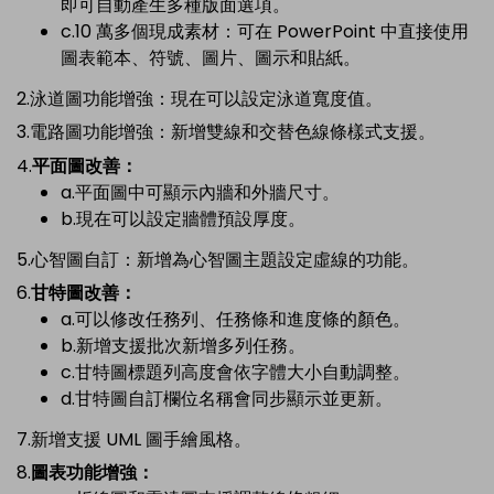
即可自動產生多種版面選項。
c.10 萬多個現成素材：可在 PowerPoint 中直接使用
圖表範本、符號、圖片、圖示和貼紙。
2.泳道圖功能增強：現在可以設定泳道寬度值。
3.電路圖功能增強：新增雙線和交替色線條樣式支援。
4.
平面圖改善：
a.平面圖中可顯示內牆和外牆尺寸。
b.現在可以設定牆體預設厚度。
5.心智圖自訂：新增為心智圖主題設定虛線的功能。
6.
甘特圖改善：
a.可以修改任務列、任務條和進度條的顏色。
b.新增支援批次新增多列任務。
c.甘特圖標題列高度會依字體大小自動調整。
d.甘特圖自訂欄位名稱會同步顯示並更新。
7.新增支援 UML 圖手繪風格。
8.
圖表功能增強：