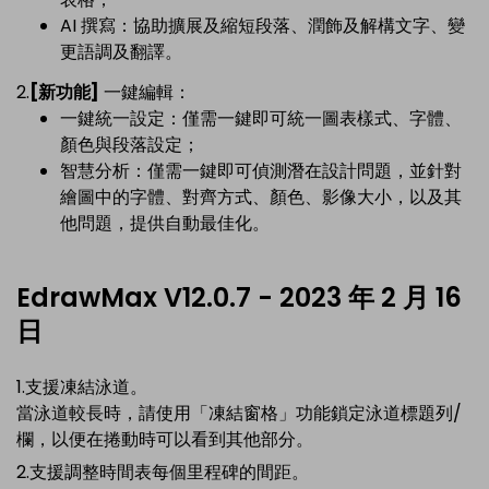
AI 撰寫：協助擴展及縮短段落、潤飾及解構文字、變
更語調及翻譯。
2.
[新功能]
一鍵編輯：
一鍵統一設定：僅需一鍵即可統一圖表樣式、字體、
顏色與段落設定；
智慧分析：僅需一鍵即可偵測潛在設計問題，並針對
繪圖中的字體、對齊方式、顏色、影像大小，以及其
他問題，提供自動最佳化。
EdrawMax V12.0.7 - 2023 年 2 月 16
日
1.支援凍結泳道。
當泳道較長時，請使用「凍結窗格」功能鎖定泳道標題列/
欄，以便在捲動時可以看到其他部分。
2.支援調整時間表每個里程碑的間距。