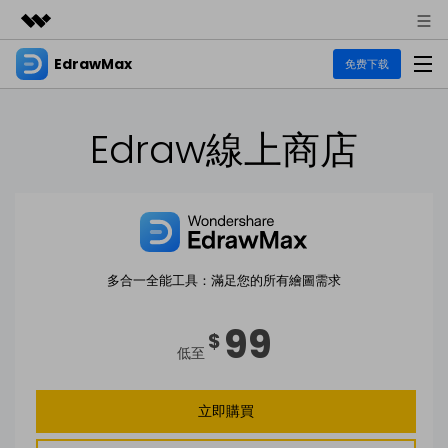
EdrawMax
精選產品
免费下载
AIGC 數位創意
商務
產品
實用工具
Edraw線上商店
總覽
關於我們
EdrawMax
圖表
解決方案
多合一圖表軟體
商業用途
新聞中心
資源
流程圖
商店
資源範本
技術用途
多合一全能工具：滿足您的所有繪圖需求
EdrawMind
支援
UML
EdrawMax 社區
心智圖與腦力激盪工具
支援
99
設計用途
$
教程
商業
低至
EdrawMax 教程 >
EdrawMind 教程 >
文章内容
平面圖
各種商務圖表範例 >
其他用途
EdrawProj
立即購買
支援中心
EdrawMax
EdrawMind
熱門話題
Visio替代方案
專業的甘特圖工具
支援中心 >