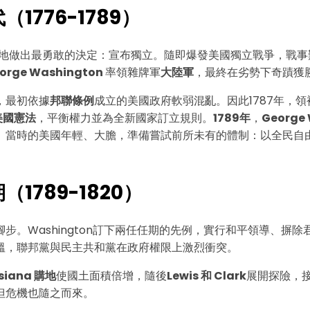
1776-1789）
地做出最勇敢的決定：宣布獨立。隨即爆發
美國獨立戰爭
，戰事
orge Washington
率領雜牌軍
大陸軍
，最終在劣勢下奇蹟獲
，最初依據
邦聯條例
成立的美國政府軟弱混亂。因此1787年，
美國憲法
，平衡權力並為全新國家訂立規則。
1789年
，
George
。當時的美國年輕、大膽，準備嘗試前所未有的體制：以全民自
1789-1820）
點擊下載並編輯
步。Washington訂下兩任任期的先例，實行和平領導、摒除
溫，聯邦黨與民主共和黨在政府權限上激烈衝突。
isiana 購地
使國土面積倍增，隨後
Lewis 和 Clark
展開探險，
但危機也隨之而來。