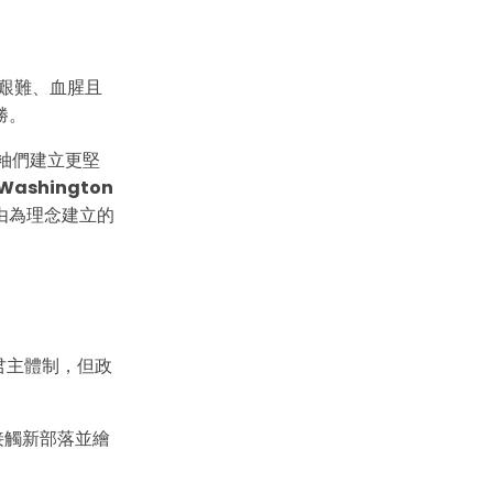
艱難、血腥且
勝。
領袖們建立更堅
 Washington
由為理念建立的
君主體制，但政
接觸新部落並繪