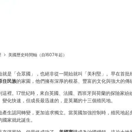
免費下載EdrawMax
免費下載EdrawMind
理
美國歷史時間軸（自1607年起）
始就是「合眾國」，也絕非從一開始就叫「美利堅」。早在首批
原住民族
的家園，他們擁有深厚的根基、豐富的文化與強大的傳
到這裡。17世紀時，來自英國、法國、西班牙與荷蘭的探險家紛
、變化快速，但成長最迅速的，是英屬的十三個殖民地。
始產生認同轉變，更加追求獨立。當英國加強控制時，殖民地起
的國家就此誕生。