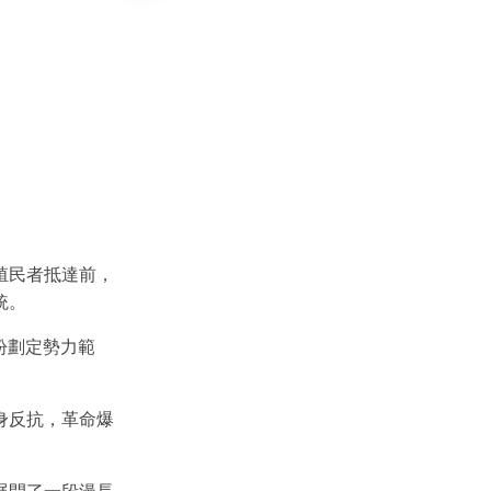
殖民者抵達前，
統。
紛劃定勢力範
身反抗，革命爆