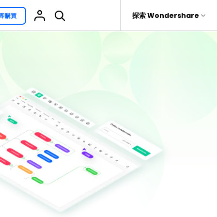
援
探索 Wondershare
即購買
具
關於 Wondershare
其他用途
熱門話題
具產品
實用工具
企業
EdrawProj
免費可編輯家族樹範例 >
Visio替代方案
rit
Recoverit
聯盟行銷
專業的甘特圖工具
救援。
免費可編輯的供應鏈圖範例 >
科學插圖
關於我們
精選9款Excel甘特圖範本 >
家系圖
新聞中心
文氏圖符號與集合符號 >
圖標
商店
10款實用的Excel WBS範本 >
報告
支援
10款實用Excel流程圖範本推薦 >