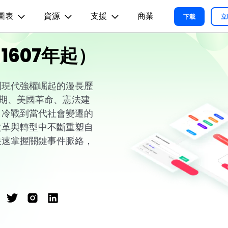
圖表
資源
支援
商業
精選產品
商務
關於我們
新聞中心
商店
支
下載
立
實用工
關於我們
607年起）
術用途
設計用途
文章内容
我們的故事
方案
教程
PDF 解決方案產品
圖表與圖像
影片創意
實用工
EdrawMind
各種商務圖表範例 >
L
平面圖
EdrawMax 教程 >
EdrawMind 教程 >
人才招募
ent
PDFelement
EdrawMind
Filmora
Recove
到現代強權崛起的漫長歷
心智圖與腦力激盪工具
PDF 建立與編輯工具。
遺失檔案
各種工程製圖圖表範例 >
民時期、美國革命、憲法建
R圖
資訊圖
聯絡我們
EdrawMax
UniConverter
PDFelement Cloud
、冷戰到當代社會變遷的
支援中心
各種系統架構圖表範例 >
雲端文件管理。
路圖
卡片
改革與轉型中不斷重塑自
支援中心 >
各種關係圖譜圖表範例 >
ID
缐框
快速掌握關鍵事件脈絡，
各種思緒整理範例 >
絡拓撲結構
時尚設計
更新日志
EdrawMax 更新日志 >
EdrawMind 更新日志 >
各種作圖資源 >
所有圖表類型>>
查看所有產品