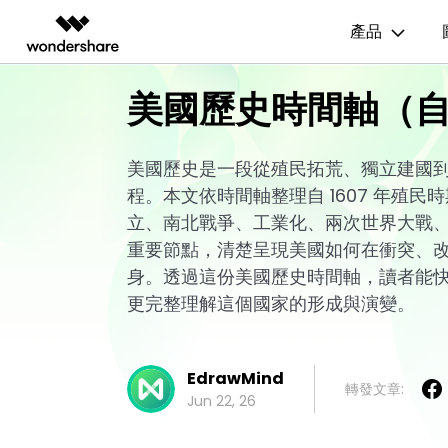
產品
AIGC 數位創意
總覽
解決方案
美國歷史時間軸（自1
資源範本
商業用途
技
影片創意產品
圖表與圖像產品
PDF 解決
企業
EdrawMax
流程圖
UM
EdrawMax 社區
Filmora
EdrawMax
PDFelem
美國歷史是一段從殖民拓荒、獨立建國
教育
多合一圖表軟體
完整的影片編輯工具。
輕鬆繪製圖表。
程。本文依時間軸整理自 1607 年殖
心智圖
E
合作夥伴
ToMoviee AI
EdrawMind
立、南北戰爭、工業化、兩次世界大戰
一站式 AI 創意工作室。
協作式心智圖工具。
組織結構圖
電
EdrawMind 畫廊
重要節點，清楚呈現美國如何在衝突、
聯盟行銷
UniConverter
時間軸
P&
身。透過這份美國歷史時間軸，讀者能
高速媒體轉換工具。
更完整理解這個國家的形成與演變。
Media.io
甘特圖
網
AI 影片、圖片、音樂生成器。
SelfyzAI
AI 驅動的創意工具。
EdrawMind
轉發文章:
Jun 22, 26