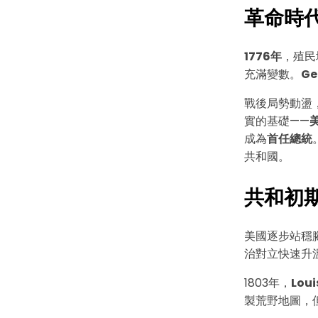
革命時代（
1776年
，殖民
充滿變數。
Ge
戰後局勢動盪
實的基礎——
成為
首任總統
共和國。
共和初期（
美國逐步站穩腳
治對立快速升
1803年，
Lou
製荒野地圖，