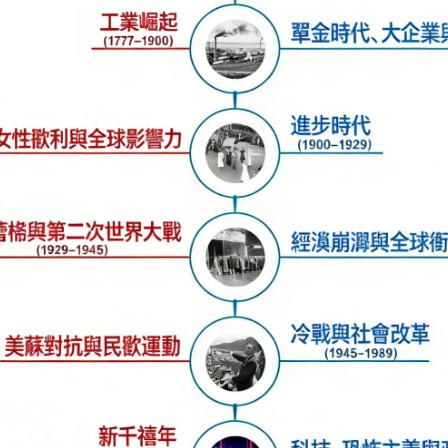
・ 在心智圖節點中插入文件並撰寫
・ 超過 10k+ 種心智圖範本，30+
・ 一鍵生成心智圖與簡報
免費下載