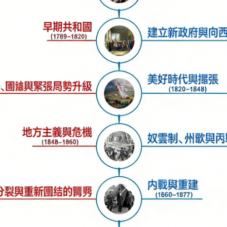
Wondersh
Edrawmin
用 AI 打造你的個人知識庫
・ 將 PDF、PPTX、網頁與影片