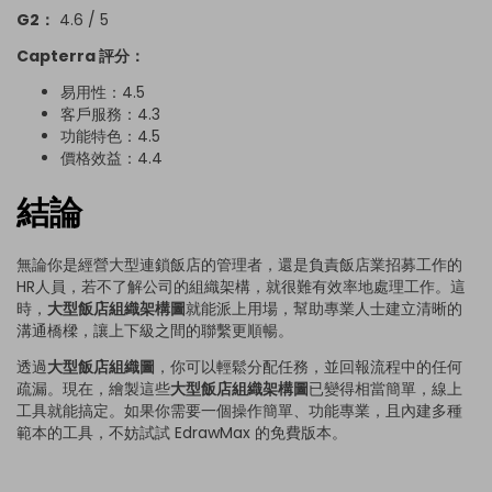
G2：
4.6 / 5
Capterra 評分：
易用性：4.5
客戶服務：4.3
功能特色：4.5
價格效益：4.4
結論
無論你是經營大型連鎖飯店的管理者，還是負責飯店業招募工作的
HR人員，若不了解公司的組織架構，就很難有效率地處理工作。這
時，
大型飯店組織架構圖
就能派上用場，幫助專業人士建立清晰的
溝通橋樑，讓上下級之間的聯繫更順暢。
透過
大型飯店組織圖
，你可以輕鬆分配任務，並回報流程中的任何
疏漏。現在，繪製這些
大型飯店組織架構圖
已變得相當簡單，線上
工具就能搞定。如果你需要一個操作簡單、功能專業，且內建多種
範本的工具，不妨試試 EdrawMax 的免費版本。