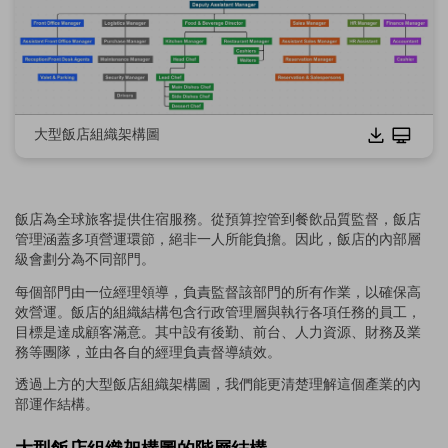
大型飯店組織架構圖
點擊下載並使用此範本。
*此
emmx
檔案需使用 EdrawMind 開啟。
飯店為全球旅客提供住宿服務。從預算控管到餐飲品質監督，飯店
若尚未安裝 EdrawMind，請從下方
免費下載。
管理涵蓋多項營運環節，絕非一人所能負擔。因此，飯店的內部層
你也可以從下方
免費試用
EdrawMind 線上版
。
級會劃分為不同部門。
每個部門由一位經理領導，負責監督該部門的所有作業，以確保高
效營運。飯店的組織結構包含行政管理層與執行各項任務的員工，
目標是達成顧客滿意。其中設有後勤、前台、人力資源、財務及業
務等團隊，並由各自的經理負責督導績效。
透過上方的大型飯店組織架構圖，我們能更清楚理解這個產業的內
部運作結構。