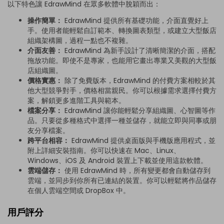
以下特色讓 EdrawMind 在眾多軟體中脫穎而出：
操作簡單：
EdrawMind 提供所有基礎功能，介面直覺好上
手。使用者能輕鬆自訂範本、轉換圖表類型，或建立大型飯店
組織架構圖，過程一點也不複雜。
介面友善：
EdrawMind 為新手設計了清晰簡潔的介面，搭配
拖放功能。即使不是專家，也能用它畫出專業又美觀的大型飯
店組織圖。
價格實惠：
除了免費版本，EdrawMind 的付費方案相較於其
他大型競爭對手，價格相當親民。你可以根據需求選擇付費方
案，解鎖更多進階工具與範本。
檔案分享：
EdrawMind 讓你能輕鬆分享組織圖、心智圖等作
品。只要從多種格式中選擇一種並儲存，就能立即與同事或朋
友分享檔案。
跨平台相容：
EdrawMind 提供桌面版與手機版應用程式，並
附上詳細安裝指南。你可以快速在 Mac、Linux、
Windows、iOS 及 Android 裝置上下載並使用這款軟體。
雲端儲存：
使用 EdrawMind 時，所有變更都會自動儲存到
雲端，並同步到你所有已連結的裝置。你可以輕鬆將作品儲存
在個人雲端空間或 DropBox 中。
用戶評分