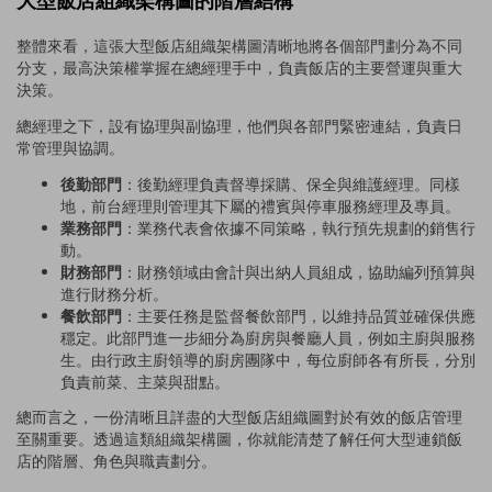
大型飯店組織架構圖的階層結構
整體來看，這張大型飯店組織架構圖清晰地將各個部門劃分為不同
分支，最高決策權掌握在總經理手中，負責飯店的主要營運與重大
決策。
總經理之下，設有協理與副協理，他們與各部門緊密連結，負責日
常管理與協調。
後勤部門
：後勤經理負責督導採購、保全與維護經理。同樣
地，前台經理則管理其下屬的禮賓與停車服務經理及專員。
業務部門
：業務代表會依據不同策略，執行預先規劃的銷售行
動。
財務部門
：財務領域由會計與出納人員組成，協助編列預算與
進行財務分析。
餐飲部門
：主要任務是監督餐飲部門，以維持品質並確保供應
穩定。此部門進一步細分為廚房與餐廳人員，例如主廚與服務
生。由行政主廚領導的廚房團隊中，每位廚師各有所長，分別
負責前菜、主菜與甜點。
總而言之，一份清晰且詳盡的大型飯店組織圖對於有效的飯店管理
至關重要。透過這類組織架構圖，你就能清楚了解任何大型連鎖飯
店的階層、角色與職責劃分。