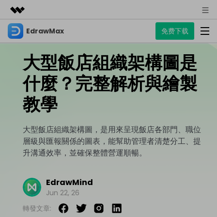
EdrawMax
免费下载
精選產品
AIGC 數位創意
大型飯店組織架構圖是
商務
產品
實用工具
總覽
什麼？完整解析與繪製
關於我們
EdrawMax
圖表
解決方案
多合一圖表軟體
教學
商業用途
新聞中心
資源
流程圖
商店
大型飯店組織架構圖，是用來呈現飯店各部門、職位
資源範本
技術用途
EdrawMind
支援
層級與匯報關係的圖表，能幫助管理者清楚分工、提
心智圖與腦力激盪工具
UML
升溝通效率，並確保整體營運順暢。
支援
EdrawMax 社區
教程
設計用途
商業
EdrawMax 教程 >
EdrawMind 教程 >
EdrawMind
文章内容
平面圖
Jun 22, 26
EdrawProj
各種商務圖表範例 >
其他用途
支援中心
EdrawMax
EdrawMind
轉發文章:
專業的甘特圖工具
熱門話題
Visio替代方案
支援中心 >