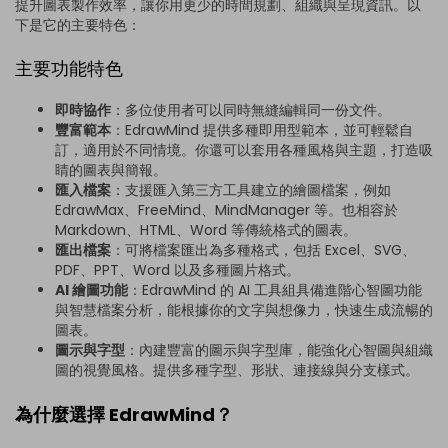
提升圖表製作效率，讓你用更少的時間規劃、組織與呈現資訊。以
下是它的主要特色：
主要功能特色
即時協作
：多位使用者可以同時無縫編輯同一份文件。
豐富範本
：EdrawMind 提供多種即用型範本，並可輕鬆自
訂，適用於不同情境。你還可以套用各種風格與主題，打造吸
睛的圖表與簡報。
匯入檔案
：支援匯入第三方工具建立的繪圖檔案，例如
EdrawMax、FreeMind、MindManager 等。也相容於
Markdown、HTML、Word 等傳統格式的圖表。
匯出檔案
：可將檔案匯出為多種格式，包括 Excel、SVG、
PDF、PPT、Word 以及多種圖片格式。
AI 繪圖功能
：EdrawMind 的 AI 工具組具備進階心智圖功能
與智慧檔案分析，能根據你的文字與想像力，快速生成流暢的
圖表。
圖示與字型
：內建豐富的圖示與字型庫，能強化心智圖與組織
圖的視覺風格。提供多種字型、形狀、連接線與分支樣式。
為什麼選擇 EdrawMind？