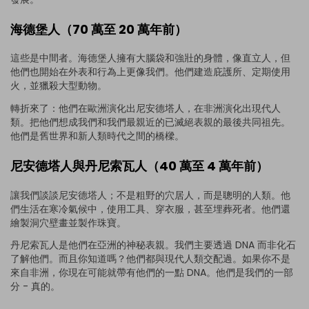
海德堡人（70 萬至 20 萬年前）
這些是中間者。海德堡人擁有大腦袋和強壯的身體，像直立人，但
他們也開始在外表和行為上更像我們。他們建造庇護所、定期使用
火，並獵殺大型動物。
轉折來了：他們在歐洲演化出尼安德塔人，在非洲演化出現代人
類。把他們想成我們和我們最親近的已滅絕表親的最後共同祖先。
他們是舊世界和新人類時代之間的橋樑。
尼安德塔人與丹尼索瓦人（40 萬至 4 萬年前）
讓我們談談尼安德塔人；不是粗野的穴居人，而是聰明的人類。他
們生活在寒冷氣候中，使用工具、穿衣服，甚至埋葬死者。他們還
繪製洞穴壁畫並製作珠寶。
丹尼索瓦人是他們在亞洲的神秘表親。我們主要透過 DNA 而非化石
了解他們。而且你知道嗎？他們都與現代人類交配過。如果你不是
來自非洲，你現在可能就帶有他們的一點 DNA。他們是我們的一部
分 - 真的。