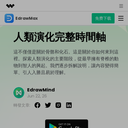
EdrawMax
免费下载
精選產品
AIGC 數位創意
人類演化完整時間軸
商務
產品
實用工具
總覽
關於我們
EdrawMax
圖表
這不僅僅是關於骨骼和化石。這是關於你如何來到這
解決方案
多合一圖表軟體
裡。探索人類演化的主要階段，從最早擁有脊椎的動
商業用途
新聞中心
物到智人的興起。我們逐步拆解說明，讓內容變得簡
資源
流程圖
單、引人入勝且易於理解。
商店
資源範本
技術用途
EdrawMind
支援
EdrawMind
心智圖與腦力激盪工具
UML
支援
EdrawMax 社區
Jun 22, 26
教程
設計用途
商業
EdrawMax 教程 >
EdrawMind 教程 >
轉發文章:
文章内容
平面圖
EdrawProj
各種商務圖表範例 >
其他用途
支援中心
EdrawMax
EdrawMind
專業的甘特圖工具
熱門話題
Visio替代方案
支援中心 >