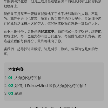
早期的海洋生物，但真正成形是在數百萬年前棲息於樹上的靈長類
動物身上。
我們並不是某天一覺醒來就變成了手拿手機和咖啡的人類。不是
的。我們走過（也爬過、游過）數百萬年的巨大變化。從沼澤中爬
行的魚類到懂得用火的智人，你的家族樹簡直就是一部動作大片。
這不只是科學，更是你的
起源故事
。我們把它一步步拆解，讓你能
輕鬆理解。每一位祖先都有自己的生命。每個階段都別具意義。而
這趟旅程的每個部分，最終都通向了你。
讓我們一起尋找這些根源。這是科學，沒錯。但同時也是你的故
事。
本文內容
人類演化時間軸
如何用 EdrawMind 製作人類演化時間軸？
總結