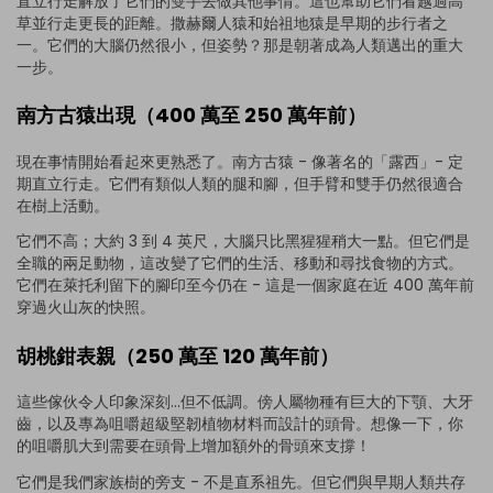
直立行走解放了它們的雙手去做其他事情。這也幫助它們看越過高
草並行走更長的距離。撒赫爾人猿和始祖地猿是早期的步行者之
一。它們的大腦仍然很小，但姿勢？那是朝著成為人類邁出的重大
一步。
南方古猿出現（400 萬至 250 萬年前）
現在事情開始看起來更熟悉了。南方古猿 - 像著名的「露西」- 定
期直立行走。它們有類似人類的腿和腳，但手臂和雙手仍然很適合
在樹上活動。
它們不高；大約 3 到 4 英尺，大腦只比黑猩猩稍大一點。但它們是
全職的兩足動物，這改變了它們的生活、移動和尋找食物的方式。
它們在萊托利留下的腳印至今仍在 - 這是一個家庭在近 400 萬年前
穿過火山灰的快照。
胡桃鉗表親（250 萬至 120 萬年前）
這些傢伙令人印象深刻...但不低調。傍人屬物種有巨大的下顎、大牙
齒，以及專為咀嚼超級堅韌植物材料而設計的頭骨。想像一下，你
的咀嚼肌大到需要在頭骨上增加額外的骨頭來支撐！
它們是我們家族樹的旁支 - 不是直系祖先。但它們與早期人類共存