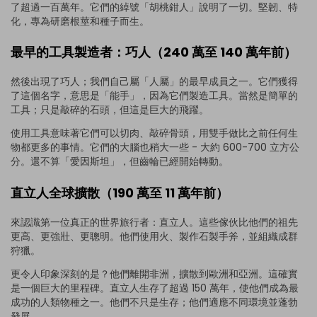
了超過一百萬年。它們的綽號「胡桃鉗人」說明了一切。堅韌、特
化，專為研磨根莖和種子而生。
最早的工具製造者：巧人（240 萬至 140 萬年前）
然後出現了巧人；我們自己屬「人屬」的最早成員之一。它們獲得
了這個名字，意思是「能手」，因為它們製造工具。當然是簡單的
工具；只是敲碎的石頭，但這是巨大的飛躍。
使用工具意味著它們可以切肉、敲碎骨頭，用雙手做比之前任何生
物都更多的事情。它們的大腦也稍大一些 - 大約 600-700 立方公
分。還不算「愛因斯坦」，但齒輪已經開始轉動。
直立人全球擴散（190 萬至 11 萬年前）
來認識第一位真正的世界旅行者：直立人。這些傢伙比他們的祖先
更高、更強壯、更聰明。他們使用火、製作石製手斧，並組織成群
狩獵。
更令人印象深刻的是？他們離開非洲，擴散到歐洲和亞洲。這確實
是一個巨大的里程碑。直立人生存了超過 150 萬年，使他們成為最
成功的人類物種之一。他們不只是生存；他們適應不同環境並蓬勃
發展。