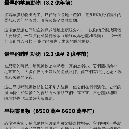
最早的羊膜動物（3.2 億年前）
接著羊膜動物出現了。它們能在陸地上產卵，這要歸功於保護性的
蛋殼和內部的液體。徹底改變了遊戲規則。
這項創新讓它們能在乾燥的陸地上廣泛分布。羊膜動物分裂成兩個
主要群體。一個演化成爬行動物（最終成為恐龍和鳥類）。另一個
則演化成合弓類 - 我們的祖先，未來的哺乳動物。
最早的哺乳動物（2.3 億至 2 億年前）
在恐龍的時代，哺乳動物是弱勢者。真的是弱小。它們體型嬌小、
毛茸茸的，大多在夜間出沒以避免被吃掉。但它們有特別之處 - 溫
血和敏銳的感官。
這些早期哺乳動物起初並不引人注目，但它們在悄悄演化。它們的
溫血特性和保護性的育幼方式幫助它們生存下來。當恐龍滅絕時，
哺乳動物已準備好大放異彩。
早期靈長類（8500 萬至 6600 萬年前）
恐龍消失後，哺乳動物的數量和種類爆炸性增長。它們中的一些爬
上了樹，演化成最早的靈長類。生活在森林中，它們發展出優異的