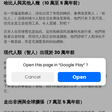
哈比人與其他人種（10 萬至 5 萬年前）
在一些偏遠島嶼上，演化出現了奇怪的轉折。像弗洛里斯人（「哈
比人」）這樣的矮小人類生活在弗洛里斯島。他們只有 3 英尺高，
但完全直立並使用工具。令人震撼，對吧？
呂宋人在菲律賓也是如此。這些島嶼居民就像時光旅行者。他們保
留著古老特徵，而現代人類正在快速擴散。他們證明了人類演化不
是一條直線，而是充滿驚喜的糾結網絡。
現代人類（智人）出現於 30 萬年前
終於，智人 - 那就是我們。我們大約在 30 萬年前出現在非洲。起
Open this page in “Google Play”？
初，我們看起來相當現代，但行為仍然很像早期人類。
Open
隨著時間推移，我們的大腦，大約 1300-1500 立方公分，幫助我們
Cancel
發展出複雜的語言、創造力和長期規劃。這不是一蹴可幾，但為接
下來發生的事奠定了基礎。我們準備好面對世界，也準備好改變
它。
走出非洲與全球擴張（7 萬至 5 萬年前）