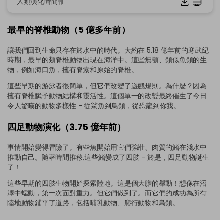
人類演化時間軸
最早的脊椎動物（5 億多年前）
讓我們回到生命只存在於水中的時代。大約在 5.18 億年前的寒武紀
時期，最早的類脊椎動物出現在海洋中。這些無顎、類似魚類的生
物，例如海口魚，擁有脊索和原始的脊椎。
這些早期的游泳者很簡單，但它們改變了遊戲規則。為什麼？因為
擁有脊椎賦予動物結構和靈活性。這個單一的改變最終催生了今日
令人驚嘆的動物多樣性 - 從鯊魚到鳥類，從恐龍到你我。
四足動物演化（3.75 億年前）
事情開始變得冒險了。有些魚開始用它們強壯、肉質的鰭在淺水中
推動自己。隨著時間推移,這些鰭變成了四肢 - 於是，四足動物誕生
點擊下載並編輯
了！
這些早期的四肢生物開始探索陸地。這是個大膽的舉動！想像在沼
澤中蠕動，第一次面對重力。但它們做到了。而它們的成功為所有
陸地動物鋪平了道路，包括哺乳動物、爬行動物和鳥類。