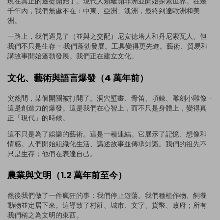
現在真正的遷徙開始了。現代人類離開非洲並開始探索世界。在幾
千年內，我們無處不在：中東、亞洲、澳洲，最終到達歐洲和美
洲。
一路上，我們遇見了（並與之交配）尼安德塔人和丹尼索瓦人。但
我們不只是生存 - 我們蓬勃發展。工具變得更先進。藝術、貿易和
講故事開始蓬勃發展。我們正在建立文化。
文化、藝術與語言爆發（4 萬年前）
突然間，某個開關被打開了。洞穴壁畫、骨笛、項鍊、雕刻小雕像 -
這是創造力的爆發。這是我們在心智上，而不只是身體上，變得真
正「現代」的時候。
這不只是為了娛樂的藝術。這是一種連結。它展示了記憶、想像和
情感。人們開始組織化生活、講述故事並傳承知識。我們的祖先不
只是生存；他們在表達自己。
農業與文明（1.2 萬年前至今）
然後我們做了一件瘋狂的事：我們停止遊蕩。我們種植作物、飼養
動物並定居下來。這導致了村莊、城市、文字、貨幣、政府；所有
我們稱之為文明的東西。