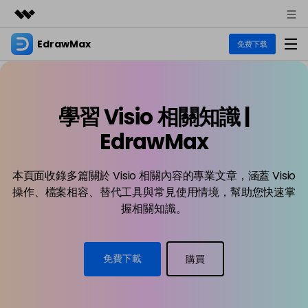
EdrawMax
精選產品
免费下载
AIGC 數位創意
商務
產品
實用工具
總覽
學習 Visio 相關知識 |
關於我們
EdrawMax
圖表
解決方案
多合一圖表軟體
EdrawMax
商業用途
新聞中心
資源
流程圖
本頁面收錄多篇關於 Visio 相關內容的專業文章，涵蓋 Visio
商店
資源範本
操作、檔案相容、替代工具與常見使用情境，幫助您快速掌
技術用途
EdrawMind
支援
握相關知識。
EdrawMax 社區
心智圖與腦力激盪工具
UML
支援
教程
設計用途
商業
EdrawMax 教程 >
EdrawMind 教程 >
文章内容
免費下載
購買
平面圖
各種商務圖表範例 >
EdrawProj
其他用途
支援中心
EdrawMax
EdrawMind
熱門話題
專業的甘特圖工具
支援中心 >
Visio替代方案