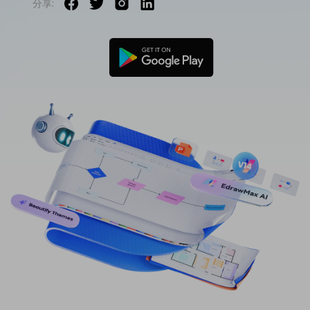
分享:
免費可編輯家族樹範例 >
登入
立即購買
所有圖表類型>>
搜索