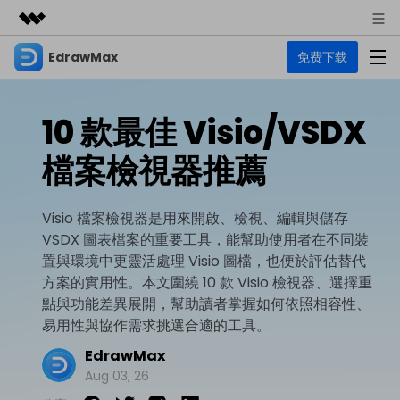
EdrawMax
免费下载
精選產品
AIGC 數位創意
商務
產品
實用工具
10 款最佳 Visio/VSDX
總覽
關於我們
EdrawMax
圖表
檔案檢視器推薦
解決方案
多合一圖表軟體
商業用途
新聞中心
資源
Visio 檔案檢視器是用來開啟、檢視、編輯與儲存
流程圖
商店
VSDX 圖表檔案的重要工具，能幫助使用者在不同裝
資源範本
技術用途
EdrawMind
支援
置與環境中更靈活處理 Visio 圖檔，也便於評估替代
心智圖與腦力激盪工具
UML
方案的實用性。本文圍繞 10 款 Visio 檢視器、選擇重
支援
EdrawMax 社區
點與功能差異展開，幫助讀者掌握如何依照相容性、
教程
設計用途
商業
易用性與協作需求挑選合適的工具。
EdrawMax 教程 >
EdrawMind 教程 >
文章内容
平面圖
EdrawMax
EdrawProj
各種商務圖表範例 >
其他用途
支援中心
Aug 03, 26
EdrawMax
EdrawMind
專業的甘特圖工具
熱門話題
Visio替代方案
支援中心 >