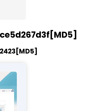
fce5d267d3f[MD5]
b2423[MD5]