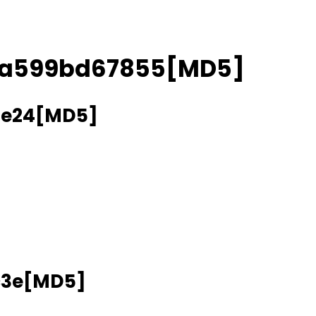
aa599bd67855[MD5]
8e24[MD5]
c3e[MD5]