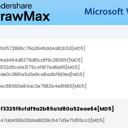
a1b1572896c76a2646dd4a82b53[MD5]
4ad464d6379d81cdff9c28065f[MD5]
3132d5ce1e3175c4f9f7ed6e95[MD5]
5de0c3881e5d3e9ca8adbf993ed[MD5]
dec88560e84ac3e7982b4e91985[MD5]
f3325f6cfdf9a2b85a1d80a52eae64[MD5]
]47dd456b33bba8029c647d3e71d55cc0[MD5]