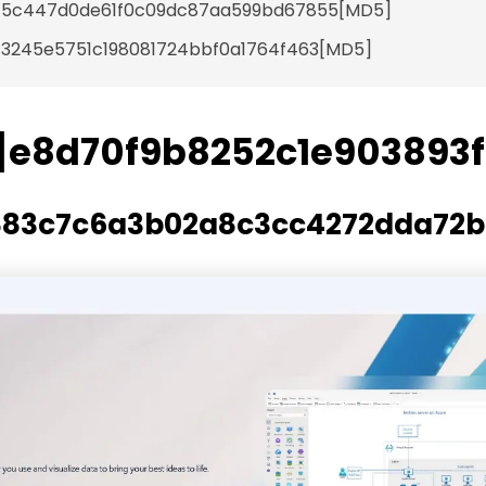
]5c447d0de61f0c09dc87aa599bd67855[MD5]
3245e5751c198081724bbf0a1764f463[MD5]
e8d70f9b8252c1e903893
83c7c6a3b02a8c3cc4272dda72