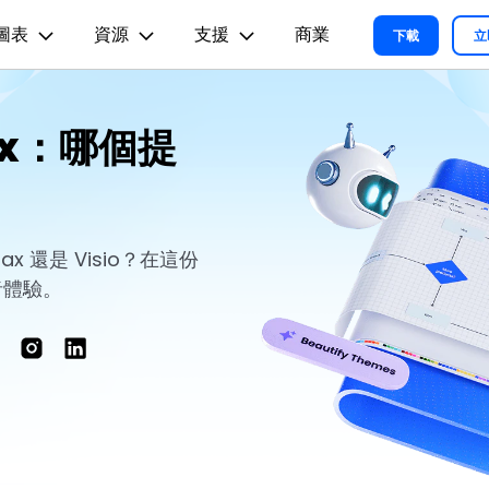
圖表
資源
支援
商業
精選產品
商務
關於我們
新聞中心
商店
支
下載
立
實用工
關於我們
術用途
設計用途
文章内容
我們的故事
Max：哪個提
方案
教程
PDF 解決方案產品
圖表與圖像
影片創意
實用工
EdrawMind
各種商務圖表範例 >
L
平面圖
EdrawMax 教程 >
EdrawMind 教程 >
人才招募
ent
PDFelement
EdrawMind
Filmora
Recove
心智圖與腦力激盪工具
PDF 建立與編輯工具。
遺失檔案
各種工程製圖圖表範例 >
R圖
資訊圖
聯絡我們
EdrawMax
UniConverter
PDFelement Cloud
支援中心
各種系統架構圖表範例 >
雲端文件管理。
路圖
卡片
 還是 Visio？在這份
支援中心 >
者體驗。
各種關係圖譜圖表範例 >
ID
缐框
各種思緒整理範例 >
絡拓撲結構
時尚設計
更新日志
EdrawMax 更新日志 >
EdrawMind 更新日志 >
各種作圖資源 >
所有圖表類型>>
查看所有產品