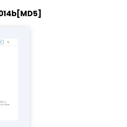
,000+ 個專用符號
具
014b[MD5]
(AI & Web)
免費綫上試用