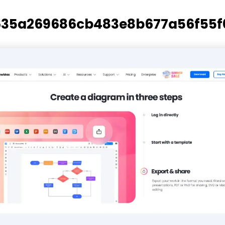
・ 提供 20,000+ 款免費範本 & 26
・ 內建 40 多種 AI 圖表生成器與工
35a269686cb483e8b677a56f55f
・ 深度整合 Nano Banana Pro
免費下載