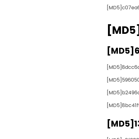
[MD5]c07ea
[MD5
[MD5]6
[MD5]8dcc6
[MD5]59605
[MD5]b2496
[MD5]8bc41f
[MD5]1