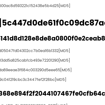
600ac8d593221c152438e5b4d25[MD5]
]5c447d0de61f0c09dc87
141d8d128e8de8a0800f0e2ceab
d05047fd04302cc7b0ea16b1332[MD5]
03dd5a825cabfcb493e72201290[MD5]
da89eeae3f684c003290d5eee65[MD5]
9c041219cbc3c3447fef2f28bc[MD5]
368e894f2f2044107467fe0cfb64