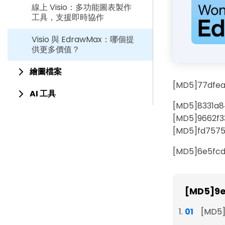
線上 Visio：多功能圖表製作
工具，支援即時協作
Visio 與 EdrawMax：哪個提
供更多價值？
繪圖檔案
[MD5]77dfe
AI 工具
[MD5]8331a8
[MD5]9662f3
[MD5]fd757
[MD5]6e5fc
[MD5]9e
[MD5