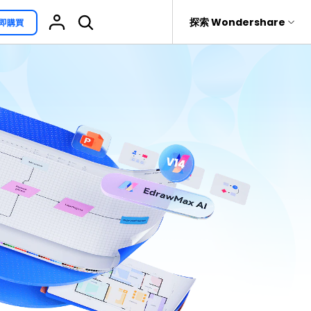
援
探索 Wondershare
即購買
具
關於 Wondershare
其他用途
熱門話題
具產品
實用工具
企業
EdrawProj
免費可編輯家族樹範例 >
Visio替代方案
rit
Recoverit
聯盟行銷
專業的甘特圖工具
救援。
免費可編輯的供應鏈圖範例 >
科學插圖
關於我們
精選9款Excel甘特圖範本 >
家系圖
新聞中心
文氏圖符號與集合符號 >
圖標
商店
10款實用的Excel WBS範本 >
報告
支援
10款實用Excel流程圖範本推薦 >