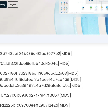
f8d743eaf04b935e491ac3977e2[MD5]
021df322fdce19efb540d4204c[MD5]
f6027f86f13d28f85e436e9cad22e03[MD5]
Wondersh
36d88446f9dafee13a4ae914c7ce438[MD5]
9dbcdefc3a38483c4a7d28afa8a1c5c[MD5]
EdrawMax
0f527c0b8936b27f7f947f8887[MD5]
支援超過 210 種圖表類型
a2225b1c69700eeff296712e2d[MD5]
・ 操作簡單直覺，Visio 的最佳替代