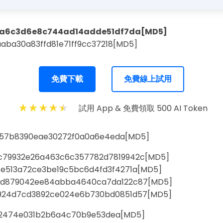
ba6c3d6e8c744ad14adde51df7da[MD5]
aba30a83ffd81e71ff9cc37218[MD5]
免費下載
免費線上試用
試用 App & 免費領取 500 AI Token
957b8390eae30272f0a0a6e4eda[MD5]
c79932e26a463c6c357782d7819942c[MD5]
ce513a72ce3be19c5bc6d4fd3f4271a[MD5]
fd879042ee84abba4640ca7da122c87[MD5]
924d7cd3892ce024e6b730bd0851d57[MD5]
a2474e031b2b6a4c70b9e53dea[MD5]