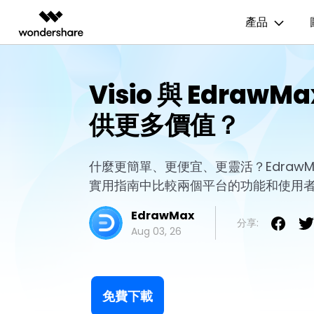
產品
AIGC 數位創意
總覽
解決方案
資源範本
商業用途
技
Visio 與 Edraw
影片創意產品
圖表與圖像產品
PDF 解決
企業
EdrawMax
流程圖
UM
EdrawMax 社區
供更多價值？
Filmora
EdrawMax
PDFelem
教育
多合一圖表軟體
完整的影片編輯工具。
輕鬆繪製圖表。
心智圖
E
合作夥伴
ToMoviee AI
EdrawMind
一站式 AI 創意工作室。
協作式心智圖工具。
組織結構圖
電
什麼更簡單、更便宜、更靈活？EdrawMax
EdrawMind 畫廊
聯盟行銷
UniConverter
實用指南中比較兩個平台的功能和使用
時間軸
P&
高速媒體轉換工具。
EdrawMax
Media.io
甘特圖
網
分享:
AI 影片、圖片、音樂生成器。
Aug 03, 26
SelfyzAI
AI 驅動的創意工具。
免費下載