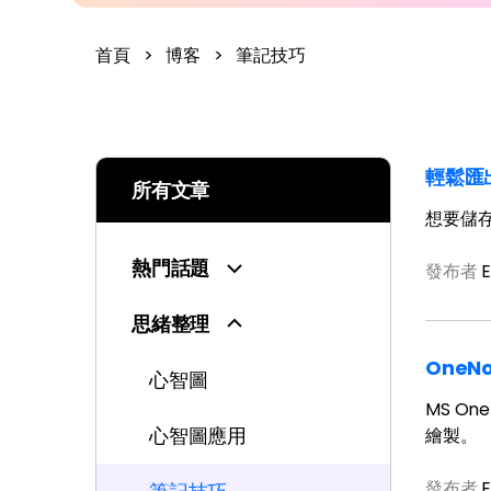
首頁
>
博客
>
筆記技巧
輕鬆匯出
所有文章
想要儲存
熱門話題
發布者
E
思緒整理
OneN
心智圖
MS O
心智圖應用
繪製。
發布者
E