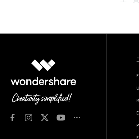
F
U
R
D