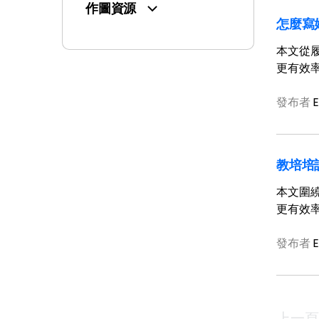
作圖資源
怎麼寫
本文從履
更有效
發布者
E
教培培
本文圍繞
更有效
發布者
E
上一頁