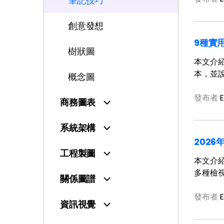
筆記技巧
創意發想
9種實用
樹狀圖
本文介紹
本，並
概念圖
發布者
E
商務圖表
系統架構
202
工程製圖
本文介紹
多種檢視
關係圖譜
發布者
E
資訊視覺