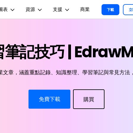
圖表
資源
支援
商業
精選產品
商務
關於我們
新聞中心
商店
支
下載
立
實用工
關於我們
術用途
設計用途
文章内容
我們的故事
方案
教程
PDF 解決方案產品
圖表與圖像
影片創意
實用工
EdrawMind
筆記技巧 | EdrawM
各種商務圖表範例 >
L
平面圖
EdrawMax 教程 >
EdrawMind 教程 >
人才招募
ent
PDFelement
EdrawMind
Filmora
Recove
心智圖與腦力激盪工具
PDF 建立與編輯工具。
遺失檔案
各種工程製圖圖表範例 >
R圖
資訊圖
聯絡我們
EdrawMax
UniConverter
PDFelement Cloud
支援中心
各種系統架構圖表範例 >
雲端文件管理。
路圖
卡片
業文章，涵蓋重點記錄、知識整理、學習筆記與常見方法
支援中心 >
各種關係圖譜圖表範例 >
ID
缐框
各種思緒整理範例 >
絡拓撲結構
時尚設計
更新日志
免費下載
購買
EdrawMax 更新日志 >
EdrawMind 更新日志 >
各種作圖資源 >
所有圖表類型>>
查看所有產品