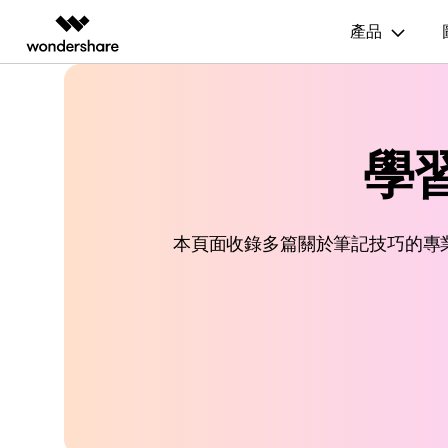
產品
AIGC 數位創意
總覽
解決方案
資源範本
商業用途
技
影片創意產品
圖表與圖像產品
PDF 解決
企業
EdrawMax
學習
流程圖
UM
EdrawMax 社區
Filmora
EdrawMax
PDFelem
教育
多合一圖表軟體
完整的影片編輯工具。
輕鬆繪製圖表。
心智圖
E
合作夥伴
ToMoviee AI
EdrawMind
一站式 AI 創意工作室。
協作式心智圖工具。
組織結構圖
電
EdrawMind 畫廊
本頁面收錄多篇關於筆記技巧的專
聯盟行銷
UniConverter
時間軸
P&
高速媒體轉換工具。
Media.io
甘特圖
網
AI 影片、圖片、音樂生成器。
SelfyzAI
AI 驅動的創意工具。