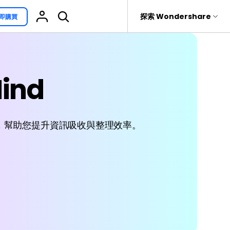
援
探索 Wondershare
即購買
具
關於 Wondershare
其他用途
熱門話題
具產品
實用工具
企業
EdrawProj
ind
免費可編輯家族樹範例 >
Visio替代方案
rit
Recoverit
聯盟行銷
專業的甘特圖工具
救援。
免費可編輯的供應鏈圖範例 >
科學插圖
關於我們
精選9款Excel甘特圖範本 >
家系圖
，幫助您提升資訊吸收與整理效率。
新聞中心
文氏圖符號與集合符號 >
圖標
商店
10款實用的Excel WBS範本 >
報告
支援
10款實用Excel流程圖範本推薦 >