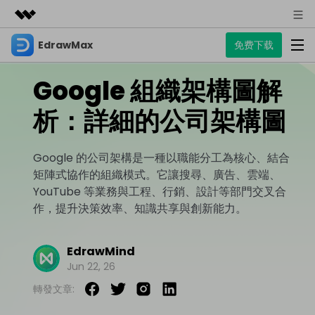
EdrawMax
免费下载
精選產品
AIGC 數位創意
Google 組織架構圖解
商務
產品
實用工具
總覽
析：詳細的公司架構圖
關於我們
EdrawMax
圖表
解決方案
多合一圖表軟體
商業用途
新聞中心
Google 的公司架構是一種以職能分工為核心、結合
資源
矩陣式協作的組織模式。它讓搜尋、廣告、雲端、
流程圖
商店
資源範本
YouTube 等業務與工程、行銷、設計等部門交叉合
技術用途
EdrawMind
支援
作，提升決策效率、知識共享與創新能力。
心智圖與腦力激盪工具
UML
支援
EdrawMax 社區
教程
設計用途
商業
EdrawMind
EdrawMax 教程 >
EdrawMind 教程 >
文章内容
Jun 22, 26
平面圖
EdrawProj
各種商務圖表範例 >
其他用途
轉發文章:
支援中心
EdrawMax
EdrawMind
專業的甘特圖工具
熱門話題
Visio替代方案
支援中心 >