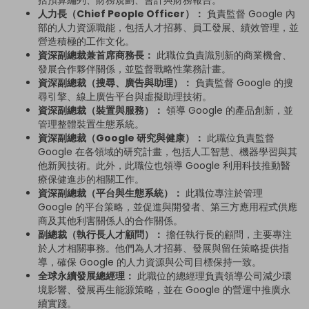
人力長（Chief People Officer）：
負責監督 Google 內
部的人力資源職能，包括人才招募、員工發展、績效管理，並
營造積極的工作文化。
資深副總裁兼首席商務長：
此職位負責識別新的商業機會、
發展合作夥伴關係，並監督戰略性業務計畫。
資深副總裁（搜尋、廣告與助理）：
負責監督 Google 的搜
尋引擎、線上廣告平台與虛擬助理技術。
資深副總裁（裝置與服務）：
領導 Google 的產品創新，並
管理整體裝置生態系統。
資深副總裁（Google 研究與健康）：
此職位負責監督
Google 在各領域的研究計畫，包括人工智慧、機器學習與其
他新興技術。此外，此職位也領導 Google 利用科技推動醫
療保健進步的相關工作。
資深副總裁（平台與生態系統）：
此職位專注於管理
Google 的平台策略，並促進與開發者、第三方應用程式供應
商及其他利害關係人的合作關係。
副總裁（執行長人才顧問）：
擔任執行長的顧問，主要專注
於人才相關事務。他們為人才招募、發展與留任策略提供指
導，確保 Google 的人力資源與公司目標保持一致。
全球永續發展總經理：
此職位的總經理負責領導公司減少環
境影響、發展再生能源策略，並在 Google 的營運中推廣永
續實踐。