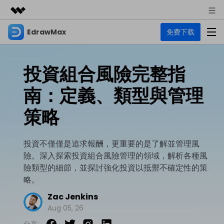
EdrawMax
免费下载
精選產品
AIGC 數位創意
商務
產品
實用工具
投資組合風險完整指
總覽
關於我們
EdrawMax
圖表
南：定義、類型與管理
解決方案
多合一圖表軟體
商業用途
新聞中心
策略
資源
流程圖
商店
資源範本
技術用途
EdrawMind
投資不僅僅是追求報酬，更重要的是了解並管理風
支援
險。深入探索投資組合風險管理的領域，解析各種風
心智圖與腦力激盪工具
UML
支援
EdrawMax 社區
險類型的細節，並探討強化投資以抵禦不確定性的策
教程
設計用途
商業
略。
EdrawMax 教程 >
EdrawMind 教程 >
文章内容
平面圖
Zac Jenkins
EdrawProj
各種商務圖表範例 >
其他用途
Aug 05, 26
支援中心
EdrawMax
EdrawMind
專業的甘特圖工具
熱門話題
Visio替代方案
支援中心 >
分享: