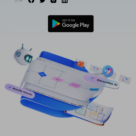
免費可編輯家族樹範例 >
登入
立即購買
所有圖表類型>>
搜索