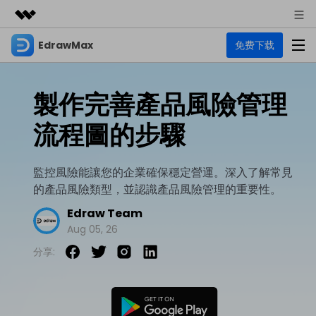
EdrawMax
免费下载
精選產品
AIGC 數位創意
商務
產品
實用工具
製作完善產品風險管理
總覽
關於我們
EdrawMax
圖表
流程圖的步驟
解決方案
多合一圖表軟體
商業用途
新聞中心
資源
監控風險能讓您的企業確保穩定營運。深入了解常見
流程圖
商店
的產品風險類型，並認識產品風險管理的重要性。
資源範本
技術用途
EdrawMind
支援
Edraw Team
心智圖與腦力激盪工具
UML
支援
EdrawMax 社區
Aug 05, 26
教程
設計用途
商業
分享:
EdrawMax 教程 >
EdrawMind 教程 >
文章内容
平面圖
EdrawProj
各種商務圖表範例 >
其他用途
支援中心
EdrawMax
EdrawMind
專業的甘特圖工具
熱門話題
Visio替代方案
支援中心 >