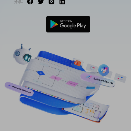
分享:
免費可編輯家族樹範例 >
登入
立即購買
所有圖表類型>>
搜索