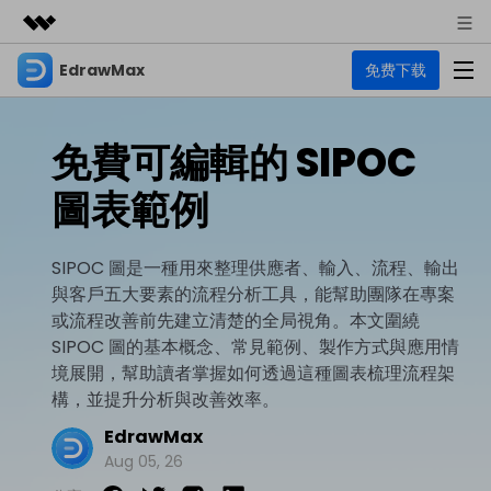
EdrawMax
免费下载
精選產品
AIGC 數位創意
商務
產品
實用工具
免費可編輯的 SIPOC
總覽
關於我們
EdrawMax
圖表
圖表範例
解決方案
多合一圖表軟體
商業用途
新聞中心
資源
SIPOC 圖是一種用來整理供應者、輸入、流程、輸出
流程圖
商店
與客戶五大要素的流程分析工具，能幫助團隊在專案
資源範本
技術用途
EdrawMind
支援
或流程改善前先建立清楚的全局視角。本文圍繞
心智圖與腦力激盪工具
UML
SIPOC 圖的基本概念、常見範例、製作方式與應用情
支援
EdrawMax 社區
境展開，幫助讀者掌握如何透過這種圖表梳理流程架
教程
設計用途
商業
構，並提升分析與改善效率。
EdrawMax 教程 >
EdrawMind 教程 >
文章内容
平面圖
EdrawMax
EdrawProj
各種商務圖表範例 >
其他用途
支援中心
Aug 05, 26
EdrawMax
EdrawMind
專業的甘特圖工具
熱門話題
Visio替代方案
支援中心 >