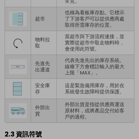
常見。
也稱為看板庫存點。它標示
超市
了下游客戶可以從供應商處
取得所需庫存的位置。
當超市與下游流程連接，並
物料拉
實際從超市中取走物料時，
取
會使用此符號。
代表先進先出的庫存系統。
先進先
線條下方會標註輸入的最大
出通道
上限「MAX」。
安全庫
這是緊急備用庫存，用於在
存
系統發生故障時提供保護。
外部出貨是指從供應商運送
外部出
原材料，或將產品交付給客
貨
戶的過程。
2.3 資訊符號