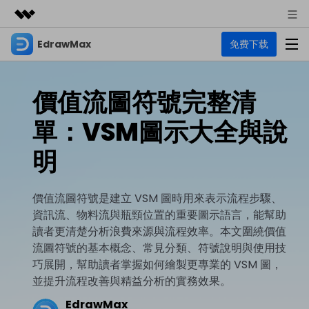
EdrawMax
免费下载
精選產品
AIGC 數位創意
商務
產品
實用工具
價值流圖符號完整清
總覽
關於我們
EdrawMax
圖表
單：VSM圖示大全與說
解決方案
多合一圖表軟體
商業用途
新聞中心
明
資源
流程圖
商店
資源範本
技術用途
EdrawMind
價值流圖符號是建立 VSM 圖時用來表示流程步驟、
支援
資訊流、物料流與瓶頸位置的重要圖示語言，能幫助
心智圖與腦力激盪工具
UML
支援
EdrawMax 社區
讀者更清楚分析浪費來源與流程效率。本文圍繞價值
教程
設計用途
商業
流圖符號的基本概念、常見分類、符號說明與使用技
EdrawMax 教程 >
EdrawMind 教程 >
文章内容
平面圖
巧展開，幫助讀者掌握如何繪製更專業的 VSM 圖，
EdrawProj
並提升流程改善與精益分析的實務效果。
各種商務圖表範例 >
其他用途
支援中心
EdrawMax
EdrawMind
專業的甘特圖工具
EdrawMax
熱門話題
Visio替代方案
支援中心 >