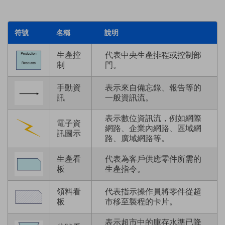
符號
名稱
說明
生產控
代表中央生產排程或控制部
制
門。
手動資
表示來自備忘錄、報告等的
訊
一般資訊流。
表示數位資訊流，例如網際
電子資
網路、企業內網路、區域網
訊圖示
路、廣域網路等。
生產看
代表為客戶供應零件所需的
板
生產指令。
領料看
代表指示操作員將零件從超
板
市移至製程的卡片。
表示超市中的庫存水準已降