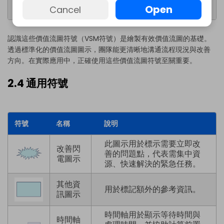
Open
訊
流動。
Cancel
認識這些價值流圖符號（VSM符號）是繪製有效價值流圖的基礎。
透過標準化的價值流圖圖示，團隊能更清晰地溝通流程現況與改善
方向。在實際應用中，正確使用這些價值流圖符號至關重要。
2.4 通用符號
符號
名稱
說明
此圖示用於標示需要立即改
改善閃
善的問題點，代表需集中資
電圖示
源、快速解決的緊急任務。
其他資
用於標記額外的參考資訊。
訊圖示
時間軸用於顯示等待時間與
時間軸