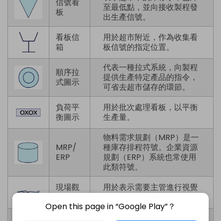
信號看
至最低點，並向接收製程發
板
出生產信號。
看板信
用於超市附近，作為收集看
箱
板信號的指定位置。
代表一種拉式系統，向製程
順序拉
提供生產特定產品的指令，
式圖示
可省去超市儲存的環節。
負荷平
用於批次處理看板，以平衡
衡圖示
生產量。
物料需求規劃（MRP）是一
MRP/
種庫存排程符號。企業資源
ERP
規劃（ERP）系統也常使用
此類符號。
現場觀
用於表示需要主管進行視覺
察
觀察的狀況。
Open this page in “Google Play”？
口頭資
表示口頭與個人之間的資訊