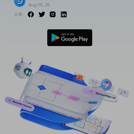
Aug 05, 26
免費可編輯家族樹範例 >
登入
立即購買
所有圖表類型>>
分享:
搜索