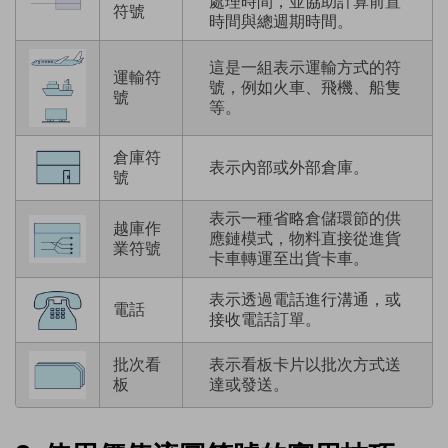
處理時間，並協助計算前置
符號
時間與總週期時間。
這是一組表示運輸方式的符
運輸符
號，例如火車、飛機、船隻
號
等。
倉庫符
表示內部或外部倉庫。
號
表示一種省略倉儲環節的供
越庫作
應鏈模式，物料直接從進貨
業符號
卡車轉運至出貨卡車。
表示透過電話進行溝通，或
電話
接收電話訂單。
批次看
表示看板卡片以批次方式送
板
達或發送。