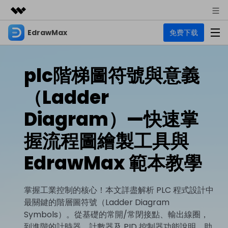
EdrawMax
免费下载
精選產品
AIGC 數位創意
商務
產品
實用工具
plc階梯圖符號與意義
總覽
關於我們
EdrawMax
圖表
（Ladder
解決方案
多合一圖表軟體
商業用途
新聞中心
Diagram）—快速掌
資源
流程圖
握流程圖繪製工具與
商店
資源範本
技術用途
EdrawMind
支援
EdrawMax 範本教學
心智圖與腦力激盪工具
UML
支援
EdrawMax 社區
教程
設計用途
商業
EdrawMax 教程 >
EdrawMind 教程 >
掌握工業控制的核心！本文詳盡解析 PLC 程式設計中
文章内容
平面圖
最關鍵的階層圖符號（Ladder Diagram
EdrawProj
各種商務圖表範例 >
其他用途
支援中心
Symbols）。從基礎的常開/常閉接點、輸出線圈，
EdrawMax
EdrawMind
專業的甘特圖工具
熱門話題
到進階的計時器、計數器及 PID 控制器功能說明，助
Visio替代方案
支援中心 >