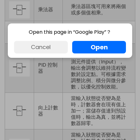
乘法器區塊可用來將兩個
乘法器
或多個值相乘。
除法區塊用於對兩個值進
Open this page in “Google Play”？
除法器
行相除運算。
Open
Cancel
PID 控制器用於調節流程
數值。流程變數由主要感
測元件提供（Input），
PID 控制
輸出會調整以維持流程變
器
數於設定點。可根據需求
調整比例、積分與微分參
數，以優化控制效能。
當輸入狀態從否變為是
時，計數器會在現有值上
向上計數
加一；當儲存值達到預設
器
值時，輸出為真，並將計
數器歸零。
當輸入狀態從否變為是