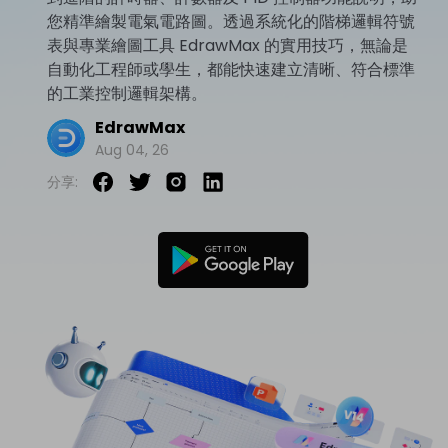
您精準繪製電氣電路圖。透過系統化的階梯邏輯符號
免費可編輯家族樹範例 >
登入
立即購買
表與專業繪圖工具 EdrawMax 的實用技巧，無論是
所有圖表類型>>
自動化工程師或學生，都能快速建立清晰、符合標準
的工業控制邏輯架構。
搜索
EdrawMax
Aug 04, 26
分享: