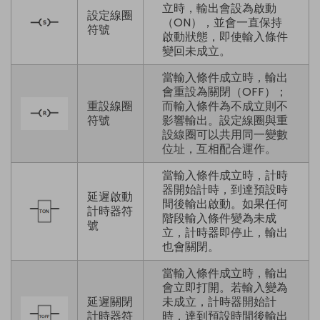
立時，輸出會設為啟動
設定線圈
（ON），並會一直保持
符號
啟動狀態，即使輸入條件
變回未成立。
當輸入條件成立時，輸出
會重設為關閉（OFF）；
重設線圈
而輸入條件為不成立則不
符號
影響輸出。設定線圈與重
設線圈可以共用同一變數
位址，互相配合運作。
當輸入條件成立時，計時
器開始計時，到達預設時
延遲啟動
間後輸出啟動。如果任何
計時器符
階段輸入條件變為未成
號
立，計時器即停止，輸出
也會關閉。
當輸入條件成立時，輸出
會立即打開。若輸入變為
延遲關閉
未成立，計時器開始計
計時器符
時，達到預設時間後輸出