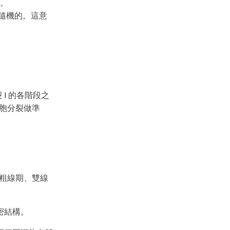
。
是隨機的。這意
 I 的各階段之
細胞分裂做準
、粗線期、雙線
密結構。