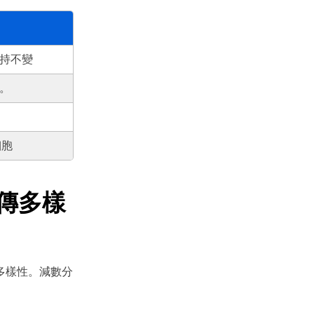
,000+ 個專用符號
具
(AI & Web)
持不變
免費綫上試用
。
細胞
傳多樣
多樣性。減數分