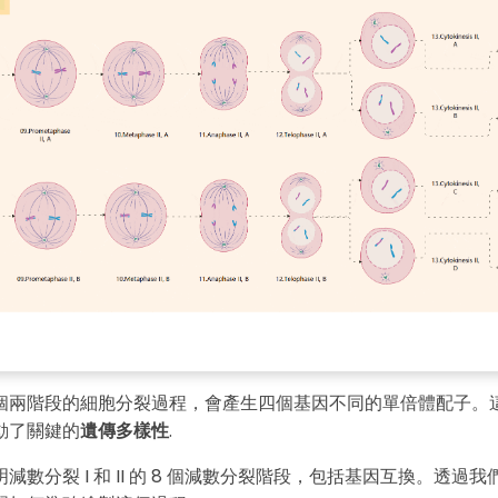
個兩階段的細胞分裂過程，會產生四個基因不同的單倍體配子。
動了關鍵的
遺傳多樣性
.
分裂 I 和 II 的 8 個
減數分裂階段
，包括基因互換。透過我