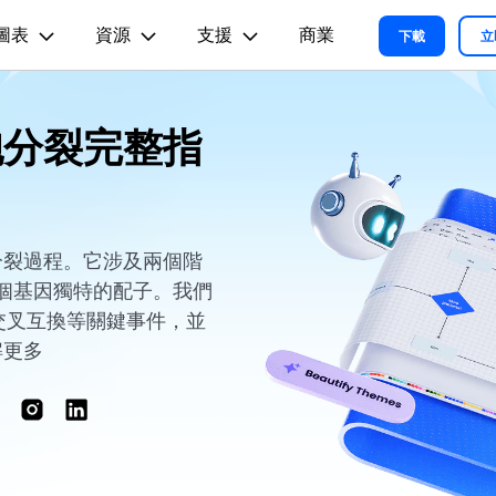
圖表
資源
支援
商業
精選產品
商務
關於我們
新聞中心
商店
支
下載
立
實用工
關於我們
術用途
設計用途
文章内容
胞分裂完整指
我們的故事
方案
教程
PDF 解決方案產品
圖表與圖像
影片創意
實用工
EdrawMind
各種商務圖表範例 >
L
平面圖
EdrawMax 教程 >
EdrawMind 教程 >
人才招募
ent
PDFelement
EdrawMind
Filmora
Recove
心智圖與腦力激盪工具
PDF 建立與編輯工具。
遺失檔案
各種工程製圖圖表範例 >
R圖
資訊圖
聯絡我們
EdrawMax
UniConverter
PDFelement Cloud
支援中心
各種系統架構圖表範例 >
雲端文件管理。
分裂過程。它涉及兩個階
路圖
卡片
支援中心 >
生四個基因獨特的配子。我們
各種關係圖譜圖表範例 >
ID
缐框
解交叉互換等關鍵事件，並
各種思緒整理範例 >
絡拓撲結構
時尚設計
解更多
更新日志
EdrawMax 更新日志 >
EdrawMind 更新日志 >
各種作圖資源 >
所有圖表類型>>
查看所有產品