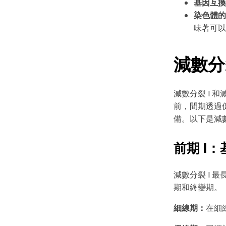
基因互換
染色體的
味著可以
減數分
減數分裂 I 
前，間期透過
備。以下是減數
前期 I
減數分裂 I 
期和終變期。
細線期：
在細