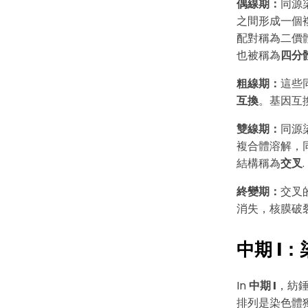
偶線期：
同源
之間形成一個
配對稱為二價
也被稱為
四分
粗線期：
這些
互換
。基因互
雙線期：
同源
複合體溶解，
結構稱為
交叉
.
終變期：
交叉
消失，核膜破
中期 I
In
中期 I
，紡
排列是染色體