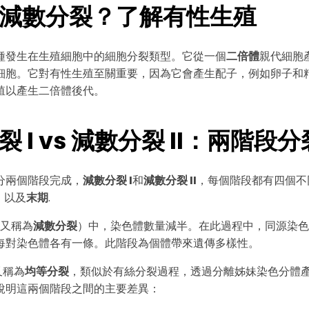
減數分裂？了解有性生殖
種發生在生殖細胞中的細胞分裂類型。它從一個
二倍體
親代細胞產
細胞。它對有性生殖至關重要，因為它會產生配子，例如卵子和
殖以產生二倍體後代。
 I vs 減數分裂 II：兩階段
分兩個階段完成，
減數分裂 I
和
減數分裂 II
，每個階段都有四個不
，以及
末期
.
Wondersh
（又稱為
減數分裂
）中，染色體數量減半。在此過程中，同源染色
每對染色體各有一條。此階段為個體帶來遺傳多樣性。
EdrawMax
又稱為
均等分裂
，類似於
有絲分裂過程
，透過分離姊妹染色分體產
支援超過 210 種圖表類型
說明這兩個階段之間的主要差異：
・ 操作簡單直覺，Visio 的最佳替代