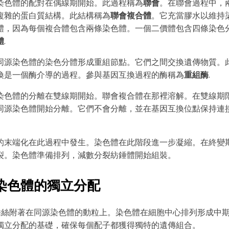
染色體的配對在偶線期開始。此過程稱為
聯會
。在聯會過程中，
複雜的蛋白質結構。此結構稱為
聯會複合體
。它充當膠水以維持
體，因為每個複合體包含兩條染色體。一個二價體包含四條染色
體
.
同源染色體的染色分體形成重組節點。它們之間交換遺傳物質。
換是一個酶介導的過程。參與基因互換過程的酶稱為
重組酶
.
染色體的分離在雙線期開始。聯會複合體在那裡溶解。在雙線期
同源染色體開始分離。它們不會分離，並在基因互換位點保持連接。
的末端化在此過程中發生。染色體在此階段進一步凝縮。在終變
裂。染色體準備排列，減數分裂紡錘體開始組裝。
：染色體的獨立分配
錘絲附著在同源染色體的動粒上。染色體在細胞中心排列形成中
獨立分配的基礎，確保每個配子都獲得獨特的遺傳組合。