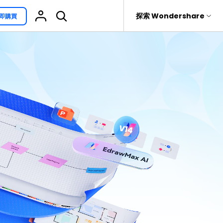
援
探索 Wondershare
即購買
具
關於 Wondershare
其他用途
熱門話題
具產品
實用工具
企業
EdrawProj
免費可編輯家族樹範例 >
Visio替代方案
rit
Recoverit
聯盟行銷
專業的甘特圖工具
救援。
免費可編輯的供應鏈圖範例 >
科學插圖
關於我們
精選9款Excel甘特圖範本 >
家系圖
新聞中心
文氏圖符號與集合符號 >
圖標
商店
10款實用的Excel WBS範本 >
報告
支援
10款實用Excel流程圖範本推薦 >