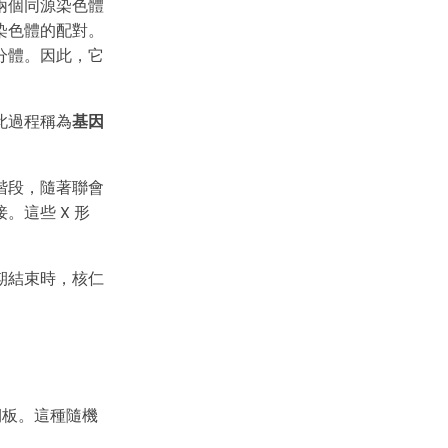
兩個同源染色體
染色體的配對。
分體。因此，它
此過程稱為
基因
階段，隨著聯會
這些 X 形
期結束時，核仁
期板。這種隨機