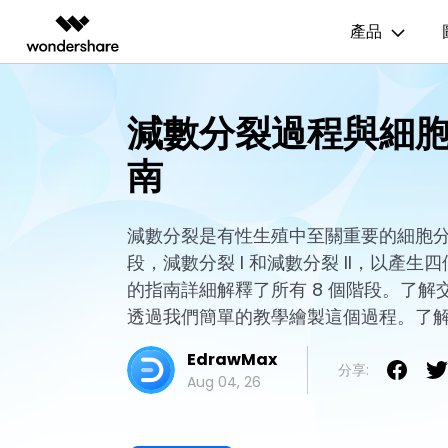
產品
AIGC 數位創意
總覽
解決方案
資源範本
商業用途
技
減數分裂過程與細
影片創意產品
圖表與圖像產品
PDF 解決
企業
EdrawMax
流程圖
UM
南
EdrawMax 社區
Filmora
EdrawMax
PDFelem
教育
多合一圖表軟體
完整的影片編輯工具。
輕鬆繪製圖表。
心智圖
E
合作夥伴
ToMoviee AI
EdrawMind
一站式 AI 創意工作室。
協作式心智圖工具。
減數分裂是有性生殖中至關重要的細胞
組織結構圖
電
EdrawMind 畫廊
聯盟行銷
段，減數分裂 I 和減數分裂 II，以產
UniConverter
時間軸
P&
高速媒體轉換工具。
的指南詳細解釋了所有 8 個階段。了
Media.io
甘特圖
網
透過我們簡單的教學繪製這個過程。了
AI 影片、圖片、音樂生成器。
SelfyzAI
EdrawMax
分享:
AI 驅動的創意工具。
Aug 04, 26