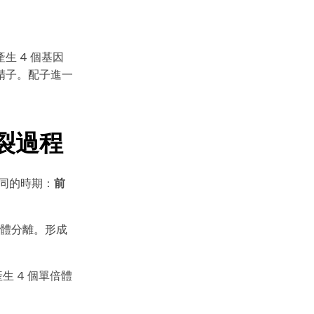
生 4 個基因
精子。配子進一
分裂過程
同的時期：
前
are
體分離。形成
生 4 個單倍體
的全方位平台。
方案