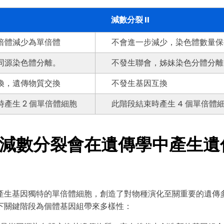
・ 提供 20,000+ 款免費範本 & 26
・ 內建 40 多種 AI 圖表生成器與工
減數分裂 II
・ 深度整合 Nano Banana Pro
倍體減少為單倍體
不會進一步減少，染色體數量保
免費下載
同源染色體分離。
不發生聯會，姊妹染色分體分離
換，遺傳物質交換
不發生基因互換
產生 2 個單倍體細胞
此階段結束時產生 4 個單倍體
減數分裂會在遺傳學中產生遺
產生基因獨特的單倍體細胞，創造了對物種演化至關重要的遺傳
下關鍵階段為個體基因組帶來多樣性：