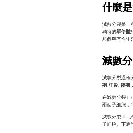
什麼是
減數分裂是一
獨特的
單倍體
步參與有性生
減數分裂
減數分裂過程
期
,
中期
,
後期
在減數分裂 I
兩個子細胞，
減數分裂 II，
子細胞。下表