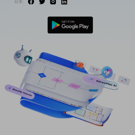
分享:
免費可編輯家族樹範例 >
登入
立即購買
所有圖表類型>>
搜索