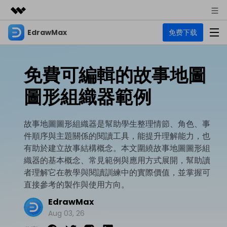
EdrawMax
免费下载
精選產品
AIGC 數位創意
商務
產品
實用工具
免費可編輯的故事地圖
總覽
關於我們
EdrawMax
圖表
圖形組織器範例
解決方案
多合一圖表軟體
商業用途
新聞中心
資源
故事地圖圖形組織器是幫助學生整理情節、角色、事
流程圖
商店
件順序與主題關係的閱讀工具，能提升理解能力，也
資源範本
技術用途
EdrawMind
支援
有助於建立故事結構概念。本文圍繞故事地圖圖形組
心智圖與腦力激盪工具
UML
織器的基本概念、常見範例與應用方式展開，幫助讀
支援
EdrawMax 社區
者理解它在教學與閱讀訓練中的實際價值，並掌握可
教程
設計用途
商業
直接參考的製作與使用方向。
EdrawMax 教程 >
EdrawMind 教程 >
文章内容
平面圖
EdrawMax
EdrawProj
各種商務圖表範例 >
其他用途
支援中心
Aug 03, 26
EdrawMax
EdrawMind
專業的甘特圖工具
熱門話題
Visio替代方案
支援中心 >