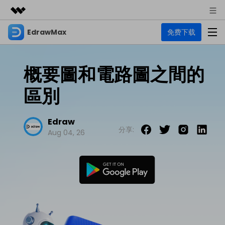
EdrawMax
免费下载
精選產品
AIGC 數位創意
商務
產品
實用工具
概要圖和電路圖之間的
總覽
關於我們
EdrawMax
圖表
區別
解決方案
多合一圖表軟體
商業用途
新聞中心
資源
Edraw
流程圖
分享:
Aug 04, 26
商店
資源範本
技術用途
EdrawMind
支援
心智圖與腦力激盪工具
UML
支援
EdrawMax 社區
教程
設計用途
商業
EdrawMax 教程 >
EdrawMind 教程 >
文章内容
平面圖
EdrawProj
各種商務圖表範例 >
其他用途
支援中心
EdrawMax
EdrawMind
專業的甘特圖工具
熱門話題
Visio替代方案
支援中心 >