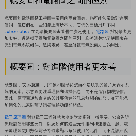
概要圖和電路圖之間的區別
概要圖和電路圖是工程圖中常用的兩種圖表。您可能常常聽到這兩
個詞，但它們在一些細節上有所不同。它們的目標用戶不同，
schematics
在高級概要圖查看器中廣泛使用，
電路圖
對初學者更
加友好。透過概要圖和電路圖之間的區別，您將清楚地了解圖表在
識別電氣系統組件、追蹤電路，甚至修復電氣設備方面的用途。
概要圖：對進階使用者更友善
概要圖，或
示意圖
，用抽象和圖形符號而不是現實的圖片來表示系
統的元素。示意圖更注重理解和傳播訊息，而不是進行物理操作。
因此，原理圖通常會省略與其要傳達的訊息無關的細節，並可能添
加簡化的元素以幫助讀者理解功能和關係。
電子原理圖
對於電子工程師就像食譜對於廚師一樣重要。它會告訴
您應該使用哪些元件，以及如何將這些元件排列和連接在一起。電
子原理圖使用數位電子符號來顯示每個使用的元件，而不是詳細說