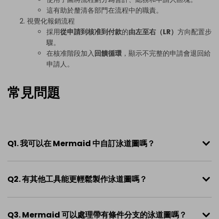
這有助於釐清各部門在流程中的職責。
視覺化報銷流程
採用
從申請到核准到付款
的
由左至右（LR）
方向配置步
驟。
在核准階段加入
回饋循環
，顯示不完整的申請會退回給
申請人。
常見問題
Q1. 我可以在 Mermaid 中自訂泳道圖嗎？
Q2. 有其他工具能更輕鬆製作泳道圖嗎？
Q3. Mermaid 可以處理帶有條件分支的泳道圖嗎？