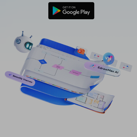
免費可編輯家族樹範例 >
登入
立即購買
所有圖表類型>>
搜索