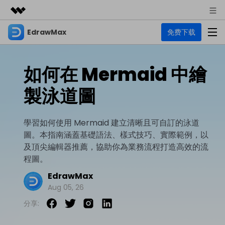
EdrawMax
免费下载
精選產品
AIGC 數位創意
商務
產品
實用工具
如何在 Mermaid 中繪
總覽
關於我們
EdrawMax
圖表
製泳道圖
解決方案
多合一圖表軟體
商業用途
新聞中心
資源
學習如何使用 Mermaid 建立清晰且可自訂的泳道
流程圖
商店
圖。本指南涵蓋基礎語法、樣式技巧、實際範例，以
資源範本
技術用途
EdrawMind
支援
及頂尖編輯器推薦，協助你為業務流程打造高效的流
心智圖與腦力激盪工具
UML
程圖。
支援
EdrawMax 社區
教程
設計用途
商業
EdrawMax
EdrawMax 教程 >
EdrawMind 教程 >
Aug 05, 26
文章内容
平面圖
EdrawProj
分享:
各種商務圖表範例 >
其他用途
支援中心
EdrawMax
EdrawMind
專業的甘特圖工具
熱門話題
Visio替代方案
支援中心 >