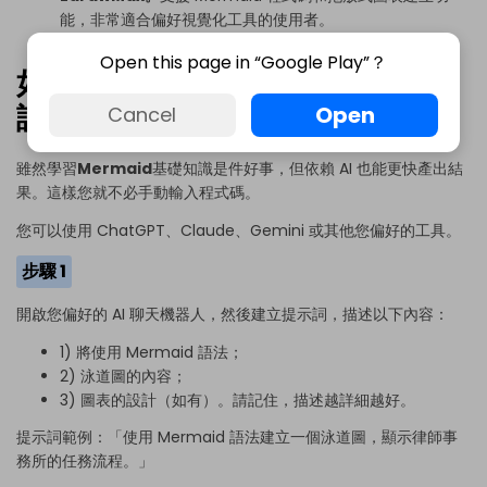
能，非常適合偏好視覺化工具的使用者。
Open this page in “Google Play”？
如何用 AI 生成 Mermaid 泳道圖
語法並修改
Open
Cancel
雖然學習
Mermaid
基礎知識是件好事，但依賴 AI 也能更快產出結
果。這樣您就不必手動輸入程式碼。
您可以使用 ChatGPT、Claude、Gemini 或其他您偏好的工具。
步驟 1
開啟您偏好的 AI 聊天機器人，然後建立提示詞，描述以下內容：
1) 將使用 Mermaid 語法；
2) 泳道圖的內容；
3) 圖表的設計（如有）。請記住，描述越詳細越好。
提示詞範例：「使用 Mermaid 語法建立一個泳道圖，顯示律師事
務所的任務流程。」