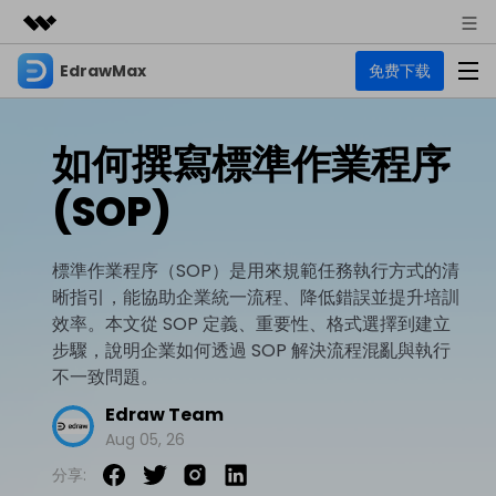
EdrawMax
免费下载
精選產品
AIGC 數位創意
商務
產品
實用工具
如何撰寫標準作業程序
總覽
關於我們
EdrawMax
圖表
(SOP)
解決方案
多合一圖表軟體
商業用途
新聞中心
資源
標準作業程序（SOP）是用來規範任務執行方式的清
流程圖
商店
晰指引，能協助企業統一流程、降低錯誤並提升培訓
資源範本
技術用途
EdrawMind
支援
效率。本文從 SOP 定義、重要性、格式選擇到建立
心智圖與腦力激盪工具
UML
步驟，說明企業如何透過 SOP 解決流程混亂與執行
支援
EdrawMax 社區
不一致問題。
教程
設計用途
商業
EdrawMax 教程 >
EdrawMind 教程 >
Edraw Team
文章内容
平面圖
Aug 05, 26
EdrawProj
各種商務圖表範例 >
其他用途
支援中心
EdrawMax
EdrawMind
分享:
專業的甘特圖工具
熱門話題
Visio替代方案
支援中心 >