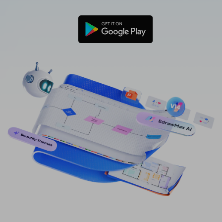
免費可編輯家族樹範例 >
登入
立即購買
所有圖表類型>>
搜索