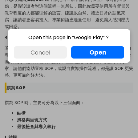
點，是假設讀者對這個流程一無所知，因此你需要使用所有背景與
教育程度的人都能理解的語言。建議以自然、接近日常的語氣來
寫，讓讀者更容易投入。專業術語應適量使用，避免讓人感到壓力
或困惑。
Open this page in “Google Play”？
4. 尋求專業知識與建議：
若想寫出真正高品質的 SOP，你本身必須具備，或能取得該領域的
Open
Cancel
專業知識。若在缺乏專業基礎下撰寫 SOP，可能會傳遞錯誤資訊給
團隊成員，進而影響成果品質，甚至危及人員安全。訪談不同專
家、請他們協助審核 SOP，或親自實際操作流程，都是讓 SOP 更完
整、更可靠的好方法。
撰寫 SOP
撰寫 SOP 時，主要可分為以下三個面向：
結構
風格與呈現方式
最後檢查與導入執行
1. 結構