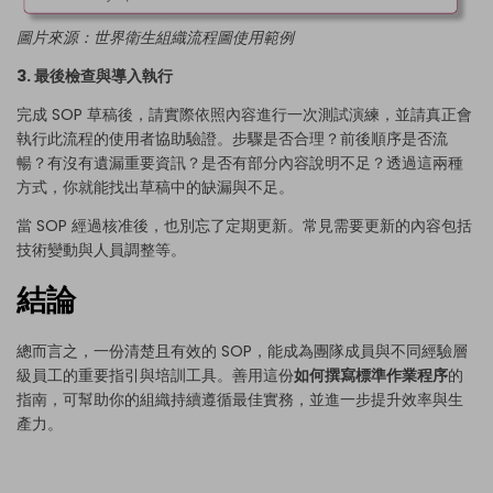
圖片來源：
世界衛生組織流程圖使用範例
3. 最後檢查與導入執行
完成 SOP 草稿後，請實際依照內容進行一次測試演練，並請真正會
執行此流程的使用者協助驗證。步驟是否合理？前後順序是否流
暢？有沒有遺漏重要資訊？是否有部分內容說明不足？透過這兩種
方式，你就能找出草稿中的缺漏與不足。
當 SOP 經過核准後，也別忘了定期更新。常見需要更新的內容包括
技術變動與人員調整等。
結論
總而言之，一份清楚且有效的 SOP，能成為團隊成員與不同經驗層
級員工的重要指引與培訓工具。善用這份
如何撰寫標準作業程序
的
指南，可幫助你的組織持續遵循最佳實務，並進一步提升效率與生
產力。