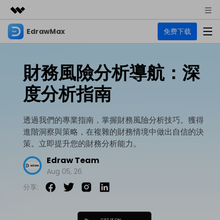
EdrawMax
免费下载
精選產品
AIGC 數位創意
商務
產品
實用工具
財務風險分析導航：深
總覽
關於我們
EdrawMax
圖表
度分析指南
解決方案
多合一圖表軟體
商業用途
新聞中心
資源
透過我們的專業指南，掌握財務風險分析技巧。獲得
流程圖
商店
進階洞察與策略，在複雜的財務情境中做出自信的決
資源範本
技術用途
EdrawMind
支援
策。立即提升您的財務分析能力。
心智圖與腦力激盪工具
UML
支援
EdrawMax 社區
Edraw Team
教程
設計用途
商業
Aug 05, 26
EdrawMax 教程 >
EdrawMind 教程 >
文章内容
平面圖
分享:
EdrawProj
各種商務圖表範例 >
其他用途
支援中心
EdrawMax
EdrawMind
專業的甘特圖工具
熱門話題
Visio替代方案
支援中心 >