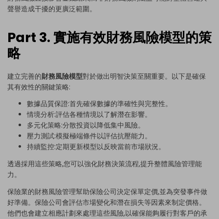
聲譽造成干擾的更廣泛範圍。
Part 3. 實施有效財務風險模型的策
略
建立完善的
財務風險模型
對於做出明智決策至關重要。以下是確保
其有效性的關鍵策略:
數據品質保證:首先確保數據的準確性與完整性。
情境分析:評估各種情境以了解潛在影響。
多元化策略:分散投資以降低集中風險。
壓力測試:模擬極端條件以評估抗壓能力。
持續監控:定期更新模型以反映當前市場狀況。
透過採用這些策略,您可以強化財務決策流程,提升整體風險管理能
力。
保險業的財務風險管理幫助保險公司決定保單定價,並為突發事件做
好準備。保險公司會評估市場變化和潛在損失等因素來制定價格。
他們也會建立相應計劃來處理這些風險,以確保能夠履行對客戶的承