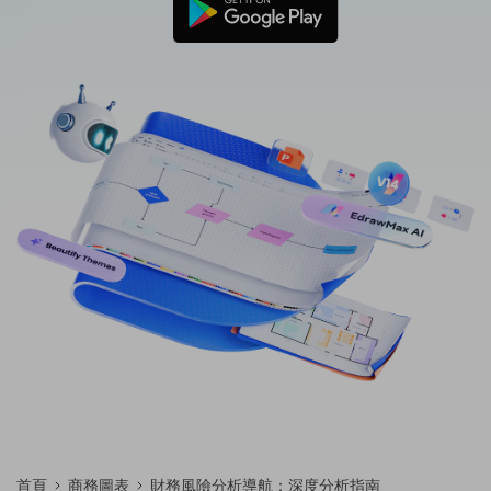
免費可編輯家族樹範例 >
登入
立即購買
所有圖表類型>>
搜索
首頁
商務圖表
財務風險分析導航：深度分析指南