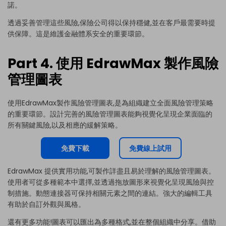
諾。
透過妥善管理這些風險,保險公司得以保持穩健,並在客戶最需要時提
供保障。這是維護金融體系安全的重要環節。
Part 4. 使用 EdrawMax 製作風險
管理圖表
使用
EdrawMax
製作風險管理圖表,是為組織建立全面風險管理策略
的重要環節。設計完善的風險管理圖表能夠視覺化呈現企業面臨的
所有關鍵風險,以及相應的緩解策略。
免費下載
免費線上試用
EdrawMax 提供實用功能,可製作詳盡且易於理解的風險管理圖表。
使用者可從多種範本中選擇,並透過拖放圖形來視覺化呈現風險與控
制措施。動態連接器可保持相關元素之間的連結。強大的編輯工具
有助於自訂外觀與風格。
還有更多功能!圖表可以匯出為多種格式,並在整個組織中分享。借助