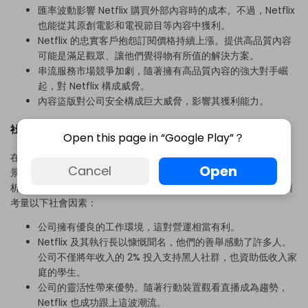
匯率波動影響 Netflix 購買外部內容時的成本。不過，Netflix
也能從其原創電影和電視節目等內容中獲利。
Netflix 的忠實客戶抱怨訂閱價格持續上漲。提供高品質內容
可能是滿足觀眾、讓他們覺得物有所值的解決方案。
串流服務市場競爭加劇，隨著擁有高品質內容的強大對手崛
起，對 Netflix 構成威脅。
內容盜版對公司安全構成巨大威脅，影響其獲利能力。
社會因素：
Open this page in “Google Play”？
在 Netflix PESTEL 分析中，社會因素決定了潛在市場的社會文化背
Open
Cancel
景。透過仔細研究文化趨勢、人口統計、社會規範、習俗和人口分
析等，可以了解消費者的偏好與需求。Netflix 若想持續成長，必須
考量以下社會因素：
公司擁有優良的工作環境，這對營運相當有利。
Netflix 及其執行長以慷慨聞名，他們的善舉感動了許多人。
公司不僅將年收入的 2% 投入支持黑人社群，也資助低收入家
庭的學生。
公司的靈活性帶來優勢。隨著行動裝置觀看直播成為趨勢，
Netflix 也成功跟上這波潮流。