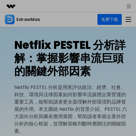
EdrawMax
免费下载
精選產品
AIGC 數位創意
商務
產品
實用工具
Netflix PESTEL 分析詳
總覽
關於我們
EdrawMax
圖表
解：掌握影響串流巨頭
解決方案
多合一圖表軟體
商業用途
新聞中心
的關鍵外部因素
資源
流程圖
商店
資源範本
技術用途
EdrawMind
Netflix PESTEL 分析是用來評估政治、經濟、社會、
支援
科技、環境與法律因素如何影響串流媒體企業營運的
心智圖與腦力激盪工具
UML
支援
EdrawMax 社區
重要工具，能幫助讀者更全面理解外部環境對品牌發
教程
設計用途
商業
展的作用。本文圍繞 Netflix 的背景介紹、PESTEL 六
EdrawMax 教程 >
EdrawMind 教程 >
文章内容
平面圖
大面向分析與圖表應用展開，幫助讀者掌握企業外部
EdrawProj
分析的核心框架，並理解策略判斷時應關注的關鍵因
各種商務圖表範例 >
其他用途
支援中心
EdrawMax
EdrawMind
素。
專業的甘特圖工具
熱門話題
Visio替代方案
支援中心 >