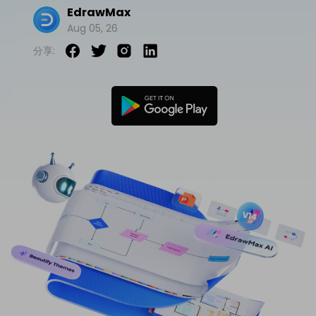
EdrawMax
免費可編輯家族樹範例 >
登入
立即購買
Aug 05, 26
所有圖表類型>>
分享:
搜索