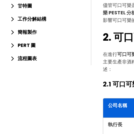
儘管可口可樂
甘特圖
樂 PESTEL 分
工作分解結構
影響可口可樂
簡報製作
2. 
PERT 圖
在進行
可口可樂
流程圖表
主要生產非酒
述：
2.1 可口
公司名稱
執行長