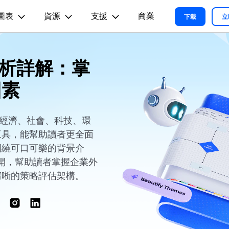
圖表
資源
支援
商業
精選產品
商務
關於我們
新聞中心
商店
支
下載
立
實用工
關於我們
術用途
設計用途
文章内容
 分析詳解：掌
我們的故事
方案
教程
PDF 解決方案產品
圖表與圖像
影片創意
實用工
EdrawMind
各種商務圖表範例 >
L
平面圖
EdrawMax 教程 >
EdrawMind 教程 >
人才招募
因素
ent
PDFelement
EdrawMind
Filmora
Recove
心智圖與腦力激盪工具
PDF 建立與編輯工具。
遺失檔案
各種工程製圖圖表範例 >
R圖
資訊圖
聯絡我們
EdrawMax
UniConverter
PDFelement Cloud
支援中心
各種系統架構圖表範例 >
雲端文件管理。
治、經濟、社會、科技、環
路圖
卡片
支援中心 >
工具，能幫助讀者更全面
各種關係圖譜圖表範例 >
ID
缐框
圍繞可口可樂的背景介
各種思緒整理範例 >
絡拓撲結構
時尚設計
展開，幫助讀者掌握企業外
更新日志
清晰的策略評估架構。
EdrawMax 更新日志 >
EdrawMind 更新日志 >
各種作圖資源 >
所有圖表類型>>
查看所有產品