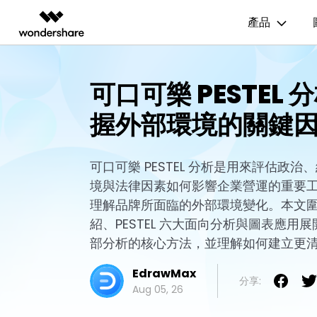
產品
AIGC 數位創意
總覽
解決方案
資源範本
商業用途
技
可口可樂 PESTEL
影片創意產品
圖表與圖像產品
PDF 解決
企業
EdrawMax
流程圖
UM
握外部環境的關鍵
EdrawMax 社區
Filmora
EdrawMax
PDFelem
教育
多合一圖表軟體
完整的影片編輯工具。
輕鬆繪製圖表。
心智圖
E
合作夥伴
ToMoviee AI
EdrawMind
一站式 AI 創意工作室。
協作式心智圖工具。
可口可樂 PESTEL 分析是用來評估政
組織結構圖
電
EdrawMind 畫廊
聯盟行銷
境與法律因素如何影響企業營運的重要
UniConverter
時間軸
P&
高速媒體轉換工具。
理解品牌所面臨的外部環境變化。本文
Media.io
甘特圖
網
紹、PESTEL 六大面向分析與圖表應用
AI 影片、圖片、音樂生成器。
部分析的核心方法，並理解如何建立更
SelfyzAI
AI 驅動的創意工具。
EdrawMax
分享:
Aug 05, 26