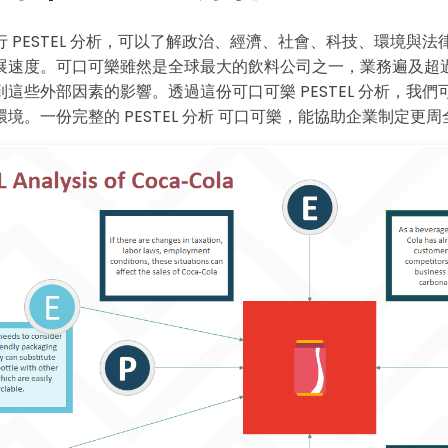
・ 提供 20,000+ 款免費範本 & 26
・ 內建 40 多種 AI 圖表生成器與工
 PESTEL 分析，可以了解政治、經濟、社會、科技、環境與法
・ 深度整合 Nano Banana Pro
展速度。可口可樂雖然是全球最大的飲料公司之一，業務遍及超過 
這些外部因素的影響。透過這份可口可樂 PESTEL 分析，我們
免費下載
境。一份完整的 PESTEL 分析 可口可樂，能協助企業制定更