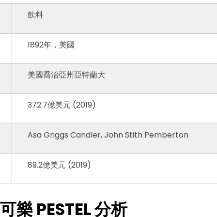
飲料
1892年，美國
美國喬治亞州亞特蘭大
372.7億美元 (2019)
Asa Griggs Candler, John Stith Pemberton
Wondersh
89.2億美元 (2019)
EdrawMax
支援超過 210 種圖表類型
口可樂 PESTEL 分析
・ 操作簡單直覺，Visio 的最佳替代