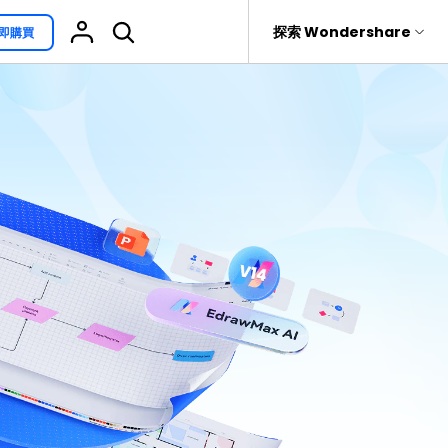
援
探索 Wondershare
即購買
具
關於 Wondershare
其他用途
熱門話題
具產品
實用工具
企業
EdrawProj
免費可編輯家族樹範例 >
Visio替代方案
rit
Recoverit
聯盟行銷
專業的甘特圖工具
救援。
免費可編輯的供應鏈圖範例 >
科學插圖
關於我們
精選9款Excel甘特圖範本 >
家系圖
新聞中心
文氏圖符號與集合符號 >
圖標
商店
10款實用的Excel WBS範本 >
報告
支援
10款實用Excel流程圖範本推薦 >