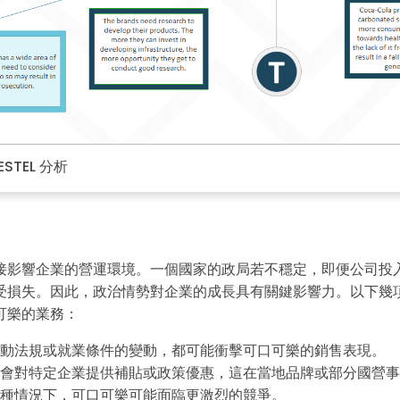
STEL 分析
接影響企業的營運環境。一個國家的政局若不穩定，即便公司投
受損失。因此，政治情勢對企業的成長具有關鍵影響力。以下幾
可樂的業務：
點擊下載並使用此範本。
此
eddx
檔案需使用 EdrawMax 開啟。
動法規或就業條件的變動，都可能衝擊可口可樂的銷售表現。
若你尚未安裝 EdrawMax，可從下方
免費下載
EdrawMax
。
會對特定企業提供補貼或政策優惠，這在當地品牌或部分國營事
你也可以從下方
免費試用
EdrawMax Online
。
種情況下，可口可樂可能面臨更激烈的競爭。