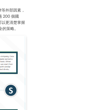
,000+ 個專用符號
具
律等外部因素，
(AI & Web)
200 個國
可以更清楚掌握
免費綫上試用
周全的策略。