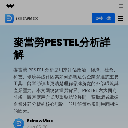
EdrawMax
免费下载
精選產品
AIGC 數位創意
商務
產品
實用工具
麥當勞PESTEL分析詳
總覽
關於我們
EdrawMax
圖表
解
解決方案
多合一圖表軟體
商業用途
新聞中心
資源
麥當勞 PESTEL 分析是用來評估政治、經濟、社會、
流程圖
商店
科技、環境與法律因素如何影響速食企業營運的重要
資源範本
技術用途
EdrawMind
支援
工具，能幫助讀者更清楚理解品牌所處的外部環境與
心智圖與腦力激盪工具
UML
產業壓力。本文圍繞麥當勞背景、PESTEL 六大面向
支援
EdrawMax 社區
分析、圖表應用方式與重點結論展開，幫助讀者掌握
教程
設計用途
商業
企業外部分析的核心思路，並理解策略規劃時應關注
EdrawMax 教程 >
EdrawMind 教程 >
文章内容
平面圖
的因素。
EdrawProj
各種商務圖表範例 >
其他用途
支援中心
EdrawMax
EdrawMind
EdrawMax
專業的甘特圖工具
熱門話題
Aug 05, 26
Visio替代方案
支援中心 >