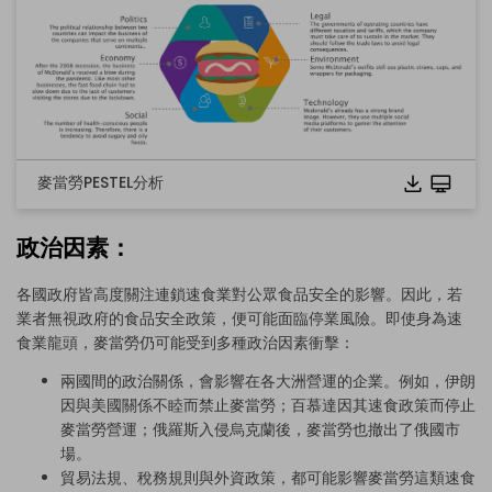
麥當勞PESTEL分析
點擊下載並使用此範本。
政治因素：
此
.eddx
檔案需使用 EdrawMax 開啟。
若你尚未安裝 EdrawMax，可從下方
免費下載
EdrawMax
。
各國政府皆高度關注連鎖速食業對公眾食品安全的影響。因此，若
你也可以從下方
免費試用
EdrawMax 線上版
。
業者無視政府的食品安全政策，便可能面臨停業風險。即使身為速
食業龍頭，麥當勞仍可能受到多種政治因素衝擊：
兩國間的政治關係，會影響在各大洲營運的企業。例如，伊朗
因與美國關係不睦而禁止麥當勞；百慕達因其速食政策而停止
麥當勞營運；俄羅斯入侵烏克蘭後，麥當勞也撤出了俄國市
場。
貿易法規、稅務規則與外資政策，都可能影響麥當勞這類速食