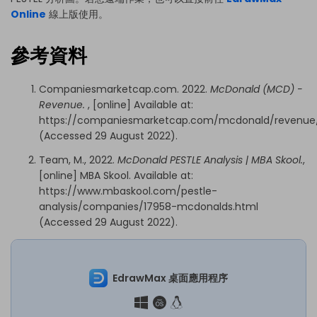
Online
線上版使用。
參考資料
Companiesmarketcap.com. 2022.
McDonald (MCD) -
Revenue.
, [online] Available at:
https://companiesmarketcap.com/mcdonald/revenue
(Accessed 29 August 2022).
Team, M., 2022.
McDonald PESTLE Analysis | MBA Skool.
,
[online] MBA Skool. Available at:
https://www.mbaskool.com/pestle-
analysis/companies/17958-mcdonalds.html
(Accessed 29 August 2022).
EdrawMax 桌面應用程序