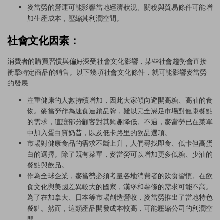
麥當勞的營運可能影響當地經濟狀況。關稅與貿易條件可能增
加生產成本，壓縮其利潤空間。
社會文化因素：
消費者的購買習慣與偏好深受社會文化影響，某些社會趨勢會直接
衝擊特定商品的銷售。以下幾項社會文化條件，就可能影響麥當勞
的發展——
注重健康的人數持續增加，因此大家傾向避開高糖、高油的食
物。麥當勞作為速食連鎖品牌，難以完全滿足市場對健康餐點
的需求，這讓部分顧客對其興趣降低。不過，麥當勞已在菜單
中加入蛋白質奶昔，以及低卡路里的飲品選項。
市場對健康食品的需求不斷上升，人們尋找即食、低卡但高蛋
白的選擇。除了既有菜單，麥當勞可以增加更多低糖、少油的
餐點與飲品。
作為全球企業，麥當勞必須考量各地消費者的飲食習慣。在飲
食文化與美國差異較大的國家，漢堡和薯條的需求可能不高。
為了在加拿大、日本等市場創造營收，麥當勞推出了當地特色
餐點。然而，這類產品開發成本較高，可能壓縮公司的利潤空
間。