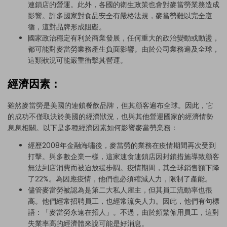
連鎖店的營運。此外，各國的衛生政策也會對麥當勞業務造成
影響。許多國家對食品安全有嚴格法規，麥當勞難以完全遵
循，這對品牌形成阻礙。
國家政治穩定有利於商業發展，任何重大的政治變動或動盪，
都可能對麥當勞業務產生負面影響。由於公司業務遍及全球，
這類狀況可能嚴重衝擊其營運。
經濟因素：
雖然麥當勞是美國的連鎖餐飲品牌，但其顧客遍布全球。因此，它
的成功不僅取決於美國的經濟狀況，也與其他營運國家的經濟情勢
息息相關。以下是多種經濟因素如何影響麥當勞業務：
經歷2008年金融海嘯後，麥當勞的業務在疫情期間再次受到
打擊。與多數企業一樣，這家速食連鎖店因封鎖措施導致顧客
無法到店消費而被迫放緩步調。疫情期間，其全球銷售額下降
了22%。為因應疫情，他們也必須縮減人力，限制了產能。
儘管麥當勞被認為是第二大私人雇主，但其員工流動率也很
高。他們經常招聘員工，也經常流失人力。因此，他們有句標
語：「麥當勞永遠在招人」。不過，由於頻繁僱用員工，這對
失業率高的經濟體來說可能是好消息。