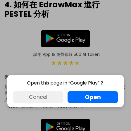
4. 如何在 EdrawMax 進行
PESTEL 分析
試用 App & 免費領取 500 AI Token
步驟 1：準備工作
Open this page in “Google Play”？
如果你使用 EdrawMax 離線版，請在電腦上開啟軟體。如果想存取
雲端檔案，請前往
EdrawMax Online
並用註冊的電子郵件登
Open
Cancel
入。若是第一次使用，可以用個人或公司信箱註冊帳號。接著，在
「
行銷
」圖表類別下，點選「
PEST 分析
」。