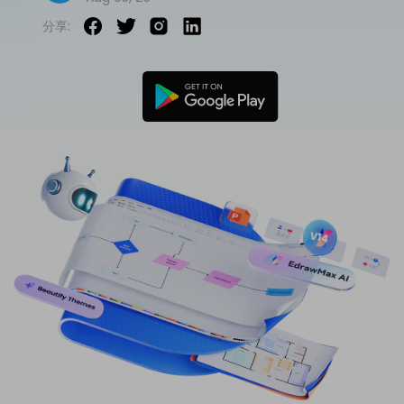
免費可編輯家族樹範例 >
分享:
登入
立即購買
所有圖表類型>>
搜索