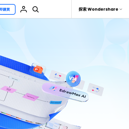
援
探索 Wondershare
即購買
具
關於 Wondershare
其他用途
熱門話題
具產品
實用工具
企業
EdrawProj
免費可編輯家族樹範例 >
Visio替代方案
rit
Recoverit
聯盟行銷
專業的甘特圖工具
救援。
免費可編輯的供應鏈圖範例 >
科學插圖
關於我們
精選9款Excel甘特圖範本 >
家系圖
新聞中心
文氏圖符號與集合符號 >
圖標
商店
10款實用的Excel WBS範本 >
報告
支援
10款實用Excel流程圖範本推薦 >