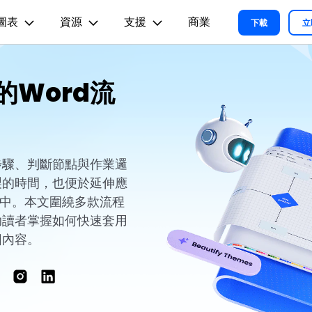
圖表
資源
支援
商業
精選產品
商務
關於我們
新聞中心
商店
支
下載
立
實用工
關於我們
術用途
設計用途
文章内容
的Word流
我們的故事
方案
教程
PDF 解決方案產品
圖表與圖像
影片創意
實用工
EdrawMind
各種商務圖表範例 >
L
平面圖
EdrawMax 教程 >
EdrawMind 教程 >
人才招募
ent
PDFelement
EdrawMind
Filmora
Recove
心智圖與腦力激盪工具
PDF 建立與編輯工具。
遺失檔案
各種工程製圖圖表範例 >
R圖
資訊圖
聯絡我們
EdrawMax
UniConverter
PDFelement Cloud
支援中心
各種系統架構圖表範例 >
雲端文件管理。
步驟、判斷節點與作業邏
路圖
卡片
支援中心 >
製的時間，也便於延伸應
各種關係圖譜圖表範例 >
ID
缐框
l 文件中。本文圍繞多款流程
各種思緒整理範例 >
絡拓撲結構
時尚設計
助讀者掌握如何快速套用
更新日志
圖內容。
EdrawMax 更新日志 >
EdrawMind 更新日志 >
各種作圖資源 >
所有圖表類型>>
查看所有產品