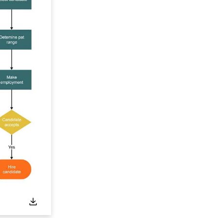
,000+ 個專用符號
具
(AI & Web)
免費綫上試用