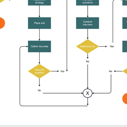
・ 提供 20,000+ 款免費範本 & 26
・ 內建 40 多種 AI 圖表生成器與工
・ 深度整合 Nano Banana Pro
免費下載