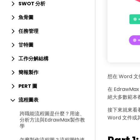
SWOT 分析
魚骨圖
任務管理
甘特圖
工作分解結構
簡報製作
想在 Word
PERT 圖
在 Edraw
絕大多數範本
流程圖表
接下來就來看
跨職能流程圖是什麼？用途、
Word 文件
分析方法與EdrawMax製作教
學
怎麽製作流程圖？流程圖快速