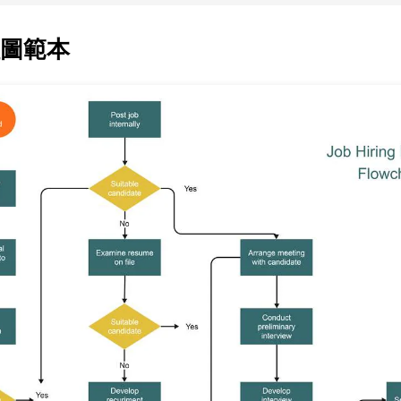
圖範本
Wondersh
EdrawMax
支援超過 210 種圖表類型
・ 操作簡單直覺，Visio 的最佳替代