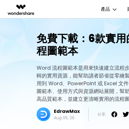
產品
AIGC 數位創意
總覽
解決方案
資源範本
商業用途
技
免費下載：6款實用
影片創意產品
圖表與圖像產品
PDF 解決
企業
EdrawMax
流程圖
UM
程圖範本
EdrawMax 社區
Filmora
EdrawMax
PDFelem
教育
多合一圖表軟體
完整的影片編輯工具。
輕鬆繪製圖表。
心智圖
E
合作夥伴
ToMoviee AI
EdrawMind
一站式 AI 創意工作室。
協作式心智圖工具。
Word 流程圖範本是用來快速建立流程
組織結構圖
電
EdrawMind 畫廊
聯盟行銷
輯的實用資源，能幫助讀者節省從零繪
UniConverter
時間軸
P&
高速媒體轉換工具。
用到 Word、PowerPoint 或 Exce
Media.io
甘特圖
網
圖範本、使用方式與資源網站展開，幫
AI 影片、圖片、音樂生成器。
高品質範本，並建立更清晰實用的流程
SelfyzAI
AI 驅動的創意工具。
EdrawMax
分享:
Aug 05, 26