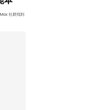
圖範本
wMax 社群
找到