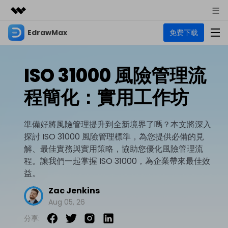
EdrawMax
免费下载
精選產品
AIGC 數位創意
商務
產品
實用工具
ISO 31000 風險管理流
總覽
關於我們
EdrawMax
圖表
程簡化：實用工作坊
解決方案
多合一圖表軟體
商業用途
新聞中心
資源
準備好將風險管理提升到全新境界了嗎？本文將深入
流程圖
商店
探討 ISO 31000 風險管理標準，為您提供必備的見
資源範本
技術用途
EdrawMind
支援
解、最佳實務與實用策略，協助您優化風險管理流
心智圖與腦力激盪工具
UML
程。讓我們一起掌握 ISO 31000，為企業帶來最佳效
支援
EdrawMax 社區
益。
教程
設計用途
商業
EdrawMax 教程 >
EdrawMind 教程 >
Zac Jenkins
文章内容
平面圖
Aug 05, 26
EdrawProj
各種商務圖表範例 >
其他用途
支援中心
EdrawMax
EdrawMind
分享:
專業的甘特圖工具
熱門話題
Visio替代方案
支援中心 >