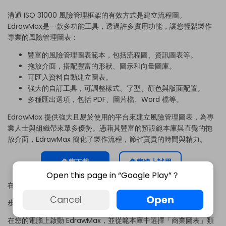
溝通 ISO 31000 風險管理框架的有效方式是建立流程圖。
EdrawMax
是一款多功能工具，透過許多實用功能，讓您輕鬆製作
專業的風險管理圖表：
豐富的風險管理圖表範本，包括流程圖、資訊圖表等。
拖放介面，搭配豐富的形狀、圖示和向量圖庫。
可匯入資料自動建立圖表。
強大的自訂工具，可調整樣式、字型、顏色與版面配置。
多種匯出選項，包括 PDF、圖片檔、Word 檔等。
EdrawMax 提供強大且易於使用的平台來
建立風險管理圖表
，為專
業人士與組織帶來眾多優勢。憑藉其豐富的預設範本庫與直覺的拖
放介面，EdrawMax 簡化了製作流程，節省寶貴的時間與精力。
免費下載
免費線上試用
Open this page in “Google Play”？
在 EdrawMax 中製作 ISO 31000 風險管理圖表的主要步驟為：
Open
Cancel
步驟 1：
在您的電腦上啟動 EdrawMax，並從範本庫中選擇「商業圖表」類