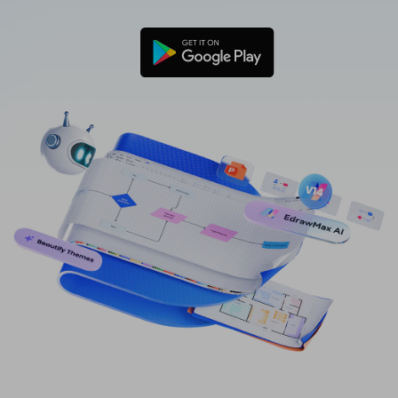
免費可編輯家族樹範例 >
登入
立即購買
所有圖表類型>>
搜索