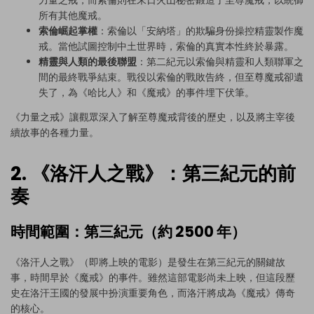
所有其他魔戒。
索倫崛起掌權
：索倫以「安納塔」的欺騙身份操控精靈製作魔
戒。當他試圖控制中土世界時，索倫的真實本性終於暴露。
精靈與人類的最後聯盟
：第二紀元以索倫與精靈和人類聯軍之
間的最終戰爭結束。戰役以索倫的戰敗告終，但至尊魔戒卻遺
失了，為《哈比人》和《魔戒》的事件埋下伏筆。
《力量之戒》讓觀眾深入了解至尊魔戒背後的歷史，以及將主宰後
續故事的各種力量。
2. 《洛汗人之戰》：第三紀元的前
奏
時間範圍：第三紀元（約 2500 年）
《洛汗人之戰》（即將上映的電影）是發生在第三紀元的關鍵故
事，時間早於《魔戒》的事件。雖然這部電影尚未上映，但這段歷
史在洛汗王國的發展中扮演重要角色，而洛汗將成為《魔戒》傳奇
的核心。