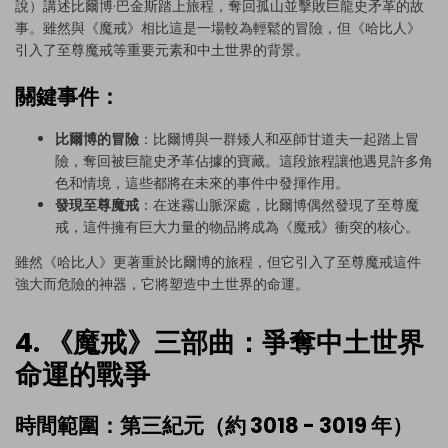
說）講述比爾博·巴金斯踏上旅程，奪回孤山並擊敗巨龍史矛革的故
事。雖然與《魔戒》相比這是一場較為輕鬆的冒險，但《哈比人》
引入了至尊魔戒等重要元素和中土世界的背景。
關鍵事件：
比爾博的冒險
：比爾博與一群矮人和巫師甘道夫一起踏上冒
險，奪回被巨龍史矛革佔據的寶藏。這段旅程讓他遇見許多角
色和情境，這些都將在未來的事件中發揮作用。
發現至尊魔戒
：在迷霧山脈深處，比爾博偶然發現了至尊魔
戒，這件擁有巨大力量的物品將成為《魔戒》衝突的核心。
雖然《哈比人》更著重於比爾博的旅程，但它引入了至尊魔戒這件
強大而危險的神器，它將塑造中土世界的命運。
4. 《魔戒》三部曲：爭奪中土世界
命運的戰爭
時間範圍：第三紀元（約 3018 - 3019 年）