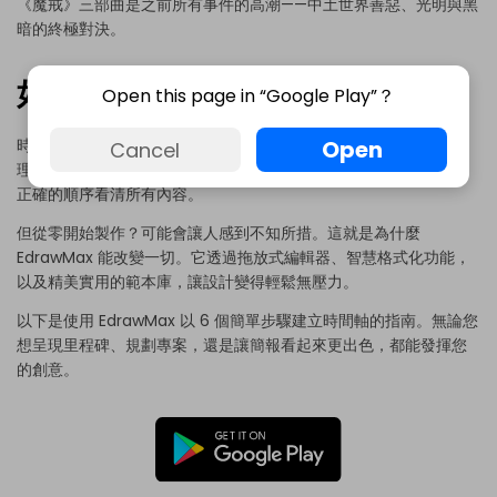
《魔戒》三部曲是之前所有事件的高潮——中土世界善惡、光明與黑
暗的終極對決。
如何輕鬆免費製作時間軸？
Open this page in “Google Play”？
Open
時間軸是將雜亂資訊轉化為整齊視覺化呈現的絕佳方式。無論是整
Cancel
理事件、建立商業計畫，還是總結電影細節，時間軸都能幫助您以
正確的順序看清所有內容。
但從零開始製作？可能會讓人感到不知所措。這就是為什麼
EdrawMax 能改變一切。它透過拖放式編輯器、智慧格式化功能，
以及精美實用的範本庫，讓設計變得輕鬆無壓力。
以下是使用
EdrawMax
以 6 個簡單步驟建立時間軸的指南。無論您
想呈現里程碑、規劃專案，還是讓簡報看起來更出色，都能發揮您
的創意。