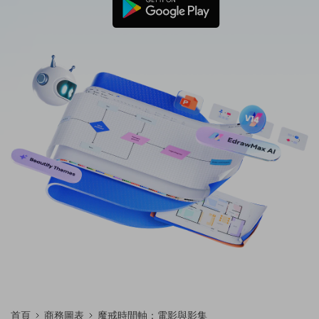
免費可編輯家族樹範例 >
登入
立即購買
所有圖表類型>>
搜索
首頁
商務圖表
魔戒時間軸：電影與影集