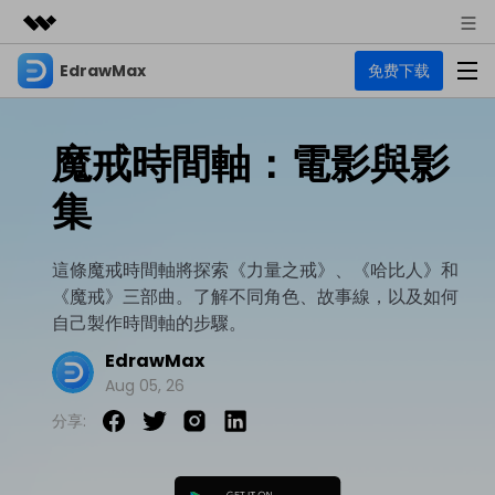
EdrawMax
免费下载
精選產品
AIGC 數位創意
商務
產品
實用工具
魔戒時間軸：電影與影
總覽
關於我們
EdrawMax
圖表
集
解決方案
多合一圖表軟體
商業用途
新聞中心
資源
這條魔戒時間軸將探索《力量之戒》、《哈比人》和
流程圖
商店
《魔戒》三部曲。了解不同角色、故事線，以及如何
資源範本
技術用途
EdrawMind
支援
自己製作時間軸的步驟。
心智圖與腦力激盪工具
UML
支援
EdrawMax 社區
EdrawMax
教程
設計用途
商業
Aug 05, 26
EdrawMax 教程 >
EdrawMind 教程 >
文章内容
平面圖
分享:
EdrawProj
各種商務圖表範例 >
其他用途
支援中心
EdrawMax
EdrawMind
專業的甘特圖工具
熱門話題
Visio替代方案
支援中心 >