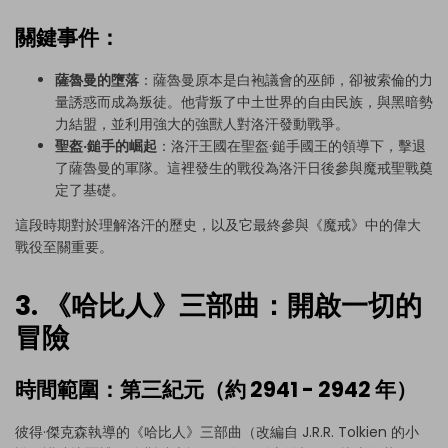
關鍵事件：
薩魯曼的墮落
：薩魯曼原本是白袍議會的巫師，卻被索倫的力
量誘惑而成為叛徒。他背叛了中土世界的自由民族，與黑暗勢
力結盟，並利用強大的強獸人對洛汗發動戰爭。
聖盔·鎚手的崛起
：洛汗王國在聖盔·鎚手國王的領導下，擊退
了薩魯曼的軍隊。這裡發生的戰役為洛汗日後參與魔戒聖戰奠
定了基礎。
這段時期對於理解洛汗的歷史，以及它最終參與《魔戒》中的偉大
戰役至關重要。
3. 《哈比人》三部曲：開啟一切的
冒險
時間範圍：第三紀元（約 2941 - 2942 年）
彼得·傑克森執導的《哈比人》三部曲（改編自 J.R.R. Tolkien 的小