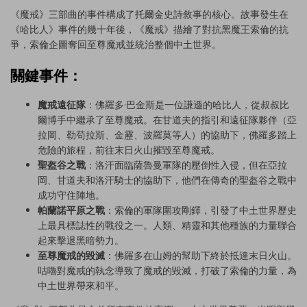
《魔戒》三部曲的事件構成了托爾金史詩敘事的核心。故事發生在
《哈比人》事件的幾十年後，《魔戒》描繪了對抗黑魔王索倫的抗
爭，索倫企圖奪回至尊魔戒並統治整個中土世界。
關鍵事件：
魔戒遠征隊
：佛羅多·巴金斯是一位謙遜的哈比人，從叔叔比
爾博手中繼承了至尊魔戒。在甘道夫的指引和遠征隊夥伴（亞
拉岡、勒苟拉斯、金靂、波羅莫等人）的協助下，佛羅多踏上
危險的旅程，前往末日火山摧毀至尊魔戒。
聖盔谷之戰
：洛汗面臨薩魯曼軍隊的壓倒性入侵，但在亞拉
岡、甘道夫和洛汗騎士的協助下，他們在傳奇的聖盔谷之戰中
成功守住陣地。
帕蘭諾平原之戰
：索倫的軍隊圍攻剛鐸，引發了中土世界歷史
上最具標誌性的戰役之一。人類、精靈和其他種族的力量聯合
起來擊退黑暗勢力。
至尊魔戒的毀滅
：佛羅多在山姆的幫助下終於抵達末日火山。
咕嚕對魔戒的執念導致了魔戒的毀滅，打破了索倫的力量，為
中土世界帶來和平。