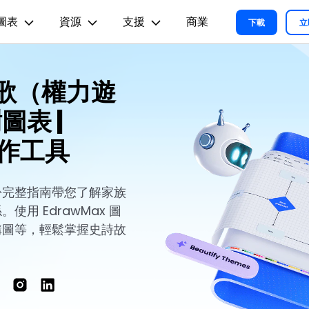
圖表
資源
支援
商業
精選產品
商務
關於我們
新聞中心
商店
支
下載
立
實用工
關於我們
術用途
設計用途
文章内容
之歌（權力遊
我們的故事
方案
教程
PDF 解決方案產品
圖表與圖像
影片創意
實用工
EdrawMind
各種商務圖表範例 >
L
平面圖
EdrawMax 教程 >
EdrawMind 教程 >
人才招募
表 |
ent
PDFelement
EdrawMind
Filmora
Recove
心智圖與腦力激盪工具
PDF 建立與編輯工具。
遺失檔案
各種工程製圖圖表範例 >
R圖
資訊圖
聯絡我們
製作工具
EdrawMax
UniConverter
PDFelement Cloud
支援中心
各種系統架構圖表範例 >
雲端文件管理。
路圖
卡片
支援中心 >
各種關係圖譜圖表範例 >
ID
缐框
份完整指南帶您了解家族
用 EdrawMax 圖
各種思緒整理範例 >
絡拓撲結構
時尚設計
更新日志
構圖等，輕鬆掌握史詩故
EdrawMax 更新日志 >
EdrawMind 更新日志 >
各種作圖資源 >
所有圖表類型>>
查看所有產品