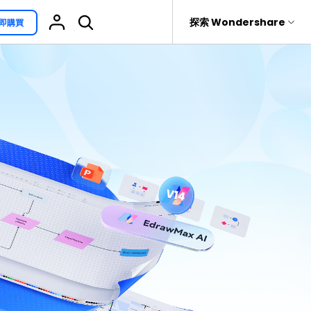
援
探索 Wondershare
即購買
具
關於 Wondershare
其他用途
熱門話題
具產品
實用工具
企業
EdrawProj
免費可編輯家族樹範例 >
Visio替代方案
rit
Recoverit
聯盟行銷
專業的甘特圖工具
救援。
免費可編輯的供應鏈圖範例 >
科學插圖
關於我們
精選9款Excel甘特圖範本 >
家系圖
新聞中心
文氏圖符號與集合符號 >
圖標
商店
10款實用的Excel WBS範本 >
報告
支援
10款實用Excel流程圖範本推薦 >