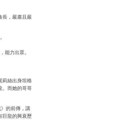
族長，嚴肅且嚴
。
，能力出眾。
妮莉絲出身坦格
龍。而她的哥哥
戲》的前傳，講
有巨龍的興衰歷