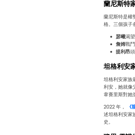
蘭尼斯特
蘭尼斯特是權
格。三個孩子
瑟曦
渴望
詹姆
戰鬥
提利昂
頭
坦格利安
坦格利安家族
利安，她就像
韋賽里斯對她
2022 年，
《龍
述坦格利安家
史。