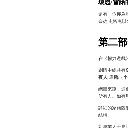
瓊恩·雪諾
還有一位極為
奈德·史塔克
第二部
在《權力遊戲
劇情中總共有
夜人
,
君臨
（小
總體來說，這
所有人。如有
詳細的家族圖
結構。
對專業人士來