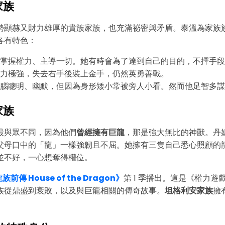
家族
勢顯赫又財力雄厚的貴族家族，也充滿祕密與矛盾。泰溫為家族
各有特色：
掌握權力、主導一切。她有時會為了達到自己的目的，不擇手段
力極強，失去右手後裝上金手，仍然英勇善戰。
腦聰明、幽默，但因為身形矮小常被旁人小看。然而他足智多謀
家族
最與眾不同，因為他們
曾經擁有巨龍
，那是強大無比的神獸。丹
父母口中的「龍」一樣強韌且不屈。她擁有三隻自己悉心照顧的
並不好，一心想奪得權位。
族前傳 House of the Dragon》
第 1 季播出。這是《權力遊
族從鼎盛到衰敗，以及與巨龍相關的傳奇故事。
坦格利安家族
擁