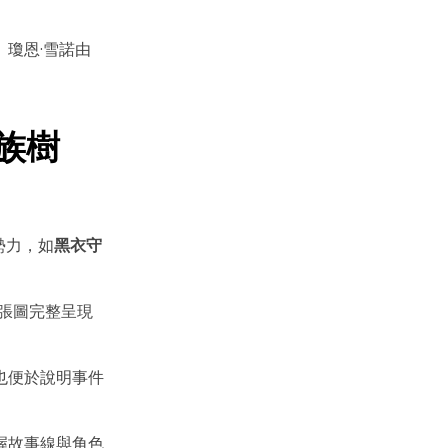
瓊恩·雪諾由
族樹
勢力，如
黑衣守
張圖完整呈現
也便於說明事件
握故事線與角色