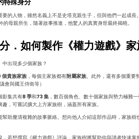
的特殊身分
重要的人物，雖然名義上不是史塔克親生子，但與他們一起成長。
以外的母親所生，隨著故事推進，他驚人的真實身世最終揭曉。
分．如何製作《權力遊戲》家
》中出現多少個家族？
9 個貴族家族
，每個主家族都有
附屬家族
。此外，還有多個重要
議會與國王侍衛等）
個影集共有
8 季
和
73 集
，數百個角色、數十個家族與勢力極難一
興趣，可嘗試擴大上方家族樹，涵蓋所有家族。
能幫助釐清複雜的故事脈絡。想向他人介紹這部作品時，家族樹
說，若想撰寫《權力遊戲》評論，家族樹將幫助你與讀者快速掌