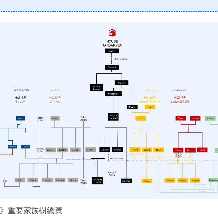
Wondersh
EdrawMax
支援超過 210 種圖表類型
》重要家族樹總覽
・ 操作簡單直覺，Visio 的最佳替代