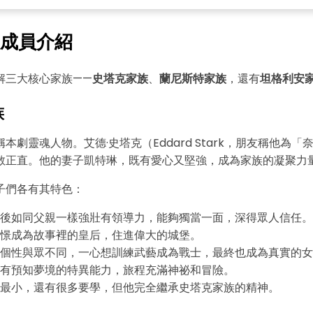
・ 提供 20,000+ 款免費範本 & 26
・ 內建 40 多種 AI 圖表生成器與工
成員介紹
・ 深度整合 Nano Banana Pro
解三大核心家族——
史塔克家族
、
蘭尼斯特家族
，還有
坦格利安
免費下載
點擊檢視大圖，免費編輯
族
本劇靈魂人物。艾德·史塔克（Eddard Stark，朋友稱他為「
敢正直。他的妻子凱特琳，既有愛心又堅強，成為家族的凝聚力
子們各有其特色：
後如同父親一樣強壯有領導力，能夠獨當一面，深得眾人信任。
憬成為故事裡的皇后，住進偉大的城堡。
個性與眾不同，一心想訓練武藝成為戰士，最終也成為真實的女
有預知夢境的特異能力，旅程充滿神祕和冒險。
最小，還有很多要學，但他完全繼承史塔克家族的精神。