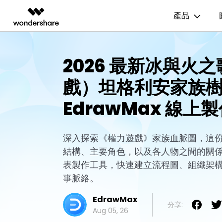
產品
AIGC 數位創意
總覽
解決方案
資源範本
商業用途
技
2026 最新冰與火
影片創意產品
圖表與圖像產品
PDF 解決
企業
EdrawMax
流程圖
UM
戲）坦格利安家族樹圖
EdrawMax 社區
Filmora
EdrawMax
PDFelem
教育
多合一圖表軟體
完整的影片編輯工具。
輕鬆繪製圖表。
心智圖
E
EdrawMax 線上
合作夥伴
ToMoviee AI
EdrawMind
一站式 AI 創意工作室。
協作式心智圖工具。
組織結構圖
電
EdrawMind 畫廊
聯盟行銷
UniConverter
時間軸
P&
深入探索《權力遊戲》家族血脈圖，這
高速媒體轉換工具。
結構、主要角色，以及各人物之間的關係。使
Media.io
甘特圖
網
AI 影片、圖片、音樂生成器。
表製作工具，快速建立流程圖、組織架
SelfyzAI
事脈絡。
AI 驅動的創意工具。
EdrawMax
分享:
Aug 05, 26