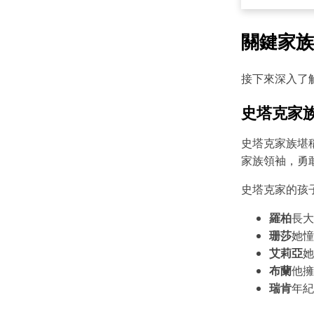
關鍵家族
接下來深入了
史塔克家
史塔克家族堪稱
家族領袖，勇
史塔克家的孩
羅柏
長大
珊莎
她憧
艾莉亞
她
布蘭
他擁
瑞肯
年紀