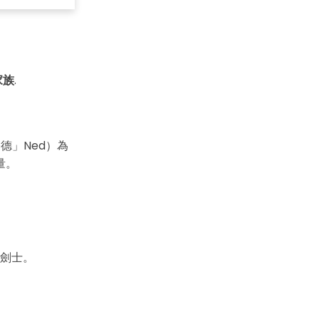
,000+ 個專用符號
具
(AI & Web)
家族
.
免費綫上試用
奈德」Ned）為
量。
劍士。