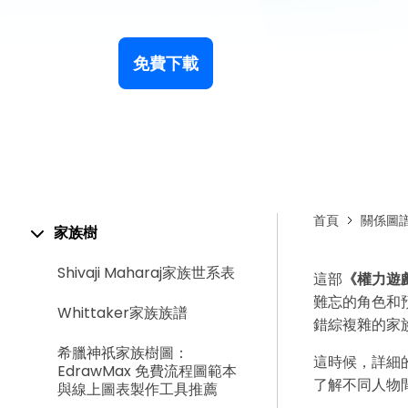
免費下載
首頁
關係圖
家族樹
Shivaji Maharaj家族世系表
這部
《權力遊
難忘的角色和
Whittaker家族族譜
錯綜複雜的家
希臘神祇家族樹圖：
這時候，詳細
EdrawMax 免費流程圖範本
了解不同人物
與線上圖表製作工具推薦