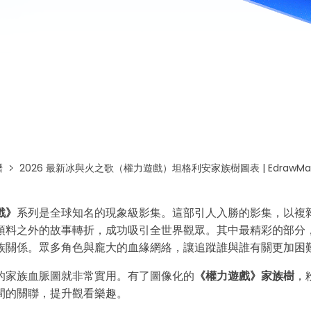
免費下載EdrawMax
免費下載EdrawMind
譜
2026 最新冰與火之歌（權力遊戲）坦格利安家族樹圖表 | EdrawM
戲》
系列是全球知名的現象級影集。這部引人入勝的影集，以複
預料之外的故事轉折，成功吸引全世界觀眾。其中最精彩的部分
族關係。眾多角色與龐大的血緣網絡，讓追蹤誰與誰有關更加困
的家族血脈圖就非常實用。有了圖像化的
《權力遊戲》家族樹
，
間的關聯，提升觀看樂趣。