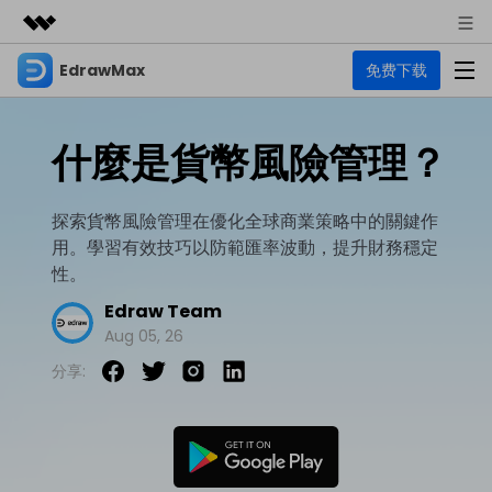
EdrawMax
免费下载
精選產品
AIGC 數位創意
商務
產品
實用工具
什麼是貨幣風險管理？
總覽
關於我們
EdrawMax
圖表
解決方案
多合一圖表軟體
探索貨幣風險管理在優化全球商業策略中的關鍵作
商業用途
新聞中心
用。學習有效技巧以防範匯率波動，提升財務穩定
資源
性。
流程圖
商店
資源範本
技術用途
Edraw Team
EdrawMind
支援
Aug 05, 26
心智圖與腦力激盪工具
UML
支援
EdrawMax 社區
分享:
教程
設計用途
商業
EdrawMax 教程 >
EdrawMind 教程 >
文章内容
平面圖
EdrawProj
各種商務圖表範例 >
其他用途
支援中心
EdrawMax
EdrawMind
專業的甘特圖工具
熱門話題
Visio替代方案
支援中心 >