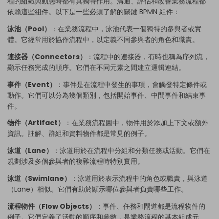
程的組織與動態時都有其獨特作用。溝通、評估和改善業務流程都
依賴這些組件。以下是一些必須了解的關鍵 BPMN 組件：
泳池（Pool）
：在業務流程中，泳池代表一個獨特的參與者或實
體。它經常用於協作流程中，以定義不同參與者的角色和職責。
連接器（Connectors）
：流程中的連接器，有時也稱為序列流，
顯示任務完成的順序。它們在不同元素之間建立邏輯連結。
事件（Event）
：事件是在流程中發生的事項，會觸發特定條件或
動作。它們可以分為幾個類別，包括開始事件、中間事件和結束事
件。
物件（Artifact）
：在業務流程圖中，物件用於添加上下文或額外
資訊。註解、群組和資料物件都是常見的例子。
泳道（Lane）
：泳道用於在流程中分組和分類任務或活動。它們在
規劃涉及多個參與者的複雜流程時特別實用。
泳道（Swimlane）
：泳道用於表示流程中的角色或職責，與泳道
（Lane）相似。它們有助於顯示哪位參與者負責哪些工作。
流程物件（Flow Objects）
：事件、任務和閘道都是流程物件的
例子。它們定義了活動的順序和參數，是業務流程的基本組成元