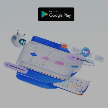
免費可編輯家族樹範例 >
登入
立即購買
所有圖表類型>>
搜索