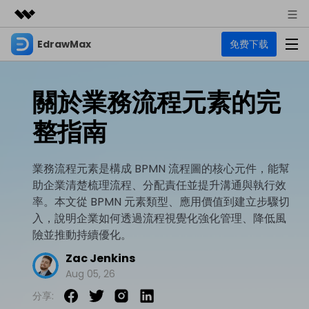
EdrawMax
免费下载
精選產品
AIGC 數位創意
商務
產品
實用工具
關於業務流程元素的完
總覽
關於我們
EdrawMax
圖表
整指南
解決方案
多合一圖表軟體
商業用途
新聞中心
資源
業務流程元素是構成 BPMN 流程圖的核心元件，能幫
流程圖
商店
助企業清楚梳理流程、分配責任並提升溝通與執行效
資源範本
技術用途
EdrawMind
支援
率。本文從 BPMN 元素類型、應用價值到建立步驟切
心智圖與腦力激盪工具
UML
入，說明企業如何透過流程視覺化強化管理、降低風
支援
EdrawMax 社區
險並推動持續優化。
教程
設計用途
商業
EdrawMax 教程 >
EdrawMind 教程 >
Zac Jenkins
文章内容
平面圖
Aug 05, 26
EdrawProj
各種商務圖表範例 >
其他用途
支援中心
EdrawMax
EdrawMind
分享:
專業的甘特圖工具
熱門話題
Visio替代方案
支援中心 >