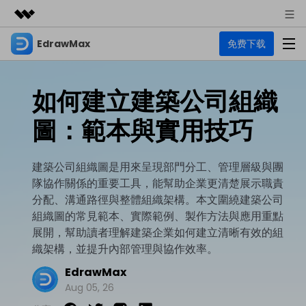
EdrawMax
免费下载
精選產品
AIGC 數位創意
商務
產品
實用工具
如何建立建築公司組織
總覽
關於我們
EdrawMax
圖表
圖：範本與實用技巧
解決方案
多合一圖表軟體
商業用途
新聞中心
資源
建築公司組織圖是用來呈現部門分工、管理層級與團
流程圖
商店
隊協作關係的重要工具，能幫助企業更清楚展示職責
資源範本
技術用途
EdrawMind
支援
分配、溝通路徑與整體組織架構。本文圍繞建築公司
心智圖與腦力激盪工具
UML
組織圖的常見範本、實際範例、製作方法與應用重點
支援
EdrawMax 社區
展開，幫助讀者理解建築企業如何建立清晰有效的組
教程
設計用途
商業
織架構，並提升內部管理與協作效率。
EdrawMax 教程 >
EdrawMind 教程 >
文章内容
平面圖
EdrawMax
EdrawProj
各種商務圖表範例 >
其他用途
支援中心
Aug 05, 26
EdrawMax
EdrawMind
專業的甘特圖工具
熱門話題
Visio替代方案
支援中心 >