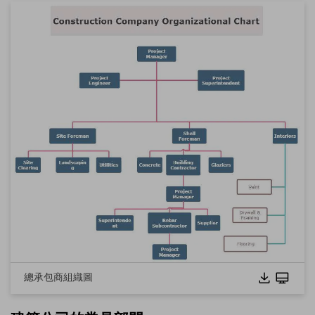
點擊下載並使用此範本。
此
.eddx
檔案需使用 EdrawMax 開啟。
若你尚未安裝 EdrawMax，可從下方
免費下載
EdrawMax
。
你也可以從下方
免費試用
EdrawMax 線上版
。
總承包商組織圖