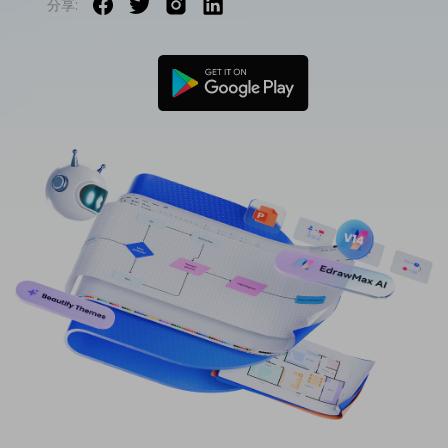
分享:
免費可編輯家族樹範例 >
登入
立即購買
所有圖表類型>>
搜索