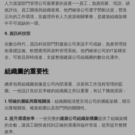
點擊下載並使用此範本。
人力資源部門
管理公司最重要的資產——員工，負責招募、培訓、績
此
eddx
檔案需使用 EdrawMax 開啟。
效評估、員工關係與組織發展。他們確保公司遵守勞動法規，營造
若你尚未安裝 EdrawMax，可從下方
免費下載
EdrawMax
。
正向的工作環境，並處理所有人力資源相關事務，是建築組織架構
你也可以從下方
免費試用
EdrawMax 線上版
。
中不可或缺的一環。
5. 資訊科技部
在數位時代，
資訊科技部門
對建築公司來說不可或缺，負責管理技
術基礎設施、軟體應用與資料管理系統。他們確保公司的IT架構安
全、可靠且與時俱進，支援整個建築公司組織圖的數位化運作。
組織圖的重要性
總承包商組織圖就像是公司內部溝通、決策與工作流程管理的藍
圖。一份設計良好且準確的組織圖之所以重要，有以下幾個原因：
1. 明確的層級與匯報關係
：組織圖能清楚呈現公司的層級架構，標示
出匯報關係、權責範圍以及部門間的關聯性。
2. 提升溝通效率
：一份完整的
建築公司組織架構圖
提供了組織架構
的全貌，讓員工能快速找到正確的溝通與協作管道，從而提升整體
效率。