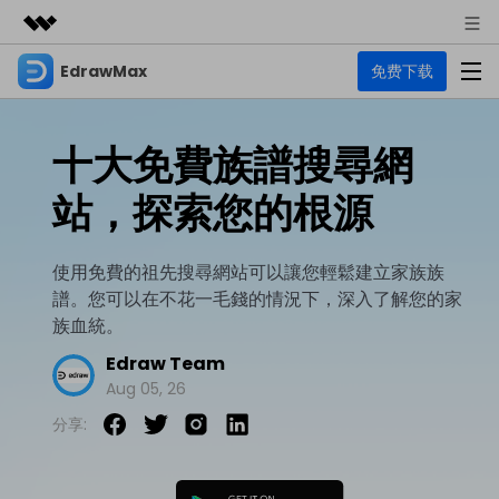
EdrawMax
免费下载
精選產品
AIGC 數位創意
商務
產品
實用工具
十大免費族譜搜尋網
總覽
關於我們
EdrawMax
圖表
站，探索您的根源
解決方案
多合一圖表軟體
商業用途
新聞中心
資源
使用免費的祖先搜尋網站可以讓您輕鬆建立家族族
流程圖
商店
譜。您可以在不花一毛錢的情況下，深入了解您的家
資源範本
技術用途
EdrawMind
支援
族血統。
心智圖與腦力激盪工具
UML
支援
EdrawMax 社區
Edraw Team
教程
設計用途
商業
Aug 05, 26
EdrawMax 教程 >
EdrawMind 教程 >
文章内容
平面圖
分享:
EdrawProj
各種商務圖表範例 >
其他用途
支援中心
EdrawMax
EdrawMind
專業的甘特圖工具
熱門話題
Visio替代方案
支援中心 >