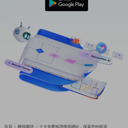
免費可編輯家族樹範例 >
登入
立即購買
所有圖表類型>>
搜索
首頁
關係圖譜
十大免費族譜搜尋網站，探索您的根源