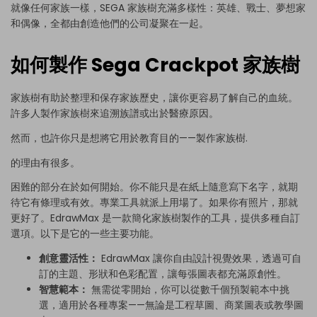
就像任何家族一樣，SEGA 家族樹充滿多樣性：英雄、戰士、夢想家
和偶像，全都由創造他們的公司凝聚在一起。
如何製作 Sega Crackpot 家族樹
家族樹
有助於整理和保存家族歷史，讓你更容易了解自己的血統。
許多人製作家族樹來追溯族譜或出於醫療原因。
然而，也許你只是想將它用於教育目的——
製作家族樹
.
的理由有很多。
困難的部分在於如何開始。你不能只是在紙上隨意寫下名字，就期
待它有條理或有效。
專業工具
就派上用場了。如果你有照片，那就
更好了。EdrawMax 是一款簡化家族樹製作的工具，提供多種自訂
選項。以下是它的一些主要功能。
創意靈活性：
EdrawMax 讓你自由設計視覺效果，透過可自
訂的主題、形狀和色彩配置，讓每張圖表都充滿原創性。
智慧範本：
無需從零開始，你可以從數千個
預製範本
中挑
選，適用於各種專案——無論是工程草圖、商業圖表或教學圖