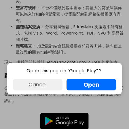
表。
豐富符號庫：
平台不僅限於基本圖示；其龐大的符號庫讓你
可以拖入詳細的視覺元素，從電路配線到網路拓撲圖應有盡
有。
無縫檔案交換：
分享變得輕鬆，EdrawMax 支援幾乎所有格
式，包括 Visio、Word、PowerPoint、PDF、SVG 和高品質
圖片檔。
輕鬆建立：
拖放設計結合智慧連接器和對齊工具，讓即使是
最複雜的圖表也能輕鬆製作。
現在，讓我們開始設計 Sega Crackpot Family Tree 的家族樹。
Open this page in “Google Play”？
家族樹製作步驟教學
Open
Cancel
從零開始製作家族樹看起來可能有點困難，但 EdrawMax 提供了完
整工具，能讓整個流程更順手。跟著以下步驟操作，就能完成你的
設計。