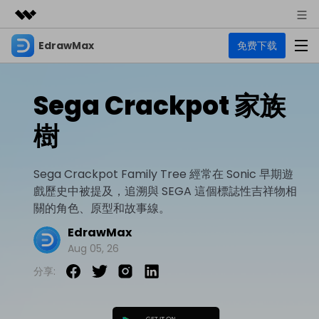
EdrawMax
免费下载
精選產品
AIGC 數位創意
商務
產品
實用工具
Sega Crackpot 家族
總覽
關於我們
EdrawMax
圖表
樹
解決方案
多合一圖表軟體
商業用途
新聞中心
資源
Sega Crackpot Family Tree 經常在 Sonic 早期遊
流程圖
商店
戲歷史中被提及，追溯與 SEGA 這個標誌性吉祥物相
資源範本
技術用途
EdrawMind
支援
關的角色、原型和故事線。
心智圖與腦力激盪工具
UML
支援
EdrawMax 社區
EdrawMax
教程
設計用途
商業
Aug 05, 26
EdrawMax 教程 >
EdrawMind 教程 >
文章内容
平面圖
分享:
EdrawProj
各種商務圖表範例 >
其他用途
支援中心
EdrawMax
EdrawMind
專業的甘特圖工具
熱門話題
Visio替代方案
支援中心 >