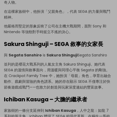
奇人物。
在這棵家族樹中，他扮演「父親角色」，代表 SEGA 的力量與戰鬥
精神。
他嚴格而堅定的形象反映了公司在主機大戰期間，面對 Sony 和
Nintendo 等強勁對手時挺立不搖的決心。
Sakura Shinguji – SEGA 敘事的女家長
與
Segata Sanshiro
is
Sakura Shinguji
Segata Sanshiro
並列的是櫻花大戰系列的人氣女主角 Sakura Shinguji。她代表
SEGA 的溫情與敘事面向，用溫暖與同理心平衡 Segata 的剛強。
在 Crackpot Family Tree 中，她扮演「母親」角色，孕育出融合
動作、戲劇與冒險的角色譜系。她的存在顯示 SEGA 不僅專注於快
節奏遊戲或戰鬥——也致力於創造與玩家深度連結的豐富故事。
Ichiban Kasuga – 大膽的繼承者
家族樹的一條分支延伸到
Ichiban Kasuga
，人中之龍：如龍 7
系列的新主角。Ichiban 體現了 SEGA 的現代革新，在桐生一馬的