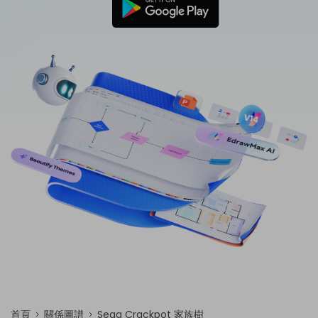
免費可編輯家族樹範例 >
登入
立即購買
所有圖表類型>>
搜索
首頁
關係圖譜
Sega Crackpot 家族樹