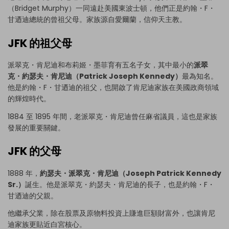
（Bridget Murphy）一同遠赴美國東波士頓，他們正是約翰・F・
甘迺迪總統的曾祖父母。家族源自愛爾蘭，信仰天主教。
JFK 的祖父母
派翠克・肯尼迪和布莉姬・墨菲育有五名子女，其中最小的
派翠
克・約瑟夫・肯尼迪（Patrick Joseph Kennedy）
最為知名。
他是約翰・F・甘迺迪的祖父，也開啟了肯尼迪家族在美國政商領域
的輝煌時代。
1884 至 1895 年間，老派翠克・肯尼迪曾任麻省議員，這也是家族
發展的重要關鍵。
JFK 的父母
1888 年，
約瑟夫・派翠克・肯尼迪（Joseph Patrick Kennedy
Sr.）
誕生。他是派翠克・約瑟夫・肯尼迪的長子，也是約翰・F・
甘迺迪的父親。
他繼承父業，除在股票及原物料投資上賺進巨額財富外，也讓肯尼
迪家族更貼近白宮核心。