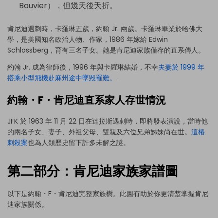
Bouvier），但幾天後夭折。
肯尼迪遇刺時，卡羅琳五歲，約翰 Jr. 兩歲。卡羅琳畢業於哈佛大
學，是美國知名政治人物、作家，1986 年嫁給 Edwin
Schlossberg，育有三名子女。她是肯尼迪家族僅存的直系傳人。
約翰 Jr. 成為律師後，1996 年與卡羅琳結婚，不幸
夫妻於 1999 年
搭乘小型飛機赴麻州途中墜毀罹難。
.
約翰・F・肯尼迪直系家人存世情況
JFK 於 1963 年 11 月 22 日在達拉斯遇刺時，即將發表演說，當時他
的兩名子女、妻子、外祖父母、雙親及六位兄弟姊妹尚在世。
這樁
刺殺案
也為人類歷史留下許多未解之謎。
第二部分：肯尼迪家族家譜圖
以下是
約翰・F・肯尼迪完整家族樹
。此圖有助於你更清楚掌握肯尼
迪家族關係。