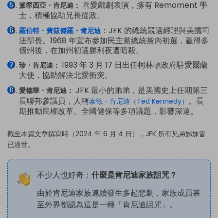
喜愛戲劇表演，擁有 Remoment 學
派翠西亞・肯尼迪：
士，積極協助兄長從政。
：JFK 的總統競選經理與美國司
羅伯特・費茲傑羅・肯尼迪
法部長。1968 年宣布參加民主黨總統黨內初選，贏得多
個州後，在加州初選勝利夜遭暗殺。
1993 年 3 月 17 日出任柯林頓政府駐愛爾蘭
珍・肯尼迪：
大使，協助解決北愛衝突。
JFK 最小的弟弟，是美國史上任期第三
愛德華・肯尼迪：
長聯邦參議員，人稱
。長
泰德・肯尼迪（Ted Kennedy）
期推動民權改革、全國健保等多項議題，影響深遠。
截至本篇文章撰寫時（2024 年 6 月 4 日），JFK 所有兄弟姊妹皆
已過世。
不少人也好奇：
什麼是肯尼迪家族詛咒？
由於肯尼迪家族連續發生多起悲劇，家族成員甚
至外界都認為這是一種「肯尼迪詛咒」。