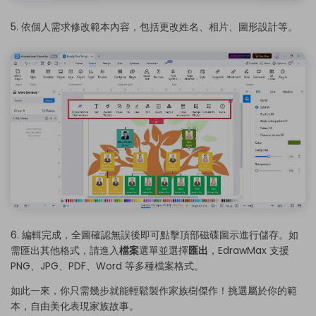
5. 依個人需求修改範本內容，包括更改姓名、相片、圖形設計等。
6. 編輯完成，全圖確認無誤後即可點擊頂部磁碟圖示進行儲存。如
需匯出其他格式，請進入
檔案
選單並選擇
匯出
，EdrawMax 支援
PNG、JPG、PDF、Word 等多種檔案格式。
如此一來，你只需幾步就能輕鬆製作家族樹傑作！挑選屬於你的範
本，自由美化表現家族故事。