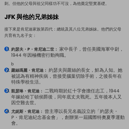
刺。但他的父母與祖父同樣功不可沒，為他奠定堅實基礎。
JFK 與他的兄弟姊妹
接下來是肯尼迪家族第四代：總統及其八位兄弟姊妹。他們的父母
共育有九名子女：
家中長子，曾任美國海軍中尉，
約瑟夫・P・肯尼迪二世：
1944 年因極機密行動殉職。
b
約瑟夫與蘿絲的長女，鮮為人知。她
蘿絲瑪麗・肯尼迪：
被認為有精神疾病，曾接受腦葉切除手術，之後長年在
特殊學校生活。
二戰時期於紅十字會擔任志工，1944
凱瑟琳・肯尼迪：
年嫁給哈丁頓侯爵後，同年底丈夫戰死。五年後本人又
因空難去世。
曾主導以長兄名義設立的「約瑟夫・
尤妮斯・肯尼迪：
P・肯尼迪紀念基金會」，創辦第一屆國際特奧夏季運動
會。