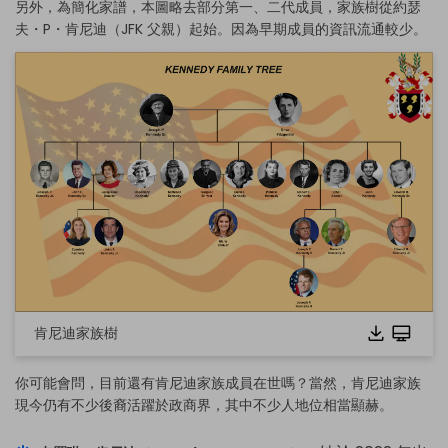
另外，為簡化家譜，本圖略去部分第一、二代成員，家族樹從約瑟
夫・P・肯尼迪（JFK 父親）起始。因為早期成員的資訊流通較少。
肯尼迪家族樹
你可能會問，目前還有肯尼迪家族成員在世嗎？當然，肯尼迪家族
現今仍有不少後裔活躍於政商界，其中不少人地位相當顯赫。
點選可放大觀看完整圖並免費編輯