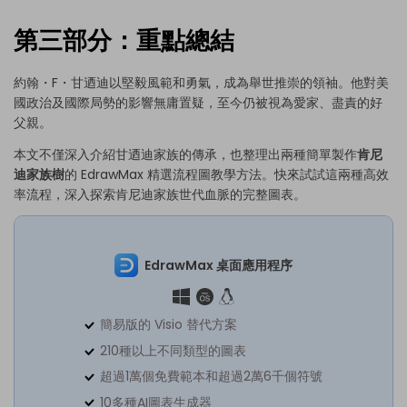
第三部分：重點總結
約翰・F・甘迺迪以堅毅風範和勇氣，成為舉世推崇的領袖。他對美
國政治及國際局勢的影響無庸置疑，至今仍被視為愛家、盡責的好
父親。
本文不僅深入介紹甘迺迪家族的傳承，也整理出兩種簡單製作
肯尼
迪家族樹
的 EdrawMax 精選流程圖教學方法。快來試試這兩種高效
率流程，深入探索肯尼迪家族世代血脈的完整圖表。
EdrawMax 桌面應用程序
簡易版的 Visio 替代方案
210種以上不同類型的圖表
超過1萬個免費範本和超過2萬6千個符號
10多種AI圖表生成器