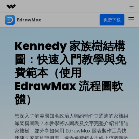
EdrawMax
免费下载
精選產品
AIGC 數位創意
商務
產品
實用工具
Kennedy 家族樹結構
總覽
關於我們
EdrawMax
圖表
圖：快速入門教學與免
解決方案
多合一圖表軟體
商業用途
新聞中心
費範本（使用
資源
流程圖
EdrawMax 流程圖軟
商店
資源範本
技術用途
EdrawMind
支援
體）
心智圖與腦力激盪工具
UML
支援
EdrawMax 社區
教程
設計用途
商業
EdrawMax 教程 >
EdrawMind 教程 >
想深入了解美國知名政治人物約翰·F·甘迺迪的家族組
文章内容
平面圖
織架構圖嗎？本教學將以圖表及文字完整介紹甘迺迪
EdrawProj
各種商務圖表範例 >
其他用途
支援中心
家族樹，並分享如何用 EdrawMax 圖表製作工具快
EdrawMax
EdrawMind
專業的甘特圖工具
熱門話題
速建立家庭族譜圖表。透過免費範本與線上流程圖軟
Visio替代方案
支援中心 >