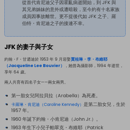
從首代肯尼迪父子因霍亂病逝開始，到 JFK 與
其兄弟姊妹的意外或遭暗殺，至今約有十名家族
成員因事故離世。更不提後代如 JFK 之子、羅
伯特・肯尼迪之子的接連不幸。
JFK 的妻子與子女
約翰・F・甘迺迪於 1953 年 9 月迎娶
賈桂琳・李・布維耶
（Jacqueline Lee Bouvier）
，她曾為攝影師，1994 年逝世，
享年 64 歲。
兩人共育有四名子女——兩女兩男。
第一胎女兒阿拉貝拉（Arabella）為死產。
是第二胎女兒，生於
卡羅琳・肯尼迪（Caroline Kennedy）
1957 年。
1960 年誕下約翰・小肯尼迪（John Jr.）。
1963 年生下小兒子帕翠克・布維耶（Patrick