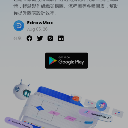
體，輕鬆製作組織架構圖、流程圖等各種圖表，幫助
免費可編輯家族樹範例 >
登入
立即購買
你提升圖表設計效率。
所有圖表類型>>
EdrawMax
搜索
Aug 05, 26
分享: