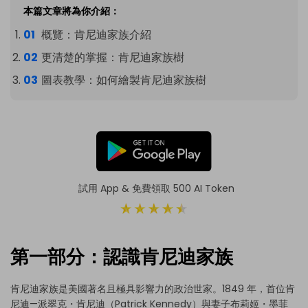
本篇文章將為你介紹：
概覽：肯尼迪家族介紹
更清楚的掌握：肯尼迪家族樹
圖表教學：如何繪製肯尼迪家族樹
試用 App & 免費領取 500 AI Token
第一部分：認識肯尼迪家族
肯尼迪家族是美國著名且極具影響力的政治世家。1849 年，首位肯
尼迪—派翠克・肯尼迪（Patrick Kennedy）與妻子布莉姬・墨菲