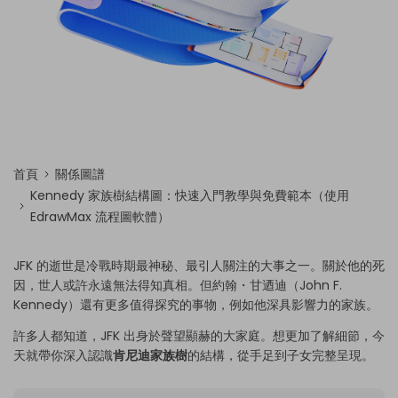
首頁
關係圖譜
Kennedy 家族樹結構圖：快速入門教學與免費範本（使用
EdrawMax 流程圖軟體）
JFK 的逝世是冷戰時期最神秘、最引人關注的大事之一。關於他的死
因，世人或許永遠無法得知真相。但約翰・甘迺迪（John F.
Kennedy）還有更多值得探究的事物，例如他深具影響力的家族。
許多人都知道，JFK 出身於聲望顯赫的大家庭。想更加了解細節，今
天就帶你深入認識
肯尼迪家族樹
的結構，從手足到子女完整呈現。