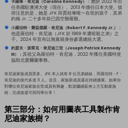
：她於 2022 年出
卡羅琳・肯尼迪（Caroline Kennedy）
任美國駐澳洲大使（現任）、2013 年擔任日本大使。值
得注意的是，她是 JFK 與賈桂琳唯一在世的孩子，其弟
約翰 Jr. 二十多年前已因空難罹難。
：
小羅伯特・費茲傑羅・肯尼迪（Robert F. Kennedy Jr.）
他是羅伯特・肯尼迪（JFK 於 1969 年遭暗殺之弟）之
子。2024 年宣布以無黨籍身份參選總統大選。
約瑟夫・派翠克・肯尼迪三世（Joseph Patrick Kennedy
其祖父為羅伯特・肯尼迪，2022 年獲任美國特使
III）：
協助北愛爾蘭事務。
肯尼迪家族成員眾多。JFK 本人就有 8 位兄弟姊妹，而羅伯特・F・
肯尼迪的後代多達 11 人。並且，家族新成員還在持續擴展。如果你
對哪位肯尼迪家族在世成員有興趣，歡迎繼續延伸上方互動家族
樹，完成後還可與同學分享！
第三部分：如何用圖表工具製作肯
尼迪家族樹？