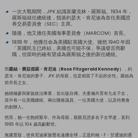
一次大戰期間，JPK 結識富蘭克林・羅斯福。1934 年，
羅斯福就任總統後，指派約瑟夫・肯尼迪為首任美國證
券交易委員會（SEC）主席。
隨後，他又擔任美國海事委員會（MARCOM）首長。
1938 年，他獲任命為美國駐英國大使。雖然 1940 年因
「英國民主已終結，美國也可能不保」爭議發言而辭
職，但當時的確有望成為羅斯福之後的新任總統。
而
蘿絲・費茲傑羅・肯尼迪（Rose Fitzgerald Kennedy）
，約
瑟夫・肯尼迪的妻子、JFK 的母親，也是相當了不起的女性。蘿絲為
前市長之女。
她積極參與家族政治事業，並出版自傳。夫妻倆共育有九名子女，
其中有一位美國總統、兩位國會議員、一位美國大使，以及特奧會
的創辦人。
然而，她一生飽經艱辛。作為母親，親眼見證多名子女早逝，直到
1995 年以 104 歲高齡辭世。
無庸置疑，使肯尼迪家族聲名遠播全球，正是約翰・F・甘迺迪的遇