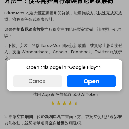
方法一：從零開始自行繪製肯尼迪家族樹
EdrawMax 內建大量互動圖形與符號，能用拖放方式快速完成家族
樹、流程圖等各式圖表設計。
如果你想
肯尼迪家族樹
自行從空白開始繪製家族樹，請依照下列步
驟：
1. 下載、安裝、開啟 EdrawMax 圖表設計軟體，或於線上版直接登
入。支援 Wondershare、Google、Facebook、Twitter 帳號綁
定。
Open this page in “Google Play”？
Open
Cancel
試用 App & 免費領取 500 AI Token
2. 點擊
空白繪圖
，位於
新增
區塊主畫面下方。或於左側列點選
新增
功能按鈕，並從清單選擇
空白繪圖
對應選項。