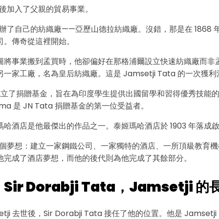
 畢業後加入了父親的貿易事業。
創辦了自己的紡織廠——亞歷山德拉紡織廠。沒錯，那是在 1868
點擊下載並使用此範本。
司。傳奇從這裡開始。
*此
eddx
檔案需要在 EdrawMax 中開啟。
如果您還沒有 EdrawMind，可從
下方免費下載 EdrawMax
。
圖將事業搬到孟買時，他卻偏好在那格浦爾設立快速紡織廠而非
您也可以從
下方免費試用 EdrawMax Online
。
一家工廠，名為皇后紡織廠。這是 Jamsetji Tata 的一次獲
 年成立了捐贈基金，旨在為印度學生提供出國留學和習得優秀技能
Cama 是 JN Tata 捐贈基金的第一位受益者。
哈酒店是他最傑出的作品之一。泰姬瑪哈酒店於 1903 年落成
i 有四個夢想：建立一家鋼鐵公司、一家獨特的酒店、一所頂級教育
他完成了酒店夢想，而他的後代則為他完成了其餘部分。
：
Sir Dorabji Tata，Jamsetji 
setji 去世後，Sir Dorabji Tata 接任了他的位置。他是 Jamse