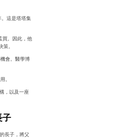
 年。這是塔塔集
孟買。因此，他
利決策。
的機會。醫學博
啟用。
機構，以及一座
的長子
tji 的長子，將父