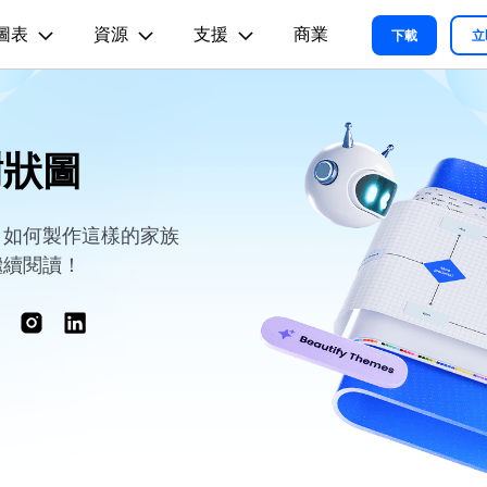
圖表
資源
支援
商業
精選產品
商務
關於我們
新聞中心
商店
支
下載
立
實用工
關於我們
術用途
設計用途
文章内容
我們的故事
方案
教程
PDF 解決方案產品
圖表與圖像
影片創意
實用工
EdrawMind
樹狀圖
各種商務圖表範例 >
L
平面圖
EdrawMax 教程 >
EdrawMind 教程 >
人才招募
ent
PDFelement
EdrawMind
Filmora
Recove
心智圖與腦力激盪工具
PDF 建立與編輯工具。
遺失檔案
各種工程製圖圖表範例 >
R圖
資訊圖
聯絡我們
EdrawMax
UniConverter
PDFelement Cloud
。如何製作這樣的家族
支援中心
各種系統架構圖表範例 >
雲端文件管理。
路圖
卡片
繼續閱讀！
支援中心 >
各種關係圖譜圖表範例 >
ID
缐框
各種思緒整理範例 >
絡拓撲結構
時尚設計
更新日志
EdrawMax 更新日志 >
EdrawMind 更新日志 >
各種作圖資源 >
所有圖表類型>>
查看所有產品