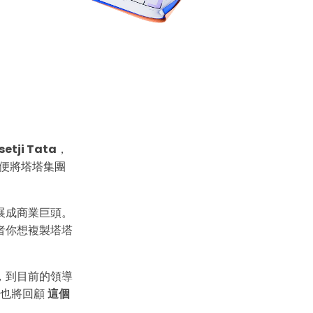
etji Tata
，
便將塔塔集團
展成商業巨頭。
者你想複製塔塔
，到目前的領導
們也將回顧
這個