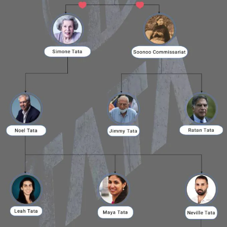
Wondersh
EdrawMax
支援超過 210 種圖表類型
・ 操作簡單直覺，Visio 的最佳替代