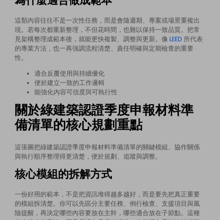
這類內容往往不是一次性任務，而是會隨週期、專案或場景重複出
現。若每次都重新整理，不但花時間，也難以保持一致品質。把常
見架構整理成範本後，就能更快複製、調整與更新。像
LEED
所代表
的專業方法，也一再強調流程清楚、責任明確與定期檢查的重要
性。
適合反覆使用與持續優化
便於建立一致的工作邏輯
能強化內容可信度與可執行性
關於綠建築認證季度申報材料準
備清單的核心規劃重點
這張圖把綠建築認證季度申報材料準備清單的關鍵模組、協作關係
與執行順序整理得更清楚，便於規劃、追蹤與調整。
核心模組的拆解方式
一份好用的範本，不是把資訊堆得越多越好，而是要先把真正重要
的模組拆清楚。你可以先區分主要任務、例行檢查、支援項目與風
險提醒，再決定哪些內容要放在主幹，哪些適合放在子節點。這種