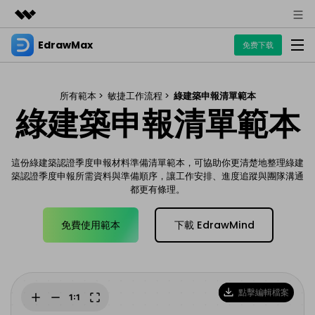
EdrawMax
精選產品
免费下载
AIGC 數位創意
商務
產品
實用工具
所有範本 >
敏捷工作流程 >
綠建築申報清單範本
綠建築申報清單範本
總覽
關於我們
EdrawMax
圖表
解決方案
多合一圖表軟體
商業用途
新聞中心
資源
這份綠建築認證季度申報材料準備清單範本，可協助你更清楚地整理綠建
流程圖
築認證季度申報所需資料與準備順序，讓工作安排、進度追蹤與團隊溝通
商店
都更有條理。
資源範本
技術用途
EdrawMind
支援
UML
EdrawMax 社區
心智圖與腦力激盪工具
支援
免費使用範本
下載 EdrawMind
設計用途
教程
商業
EdrawMax 教程 >
EdrawMind 教程 >
文章内容
平面圖
各種商務圖表範例 >
其他用途
EdrawProj
支援中心
點擊編輯檔案
EdrawMax
EdrawMind
熱門話題
Visio替代方案
專業的甘特圖工具
支援中心 >