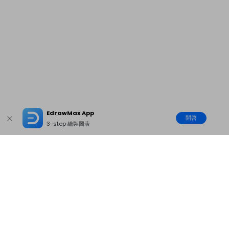
EdrawMax App
開啓
3-step 繪製圖表
主要產品
Wondershare
探索 AI