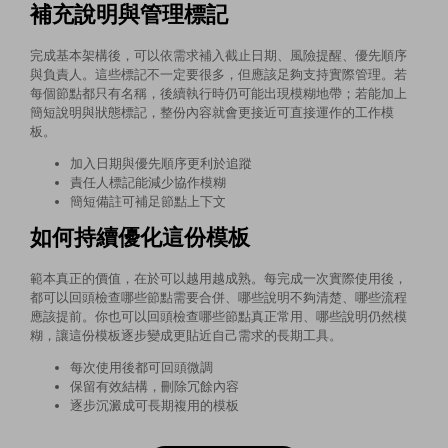
補充說明與管理標記
完成基本架構後，可以依需求補入截止日期、風險提醒、優先順序
與負責人。這些標記不一定要很多，但應該足夠支持實際管理。若
每個節點都只有名稱，後續執行時仍可能出現模糊地帶；若能加上
簡短說明與狀態標記，整份內容就會更接近可直接運作的工作模
板。
加入日期與優先順序更利於追蹤
責任人標記能減少協作模糊
簡短備註可補足節點上下文
如何持續優化這份模板
範本真正的價值，在於可以越用越成熟。每完成一次實際使用後，
都可以回頭檢查哪些節點需要合併、哪些說明不夠清楚、哪些流程
應該提前。你也可以回頭檢查哪些節點真正常用、哪些說明仍然模
糊，讓這份模板逐步變成更貼近自己需求的長期工具。
每次使用後都可回頭微調
保留有效結構，刪除冗餘內容
逐步沉澱成可長期複用的模板