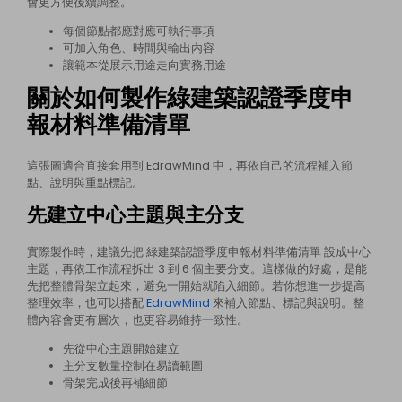
會更方便後續調整。
每個節點都應對應可執行事項
可加入角色、時間與輸出內容
讓範本從展示用途走向實務用途
關於如何製作綠建築認證季度申
報材料準備清單
這張圖適合直接套用到 EdrawMind 中，再依自己的流程補入節
點、說明與重點標記。
先建立中心主題與主分支
實際製作時，建議先把 綠建築認證季度申報材料準備清單 設成中心
主題，再依工作流程拆出 3 到 6 個主要分支。這樣做的好處，是能
先把整體骨架立起來，避免一開始就陷入細節。若你想進一步提高
整理效率，也可以搭配
EdrawMind
來補入節點、標記與說明。整
體內容會更有層次，也更容易維持一致性。
先從中心主題開始建立
主分支數量控制在易讀範圍
骨架完成後再補細節