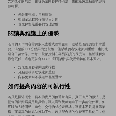
先大後小的寫法，更容易讓內容保持清楚，也能避免重點被枝節資
訊稀釋。
先分主模組，再補細節
把固定流程與彈性項目分開
優先保留最重要的管理節點
閱讀與維護上的優勢
若你的工作內容需要多人查看或經常更新，結構是否好讀就非常重
要。清楚的 H3 分點與簡短段落，能幫助讀者快速抓到重點，也比較
適合日後增修。當每一段都控制在容易閱讀的長度時，整體理解負
擔會更低，這也更符合 SEO 中對可讀性與使用體驗的基本要求。
短段落更容易閱讀與掃描
分點結構有助快速抓重點
內容更新時不易破壞整體邏輯
如何提高內容的可執行性
若只是描述概念，範本的實用價值通常有限。真正有用的做法，是
把每個節點寫得足夠具體，讓人看到後就知道下一步能做什麼。你
可以加入時間點、角色、交付物或檢查標準，讓範本不只是展示架
構，而是真的能協助推動工作。若搭配合適的心智圖工具使用，也