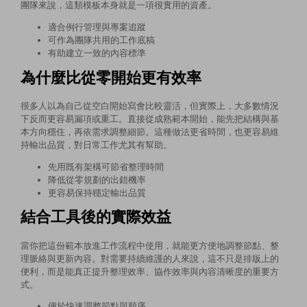
團隊來說，這類模板本身就是一項很實用的資產。
適合例行管理與專案追蹤
可作為團隊共用的工作底稿
有助建立一致的內容標準
為什麼比從零開始更有效率
很多人以為自己從空白開始寫會比較靈活，但實際上，大多數情況
下反而更容易漏項或重工。直接從成熟範本開始，能先把結構與基
本方向穩住，再依需求調整細節。這種做法更省時間，也更容易維
持輸出品質，對日常工作尤其有幫助。
先用既有架構可節省整理時間
降低從零規劃的出錯機率
更容易保持穩定輸出品質
結合工具後的實際效益
當你把這份範本放進工作流程中使用，就能更方便地調整節點、整
理脈絡與更新內容。對需要持續維護的人來說，這不只是排版上的
便利，而是能真正提升整理效率、協作效率與內容清晰度的重要方
式。
便於快速調整節點與順序