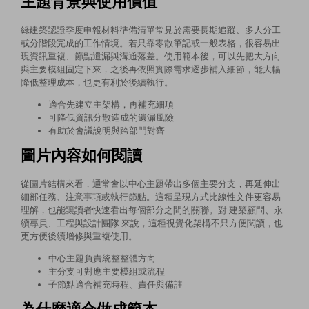
主題背景與使用價值
綠建築認證季度申報材料準備清單常見於需要長期追蹤、多人分工
或分階段完成的工作情境。若只靠零散筆記或一般表格，很容易出
現資訊重複、節點遺漏與溝通落差。使用範本後，可以先把大方向
與主要模組固定下來，之後再依照實際需求逐步補入細節，能大幅
降低整理成本，也更有利於後續執行。
適合先建立主架構，再補充細項
可降低資訊分散造成的遺漏風險
有助於會議說明與跨部門對齊
圖片內容如何閱讀
從圖片結構來看，通常會以中心主題帶出多個主要分支，再延伸出
細部任務、注意事項或執行節點。這種呈現方式比線性文件更容易
理解，也能讓讀者快速看出每個部分之間的關聯。對 建築顧問、永
續專員、工程與設計團隊 來說，這種視覺化架構不只方便閱讀，也
更方便後續增修與重複使用。
中心主題負責統整整體方向
主分支可對應主要模組或流程
子節點適合補充時程、責任與備註
為什麼適合做成範本