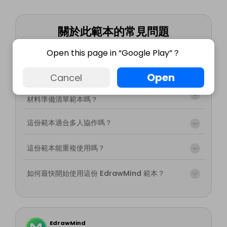
關於此範本的常見問題
Open this page in “Google Play”？
這份綠建築認證季度申報材料準備清單範本適合哪
些人使用？
Open
Cancel
我可以依自己的需求調整這份綠建築認證季度申報
材料準備清單範本嗎？
這份範本適合多人協作嗎？
這份範本能重複使用嗎？
如何最快開始使用這份 EdrawMind 範本？
EdrawMind