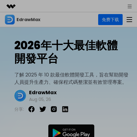
EdrawMax
免费下载
精選產品
AIGC 數位創意
商務
產品
實用工具
2026年十大最佳軟體
總覽
關於我們
EdrawMax
圖表
開發平台
解決方案
多合一圖表軟體
商業用途
新聞中心
資源
了解 2025 年 10 款最佳軟體開發工具，旨在幫助開發
流程圖
商店
人員提升生產力、確保程式碼整潔並有效管理專案。
資源範本
技術用途
EdrawMind
支援
EdrawMax
心智圖與腦力激盪工具
UML
支援
EdrawMax 社區
Aug 05, 26
教程
設計用途
商業
分享:
EdrawMax 教程 >
EdrawMind 教程 >
文章内容
平面圖
EdrawProj
各種商務圖表範例 >
其他用途
支援中心
EdrawMax
EdrawMind
專業的甘特圖工具
熱門話題
Visio替代方案
支援中心 >