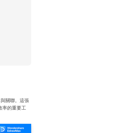
,000+ 個專用符號
具
(AI & Web)
免費綫上試用
構與關聯。這張
效率的重要工