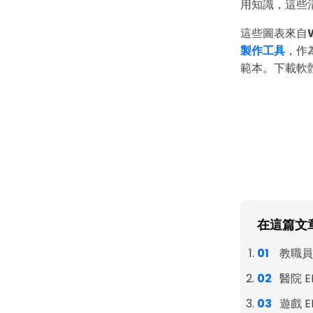
用知識，這些
這些圖表來自
製作工具
，作為
範本。下載軟體
在這篇文
教職員
醫院 E
遊戲 E