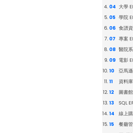
大學 E
學院 E
食譜資
專案 E
醫院系統
電影 E
亞馬遜 
資料庫 
圖書館 
SQL E
線上購物
餐廳管理