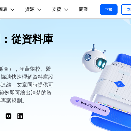
圖表
資源
支援
商業
精選產品
商務
關於我們
新聞中心
商店
支
下載
立
實用工
關於我們
術用途
設計用途
文章内容
範例：從資料庫
我們的故事
方案
教程
PDF 解決方案產品
圖表與圖像
影片創意
實用工
EdrawMind
各種商務圖表範例 >
L
平面圖
EdrawMax 教程 >
EdrawMind 教程 >
人才招募
ent
PDFelement
EdrawMind
Filmora
Recove
心智圖與腦力激盪工具
PDF 建立與編輯工具。
遺失檔案
各種工程製圖圖表範例 >
R圖
資訊圖
聯絡我們
EdrawMax
UniConverter
PDFelement Cloud
支援中心
各種系統架構圖表範例 >
雲端文件管理。
體關係圖），涵蓋學校、醫
路圖
卡片
支援中心 >
，協助快速理解資料庫設
各種關係圖譜圖表範例 >
ID
缐框
與連結。文章同時提供可
各種思緒整理範例 >
絡拓撲結構
時尚設計
考範例即可繪出清楚的資
更新日志
與專案規劃。
EdrawMax 更新日志 >
EdrawMind 更新日志 >
各種作圖資源 >
所有圖表類型>>
查看所有產品