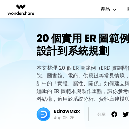
產品
AIGC 數位創意
總覽
解決方案
資源範本
商業用途
技
20 個實用 ER 圖
影片創意產品
圖表與圖像產品
PDF 解決
企業
EdrawMax
流程圖
UM
設計到系統規劃
EdrawMax 社區
Filmora
EdrawMax
PDFelem
教育
多合一圖表軟體
完整的影片編輯工具。
輕鬆繪製圖表。
心智圖
E
合作夥伴
ToMoviee AI
EdrawMind
一站式 AI 創意工作室。
協作式心智圖工具。
本文整理 20 個 ER 圖範例（ERD 實
組織結構圖
電
EdrawMind 畫廊
聯盟行銷
院、圖書館、電商、供應鏈等常見情境
UniConverter
時間軸
P&
高速媒體轉換工具。
計中的「實體、屬性、關係」如何建立
Media.io
甘特圖
網
編輯的 ER 圖範本與製作重點，讓你參
AI 影片、圖片、音樂生成器。
料結構，適用於系統分析、資料庫建模
SelfyzAI
AI 驅動的創意工具。
EdrawMax
分享:
Aug 05, 26