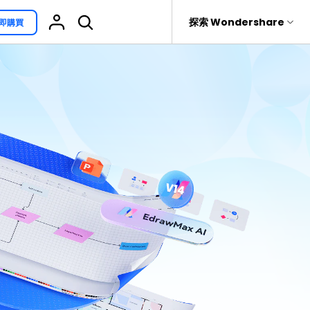
援
探索 Wondershare
即購買
具
關於 Wondershare
其他用途
熱門話題
具產品
實用工具
企業
EdrawProj
免費可編輯家族樹範例 >
Visio替代方案
rit
Recoverit
聯盟行銷
專業的甘特圖工具
救援。
免費可編輯的供應鏈圖範例 >
科學插圖
關於我們
精選9款Excel甘特圖範本 >
家系圖
新聞中心
文氏圖符號與集合符號 >
圖標
商店
10款實用的Excel WBS範本 >
報告
支援
10款實用Excel流程圖範本推薦 >