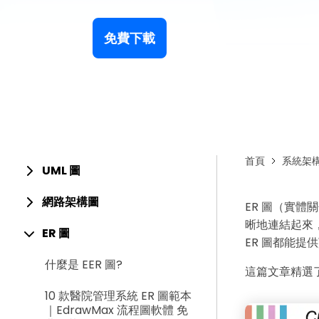
免費下載
首頁
系統架
UML 圖
網路架構圖
ER 圖（實
晰地連結起來
ER 圖
ER 圖都能提
什麼是 EER 圖?
這篇文章精選了
10 款醫院管理系統 ER 圖範本
｜EdrawMax 流程圖軟體 免