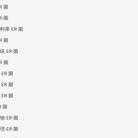
R 圖
R 圖
料庫 ER 圖
R 圖
 ER 圖
R 圖
ER 圖
ER 圖
Wondersh
ER 圖
R 圖
EdrawMax
 ER 圖
支援超過 210 種圖表類型
 ER 圖
・ 操作簡單直覺，Visio 的最佳替代