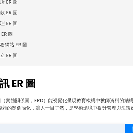
 ER 圖
・ 提供 20,000+ 款免費範本 & 26
・ 內建 40 多種 AI 圖表生成器與工
 ER 圖
・ 深度整合 Nano Banana Pro
 ER 圖
免費下載
ER 圖
務網站 ER 圖
 ER 圖
 ER 圖
 圖（實體關係圖，ERD）能視覺化呈現教育機構中教師資料的結
複雜的關係簡化，讓人一目了然，是學術環境中提升管理與決策